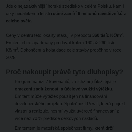
Jde o nejatraktivnější horské středisko v celém Polsku, kam i
díky nedalekému letišti
ročně zamíří 6 milionů návštěvníků z
celého světa
.
2
Ceny v centru této lokality atakují v přepočtu
360 tisíc Kč/m
.
Emitent chce apartmány prodávat kolem 160 až 260 tisíc
2
Kč/m
. Dokončení a kolaudace celé stavby proběhne v roce
2028.
Proč nakoupit právě tyto dluhopisy?
Program nabízí 7 kovenantů, z nichž nejdůležitější je
omezení zadluženosti a účelové využití výtěžku
.
Emitent může výtěžek použít jen na financování
developerského projektu. Společnost Pewitt, která projekt
vlastní a realizuje, nesmí využít úvěrové financování z
více než 70 % predikce celkových nákladů.
Emitentem je mateřská společnost firmy, která
drží