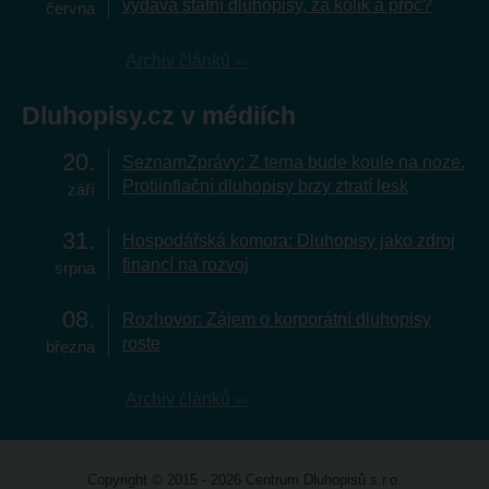
vydává státní dluhopisy, za kolik a proč?
června
Archiv článků
Dluhopisy.cz v médiích
20
SeznamZprávy: Z terna bude koule na noze.
Protiinflační dluhopisy brzy ztratí lesk
září
31
Hospodářská komora: Dluhopisy jako zdroj
financí na rozvoj
srpna
08
Rozhovor: Zájem o korporátní dluhopisy
roste
března
Archiv článků
Copyright © 2015 - 2026 Centrum Dluhopisů s.r.o.