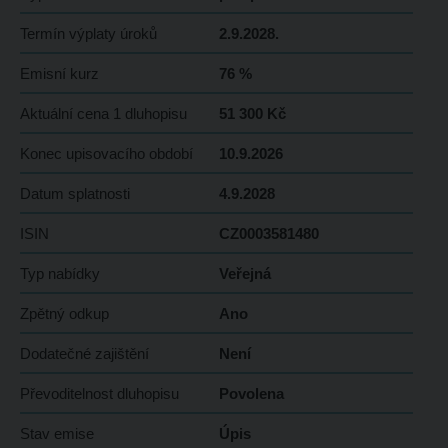
Termín výplaty úroků
2.9.2028.
Emisní kurz
76 %
Aktuální cena 1 dluhopisu
51 300 Kč
Konec upisovacího období
10.9.2026
Datum splatnosti
4.9.2028
ISIN
CZ0003581480
Typ nabídky
Veřejná
Zpětný odkup
Ano
Dodatečné zajištění
Není
Převoditelnost dluhopisu
Povolena
Stav emise
Úpis