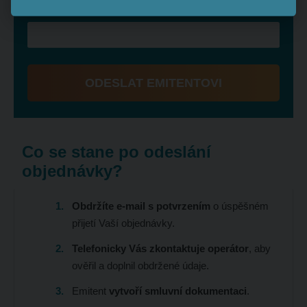
Celkem k úhradě:
ODESLAT EMITENTOVI
Formulář
se
nepodařilo
Co se stane po odeslání
odeslat.
objednávky?
Obdržíte e-mail s potvrzením
o úspěšném
přijetí Vaší objednávky.
Telefonicky Vás zkontaktuje operátor
, aby
ověřil a doplnil obdržené údaje.
Emitent
vytvoří smluvní dokumentaci
.