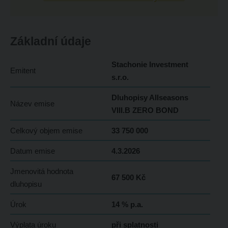
Základní údaje
Stachonie Investment
Emitent
s.r.o.
Dluhopisy Allseasons
Název emise
VIII.B ZERO BOND
Celkový objem emise
33 750 000
Datum emise
4.3.2026
Jmenovitá hodnota
67 500 Kč
dluhopisu
Úrok
14 % p.a.
Výplata úroku
při splatnosti