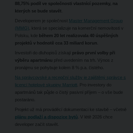
88,75% podíl ve společnosti vlastnící pozemky, na
kterých se bude stavět
.
Developerem je společnost
Master Management Group
(MMG)
, která se specializuje na komerční nemovitosti v
Polsku, kde
během 20 let realizovala 40 úspěšných
projektů v hodnotě cca 33 miliard korun
.
Investoři do dluhopisů získají
právo první volby při
výběru apartmánu
před uvedením na trh. Výnos z
pronájmu se pohybuje kolem 8 % p.a. čistého.
Na správcovské a recepční služby je zajištěný správce s
licencí hotelové skupiny Marriott
. Pro investory do
apartmánů tak půjde o čistý pasivní příjem – o vše bude
postaráno.
Projekt už má prováděcí dokumentaci ke stavbě – včetně
plánu podlaží a dispozice bytů
. V
létě 2026 chce
developer začít stavět.