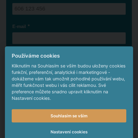
*
E-mail
Používáme cookies
Město
Kliknutím na Souhlasím se vším budou uloženy cookies
funkční, preferenční, analytické i marketingové -
dokážeme vám tak umožnit pohodlné používání webu,
Aktuální cena za 1 kus
měřit funkčnost webu i vás cílit reklamou. Své
preference můžete snadno upravit kliknutím na
Nastavení cookies.
Počet kusů
Souhlasím se vším
Nastavení cookies