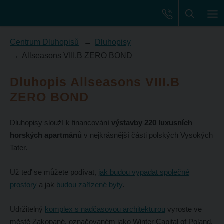
Centrum Dluhopisů
Dluhopisy
Allseasons VIII.B ZERO BOND
Dluhopis Allseasons VIII.B
ZERO BOND
Dluhopisy slouží k financování
výstavby 220 luxusních
horských apartmánů
v nejkrásnější části polských Vysokých
Tater.
Už teď se můžete podívat,
jak budou vypadat společné
prostory
a jak
budou zařízené
byty
.
Udržitelný
komplex s nadčasovou architekturou
vyroste ve
městě Zakopané, označovaném jako Winter Capital of Poland.