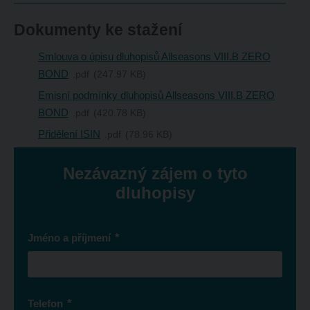
Dokumenty ke stažení
Smlouva o úpisu dluhopisů Allseasons VIII.B ZERO
BOND
pdf
247.97 KB
Emisní podmínky dluhopisů Allseasons VIII.B ZERO
BOND
pdf
420.78 KB
Přidělení ISIN
pdf
78.96 KB
Nezávazný zájem o tyto
dluhopisy
*
Jméno a příjmení
*
Telefon