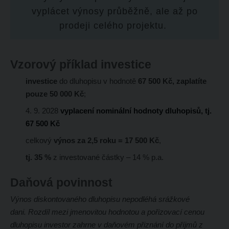
vyplácet výnosy průběžně, ale až po
prodeji celého projektu.
Vzorový příklad investice
investice
do dluhopisu v hodnotě
67 500 Kč, zaplatíte
pouze 50 000 Kč
;
4. 9. 2028
vyplacení nominální hodnoty dluhopisů, tj.
67 500 Kč
celkový
výnos za 2,5 roku = 17 500 Kč
,
tj. 35 %
z investované částky – 14 % p.a.
Daňová povinnost
Výnos diskontovaného dluhopisu nepodléhá srážkové
dani. Rozdíl mezi jmenovitou hodnotou a pořizovací cenou
dluhopisu investor zahrne v daňovém přiznání do příjmů z