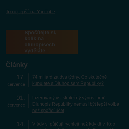
To nejlepší na YouTube
Spočítejte si,
kolik na
dluhopisech
vyděláte
Články
17
74 miliard za dva týdny. Co skutečně
kupujete s Dluhopisem Republiky?
července
01
Inzerovaný vs. skutečný výnos: proč
Dluhopis Republiky nemusí být lepší volba
července
než spořicí účet
14
Vlády si půjčují rychleji než kdy dřív. Kdo