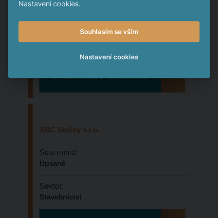
Stav emise:
Nastavení cookies.
Uzavřená
Souhlasím se vším
Sektor:
Zemědělství
Nastavení cookies
Prezentace emitenta
ABC Služby s.r.o.
Stav emisí:
Upsané
Sektor:
Stavebnictví