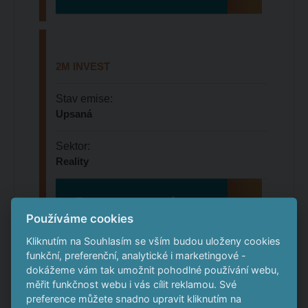
2M INVEST
Stav emise:
Upsaná
Sektor:
Reality
Prezentace emitenta
Používáme cookies
Kliknutím na Souhlasím se vším budou uloženy cookies
funkční, preferenční, analytické i marketingové -
dokážeme vám tak umožnit pohodlné používání webu,
A G R O K O N T R A K T s.r.o.
měřit funkčnost webu i vás cílit reklamou. Své
preference můžete snadno upravit kliknutím na