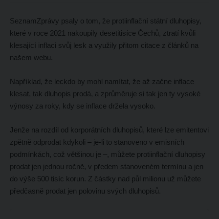
SeznamZprávy psaly o tom, že protiinflační státní dluhopisy,
které v roce 2021 nakoupily desetitisíce Čechů, ztratí kvůli
klesající inflaci svůj lesk a využily přitom citace z článků na
našem webu.
Například, že leckdo by mohl namítat, že až začne inflace
klesat, tak dluhopis prodá, a zprůměruje si tak jen ty vysoké
výnosy za roky, kdy se inflace držela vysoko.
Jenže na rozdíl od korporátních dluhopisů, které lze emitentovi
zpětně odprodat kdykoli – je-li to stanoveno v emisních
podmínkách, což většinou je –, můžete protiinflační dluhopisy
prodat jen jednou ročně, v předem stanoveném termínu a jen
do výše 500 tisíc korun. Z částky nad půl milionu už můžete
předčasně prodat jen polovinu svých dluhopisů.