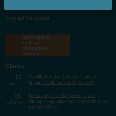
To nejlepší na YouTube
Spočítejte si,
kolik na
dluhopisech
vyděláte
Články
17
74 miliard za dva týdny. Co skutečně
kupujete s Dluhopisem Republiky?
července
01
Inzerovaný vs. skutečný výnos: proč
Dluhopis Republiky nemusí být lepší volba
července
než spořicí účet