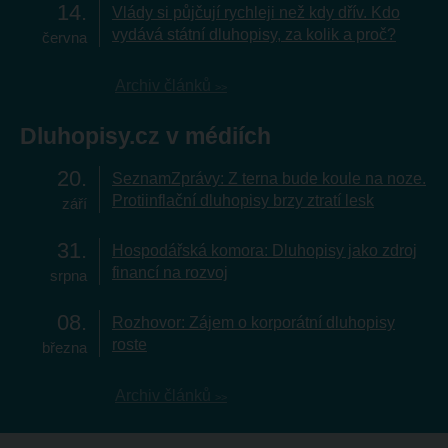
14
Vlády si půjčují rychleji než kdy dřív. Kdo
vydává státní dluhopisy, za kolik a proč?
června
Archiv článků
Dluhopisy.cz v médiích
20
SeznamZprávy: Z terna bude koule na noze.
Protiinflační dluhopisy brzy ztratí lesk
září
31
Hospodářská komora: Dluhopisy jako zdroj
financí na rozvoj
srpna
08
Rozhovor: Zájem o korporátní dluhopisy
roste
března
Archiv článků