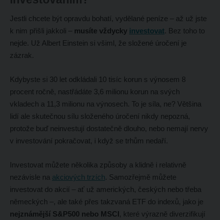
Jestli chcete být opravdu bohatí, vydělané peníze – až už jste
k nim přišli jakkoli –
musíte vždycky
investovat
. Bez toho to
nejde. Už Albert Einstein si všiml, že složené úročení je
zázrak.
Kdybyste si 30 let odkládali 10 tisíc korun s výnosem 8
procent ročně, nastřádáte 3,6 milionu korun na svých
vkladech a 11,3 milionu na výnosech. To je síla, ne? Většina
lidí ale skutečnou sílu složeného úročení nikdy nepozná,
protože buď neinvestují dostatečně dlouho, nebo nemají nervy
v investování pokračovat, i když se trhům nedaří.
Investovat můžete několika způsoby a klidně i relativně
nezávisle na
akciových trzích
. Samozřejmě můžete
investovat do akcií – ať už amerických, českých nebo třeba
německých –, ale také přes takzvaná ETF do indexů, jako je
nejznámější S&P500 nebo MSCI
, které výrazně diverzifikují