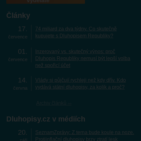
vyděláte
Články
17
74 miliard za dva týdny. Co skutečně
kupujete s Dluhopisem Republiky?
července
01
Inzerovaný vs. skutečný výnos: proč
Dluhopis Republiky nemusí být lepší volba
července
než spořicí účet
14
Vlády si půjčují rychleji než kdy dřív. Kdo
vydává státní dluhopisy, za kolik a proč?
června
Archiv článků
Dluhopisy.cz v médiích
20
SeznamZprávy: Z terna bude koule na noze.
Protiinflační dluhopisy brzy ztratí lesk
září