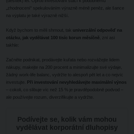
(desítek) let. Oproti investování stačí k podobnému
„zhodnocení“ spekulováním výrazně méně peněz, ale šance
na výplatu je také výrazně nižší.
Když bychom to měli shrnout, tak
univerzální odpověď na
otázku, jak vydělávat 100 tisíc korun měsíčně
, zní asi
takhle:
Začněte podnikat, prodávejte kuřata nebo rozvážejte lidem
nákupy, makejte na 200 procent a minimalizujte své výdaje,
žádný work-life balanc, vydržte to alespoň pět let a co nejvíc
investujte.
Při investování nevyhledávejte maximální výnos
– cokoli, co slibuje víc než 15 % je pravděpodobně podvod –
ale používejte rozum, diverzifikujte a vydržte.
Podívejte se, kolik vám mohou
vydělávat korporátní dluhopisy