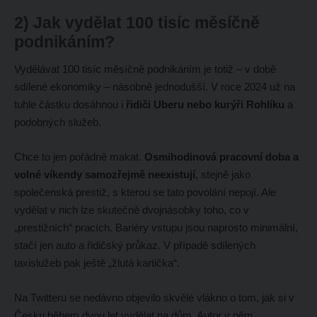
2) Jak vydělat 100 tisíc měsíčně
podnikáním?
Vydělávat 100 tisíc měsíčně podnikáním je totiž – v době
sdílené ekonomiky – násobně jednodušší. V roce 2024 už na
tuhle částku dosáhnou i
řidiči Uberu nebo kurýři Rohlíku
a
podobných služeb.
Chce to jen pořádně makat.
Osmihodinová pracovní doba a
volné víkendy samozřejmě neexistují
, stejně jako
společenská prestiž, s kterou se tato povolání nepojí. Ale
vydělat v nich lze skutečně dvojnásobky toho, co v
„prestižních“ pracích. Bariéry vstupu jsou naprosto minimální,
stačí jen auto a řidičský průkaz. V případě sdílených
taxislužeb pak ještě „žlutá kartička“.
Na Twitteru se nedávno objevilo skvělé vlákno o tom, jak si v
Česku během dvou let vydělat na dům. Autor v něm