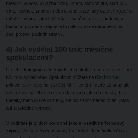
měsíční výnosy výrazně nižší, umění, starých aut, startupů,
vína, hodinek, známek nebo alkoholu, ale tady už „nehrajete“ o
měsíční výnos, jako spíš sázíte na růst celkové hodnoty v
budoucnu. A samozřejmě je to celé výrazně náročnější na
čas, prostor a administrativu.
4) Jak vydělat 100 tisíc měsíčně
spekulacemi?
Do téhle kategorie patří v podstatě cokoli, s čím nechceme mít
nic moc společného. Spekulovat můžete na růst
bitcoinu
,
pokles
Tesly
nebo nejrůznější NFT „umění“, které už snad ale
vyšlo z módy. Oblíbené spekulace jsou také na tenisky, lego,
kabelky nebo drahé kameny, ale nic z toho nenabízí ani jistotu,
ani pravidelné výnosy.
V podstatě je to dost
podobné jako si vsadit na fotbalový
zápas
, ale vyhodnocení sázky trvá místo dvou hodin několik