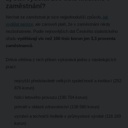
zaměstnání?
Nechat se zaměstnat je sice nejjednodušší způsob,
jak
vydělat peníze
, ale zároveň platí, že v zaměstnání nikdy
nezbohatnete. Podle nejnovějších dat Českého statistického
úřadu
vydělávají víc než 100 tisíc korun jen 3,3 procenta
zaměstnanců
.
Drtivá většina z nich přitom vykonává jednu z následujících
prací:
nejvyšší představitelé velkých společností a institucí (252
876 korun)
řídící letového provozu (190 704 korun)
primáři v oblasti zdravotnictví (138 580 korun)
výrobní a techničtí ředitelé v průmyslové výrobě (116 169
korun)