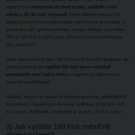
doporučoval
investovat do food trucku, objíždět s ním
města s 20–40 tisíci obyvateli
, která většinou nemají fast-
foody a úroveň i rozmanitost jejich gastronomie je nevalná, a
prodávat v nich grilovaná kuřata. Vstupní náklady jsou kolem
200 až 300 tisíc a příjmy přes 100 tisíc korun měsíčně jsou
prý „zaručeny“.
Naše doporučení to není, byť věříme, že to může fungovat, ale
chceme ukázat, že
vydělat 100 tisíc korun měsíčně
podnikáním není žádná věda
a magisterský diplom na to
opravdu nepotřebujete.
Ostatně, abyste se dostali do jednoho procenta „nejbohatších“
živnostníků, museli byste měsíčně vydělávat (tržit) přes 420
tisíc korun. V případě zaměstnání je to „jen“ 170 tisíc korun.
3) Jak vydělat 100 tisíc měsíčně
investováním?