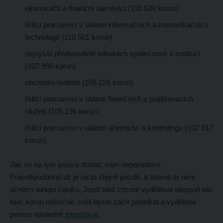
ekonomičtí a finanční náměstci (110 630 korun)
řídící pracovníci v oblasti informačních a komunikačních
technologií (110 501 korun)
nejvyšší představitelé středních společností a institucí
(107 990 korun)
obchodní ředitelé (105 226 korun)
řídící pracovníci v oblasti finančních a pojišťovacích
služeb (105 196 korun)
řídící pracovníci v oblasti účetnictví a kontrolingu (102 917
korun).
Jak se na tyto pozice dostat, vám neporadíme.
Pravděpodobně už je na to stejně pozdě, a hlavně to není
účelem tohoto článku. Jestli totiž chcete vydělávat alespoň sto
tisíc korun měsíčně, měli byste začít podnikat a vydělané
peníze následně
investovat
.