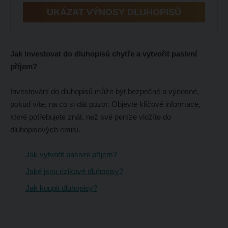
UKÁZAT VÝNOSY DLUHOPISŮ
Jak investovat do dluhopisů chytře a vytvořit pasivní
příjem?
Investování do dluhopisů může být bezpečné a výnosné,
pokud víte, na co si dát pozor. Objevte klíčové informace,
které potřebujete znát, než své peníze vložíte do
dluhopisových emisí.
Jak vytvořit pasivní příjem?
Jaké jsou rizikové dluhopisy?
Jak koupit dluhopisy?