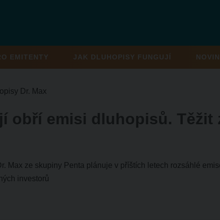
RO EMITENTY
JAK DLUHOPISY FUNGUJÍ
NOVIN
opisy Dr. Max
í obří emisi dluhopisů. Těžit
. Max ze skupiny Penta plánuje v příštích letech rozsáhlé emise
ných investorů