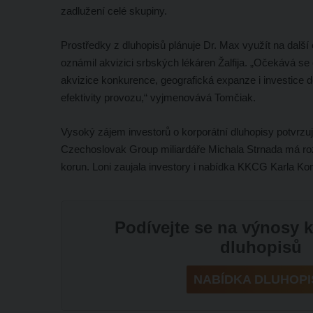
zadlužení celé skupiny.
Prostředky z dluhopisů plánuje Dr. Max využít na další
oznámil akvizici srbských lékáren Žalfija. „Očekává se
akvizice konkurence, geografická expanze i investice 
efektivity provozu,“ vyjmenovává Tomčiak.
Vysoký zájem investorů o korporátní dluhopisy potvrzují
Czechoslovak Group miliardáře Michala Strnada má rozj
korun. Loni zaujala investory i nabídka KKCG Karla K
Podívejte se na výnosy 
dluhopisů
NABÍDKA DLUHOPI