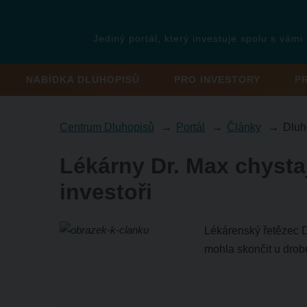
Jediný portál, který investuje spolu s vámi
NABÍDKA DLUHOPISŮ
PRO INVESTORY
P
Centrum Dluhopisů
Portál
Články
Dluh
Lékárny Dr. Max chystaj
investoři
Lékárenský řetězec Dr
mohla skončit u drob