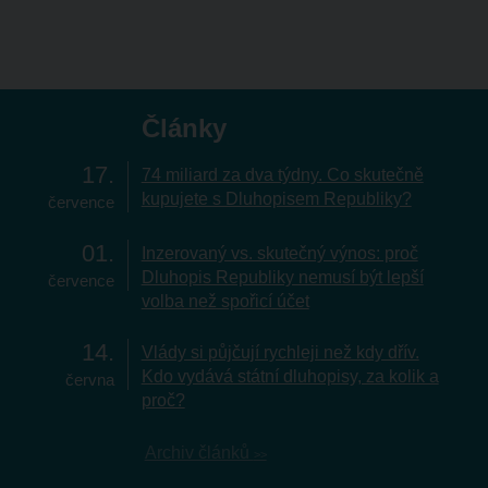
Články
17
74 miliard za dva týdny. Co skutečně
kupujete s Dluhopisem Republiky?
července
01
Inzerovaný vs. skutečný výnos: proč
Dluhopis Republiky nemusí být lepší
července
volba než spořicí účet
14
Vlády si půjčují rychleji než kdy dřív.
Kdo vydává státní dluhopisy, za kolik a
června
proč?
Archiv článků