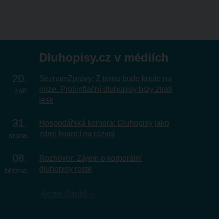
Dluhopisy.cz v médiích
20
SeznamZprávy: Z terna bude koule na
noze. Protiinflační dluhopisy brzy ztratí
září
lesk
31
Hospodářská komora: Dluhopisy jako
zdroj financí na rozvoj
srpna
08
Rozhovor: Zájem o korporátní
dluhopisy roste
března
Archiv článků