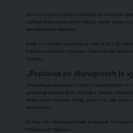
Už ve své výroční zprávě za loňský rok avizovala spol
zajišťuje financování celého řetězce, záměr vydat v roc
obchodovatelné dluhopisy.
Podle schváleného prospektu by mělo jít až o 20 miliard
s fixním i variabilním výnosem. Česká národní banka da
červenci.
„Poptávka po dluhopisech je v
„Poptávka po dluhopisech velkých ziskových firem je 
upozorňuje ekonom Boris Tomčiak z Finlordu. Dluhopisy
institucionální investory (fondy, pojišťovny), tak retail, 
bankovnictví.
Dr. Max má s dluhopisy bohaté zkušenosti. V minulosti
miliardových objemech.