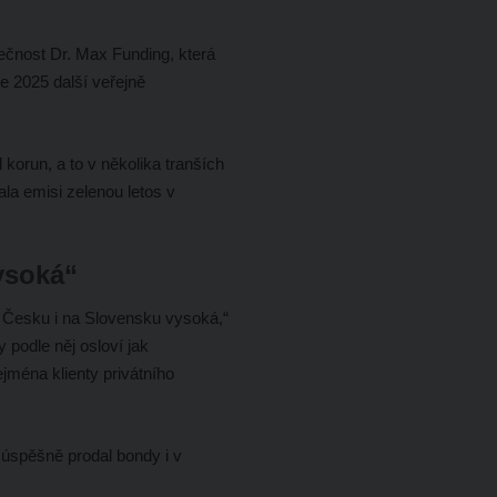
ečnost Dr. Max Funding, která
e 2025 další veřejně
 korun, a to v několika tranších
la emisi zelenou letos v
ysoká“
v Česku i na Slovensku vysoká,“
 podle něj osloví jak
zejména klienty privátního
 úspěšně prodal bondy i v