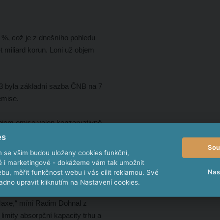
 %, což je z dnešního pohledu
t miliard korun. Loni už objem
23 byla základní sazba ČNB na 7
emise.
bjem emise volen konzervativně,
la z Raiffeisen investiční
es
Sou
m se vším budou uloženy cookies funkční,
ké i marketingové - dokážeme vám tak umožnit
lká
Nas
bu, měřit funkčnost webu i vás cílit reklamou. Své
dno upravit kliknutím na Nastavení cookies.
 je přehnaný. „Tak obrovskou
Maxe,“ míní Radim Dohnal z
limity absorpční kapacity trhu a