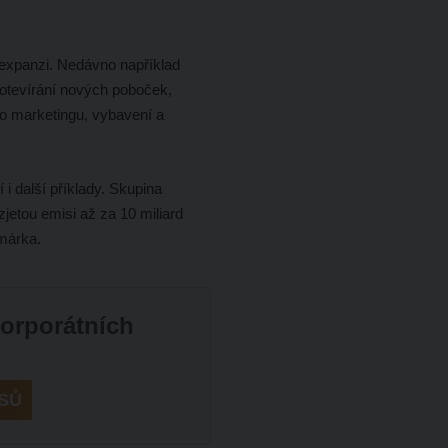
 expanzi. Nedávno například
 otevírání nových poboček,
do marketingu, vybavení a
 i další příklady. Skupina
etou emisi až za 10 miliard
omárka.
korporátních
SŮ