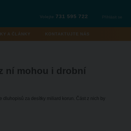
731 595 722
Volejte
Přihlásit se
KY A ČLÁNKY
KONTAKTUJTE NÁS
 z ní mohou i drobní
 dluhopisů za desítky miliard korun. Část z nich by