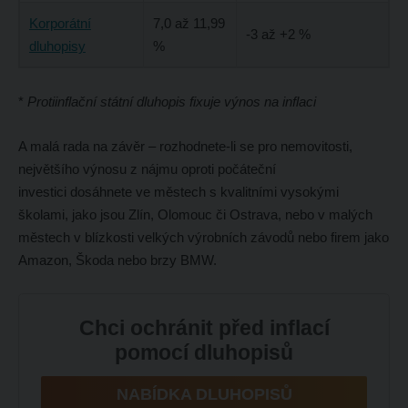
Korporátní
7,0 až 11,99
-3 až +2 %
dluhopisy
%
*
Protiinflační státní dluhopis fixuje výnos na inflaci
A malá rada na závěr – rozhodnete-li se pro nemovitosti,
největšího výnosu z nájmu oproti počáteční
investici dosáhnete ve městech s kvalitními vysokými
školami, jako jsou Zlín, Olomouc či Ostrava, nebo v malých
městech v blízkosti velkých výrobních závodů nebo firem jako
Amazon, Škoda nebo brzy BMW.
Chci ochránit před inflací
pomocí dluhopisů
NABÍDKA DLUHOPISŮ