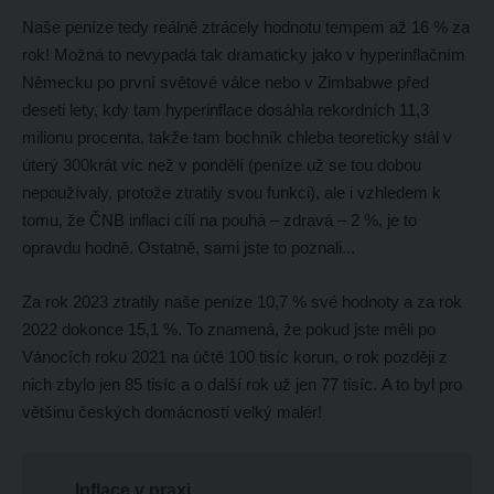
Naše peníze tedy reálně ztrácely hodnotu tempem až 16 % za
rok! Možná to nevypadá tak dramaticky jako v hyperinflačním
Německu po první světové válce nebo v Zimbabwe před
deseti lety, kdy tam hyperinflace dosáhla rekordních 11,3
milionu procenta, takže tam bochník chleba teoreticky stál v
úterý 300krát víc než v pondělí (peníze už se tou dobou
nepoužívaly, protože ztratily svou funkci), ale i vzhledem k
tomu, že ČNB inflaci cílí na pouhá – zdravá – 2 %, je to
opravdu hodně. Ostatně, sami jste to poznali...
Za rok 2023 ztratily naše peníze 10,7 % své hodnoty a za rok
2022 dokonce 15,1 %. To znamená, že pokud jste měli po
Vánocích roku 2021 na účtě 100 tisíc korun, o rok později z
nich zbylo jen 85 tisíc a o další rok už jen 77 tisíc. A to byl pro
většinu českých domácností velký malér!
Inflace v praxi