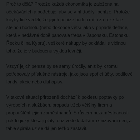
Proč to dělá? Protože každá ekonomika je založena na
očekáváních a potřebuje, aby se v ní „točily“ peníze. Protože
kdyby lidé věděli, že jejich peníze budou mít i za rok stále
stejnou hodnotu (nebo dokonce větší jako v případě deflace,
která v nedávné době panovala třeba v Japonsku, Estonsku,
Řecku či na Kypru), veškeré nákupy by odkládali s vidinou
toho, že je v budoucnu vyjdou levněji.
Vždyť jejich peníze by se samy úročily, aniž by k tomu
potřebovaly příslušné nástroje, jako jsou spořicí účty, podílové
fondy, akcie nebo dluhopisy.
V takové situaci přirozeně dochází k poklesu poptávky po
výrobcích a službách, propadu tržeb většiny firem a
propouštění jejich zaměstnanců. S růstem nezaměstnanosti
pak logicky klesají platy, což vede k dalšímu snižování cen, a
tahle spirála už se dá jen těžko zastavit.