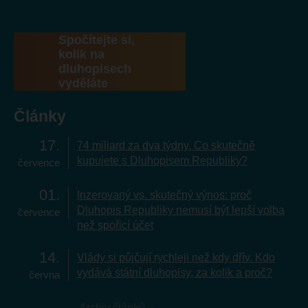
Spočítejte si,
kolik na
dluhopisech
vyděláte
Články
17
74 miliard za dva týdny. Co skutečně
kupujete s Dluhopisem Republiky?
července
01
Inzerovaný vs. skutečný výnos: proč
Dluhopis Republiky nemusí být lepší volba
července
než spořicí účet
14
Vlády si půjčují rychleji než kdy dřív. Kdo
vydává státní dluhopisy, za kolik a proč?
června
Archiv článků