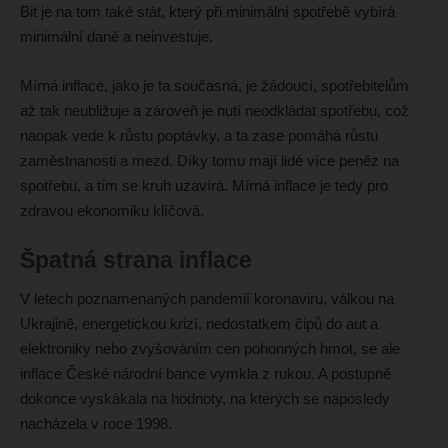
Bit je na tom také stát, který při minimální spotřebě vybírá
minimální daně a neinvestuje.
Mírná inflace, jako je ta současná, je žádoucí, spotřebitelům
až tak neubližuje a zároveň je nutí neodkládat spotřebu, což
naopak vede k růstu poptávky, a ta zase pomáhá růstu
zaměstnanosti a mezd. Díky tomu mají lidé více peněz na
spotřebu, a tím se kruh uzavírá. Mírná inflace je tedy pro
zdravou ekonomiku klíčová.
Špatná strana inflace
V letech poznamenaných pandemií koronaviru, válkou na
Ukrajině, energetickou krizí, nedostatkem čipů do aut a
elektroniky nebo zvyšováním cen pohonných hmot, se ale
inflace České národní bance vymkla z rukou. A postupně
dokonce vyskákala na hodnoty, na kterých se naposledy
nacházela v roce 1998.