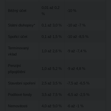
0,01 až 0,2
Běžný účet
-10 %
%
Státní dluhopisy*
0,1 až 3,0 %
-10 až -7 %
Spořicí účet
0,1 až 1,5 %
-10 až -8,5 %
Termínovaný
1,0 až 2,6 %
-9 až -7,4 %
vklad
Penzijní
1,0 až 5,2 %
-9 až 4,8 %
připojištění
Stavební spoření
2,5 až 3,5 %
-7,5 až -6,5 %
Podílové fondy
3,5 až 7,5 %
-6,5 až -2,5 %
Nemovitosti
4,0 až 9,0 %
-6 až -1 %