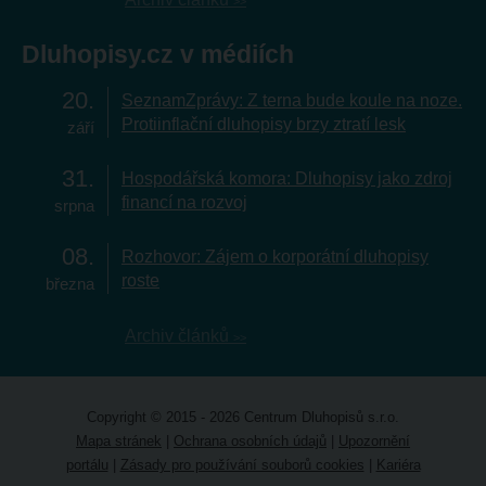
Dluhopisy.cz v médiích
20
SeznamZprávy: Z terna bude koule na noze.
Protiinflační dluhopisy brzy ztratí lesk
září
31
Hospodářská komora: Dluhopisy jako zdroj
financí na rozvoj
srpna
08
Rozhovor: Zájem o korporátní dluhopisy
roste
března
Archiv článků
Copyright © 2015 - 2026 Centrum Dluhopisů s.r.o.
Mapa stránek
|
Ochrana osobních údajů
|
Upozornění
portálu
|
Zásady pro používání souborů cookies
|
Kariéra