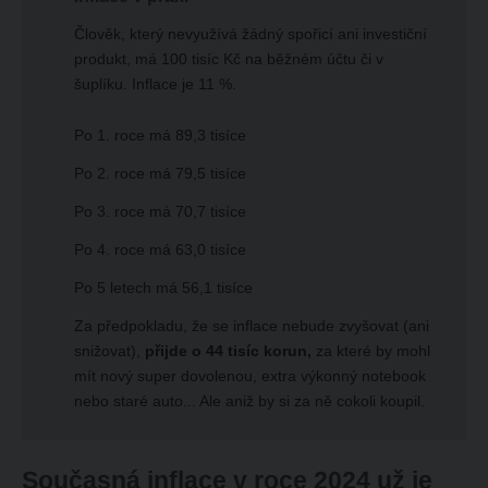
Člověk, který nevyužívá žádný spořicí ani investiční
produkt, má 100 tisíc Kč na běžném účtu či v
šuplíku. Inflace je 11 %.
Po 1. roce má 89,3 tisíce
Po 2. roce má 79,5 tisíce
Po 3. roce má 70,7 tisíce
Po 4. roce má 63,0 tisíce
Po 5 letech má 56,1 tisíce
Za předpokladu, že se inflace nebude zvyšovat (ani
snižovat),
přijde o 44 tisíc korun,
za které by mohl
mít nový super dovolenou, extra výkonný notebook
nebo staré auto... Ale aniž by si za ně cokoli koupil.
Současná inflace v roce 2024 už je