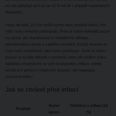
se zde pohybují od 5 až do 15 % ročně v případě korporátních
dluhopisů.
I tady ale platí, že čím vyšší výnos daný produkt nabízí, tím
větší riziko investor podstupuje. Proto je dobré nehledět pouze
na výnos, ale zkontrolovat si i dodatečné náklady,
administrativní úkony a zajištění investice. Každý investor si
musí sám rozhodnout, jaké riziko podstoupí. Jestli se inflaci
postaví a využije některé z produktů, které při určitém riziku
nabídnou zhodnocení ve výši dvojnásobku inflace, anebo
nechá své peníze v relativním bezpečí, ale napospas
současné inflaci.
Jak se chránit před inflací
Roční
Očištěný o inflaci (10
Produkt
výnos
%)