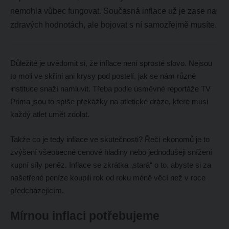
nemohla vůbec fungovat. Současná inflace už je zase na
zdravých hodnotách, ale bojovat s ní samozřejmě musíte.
Důležité je uvědomit si, že inflace není sprosté slovo. Nejsou
to moli ve skříni ani krysy pod postelí, jak se nám různé
instituce snaží namluvit. Třeba podle úsměvné reportáže TV
Prima jsou to spíše překážky na atletické dráze, které musí
každý atlet umět zdolat.
Takže co je tedy inflace ve skutečnosti? Řečí ekonomů je to
zvýšení všeobecné cenové hladiny nebo jednodušeji snížení
kupní síly peněz. Inflace se zkrátka „stará“ o to, abyste si za
našetřené peníze koupili rok od roku méně věcí než v roce
předcházejícím.
Mírnou inflaci potřebujeme