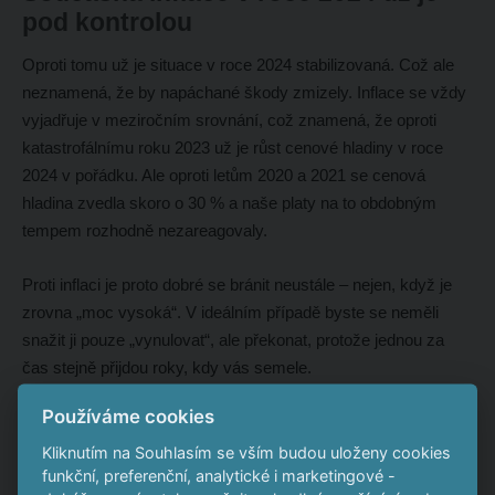
pod kontrolou
Oproti tomu už je situace v roce 2024 stabilizovaná. Což ale
neznamená, že by napáchané škody zmizely. Inflace se vždy
vyjadřuje v meziročním srovnání, což znamená, že oproti
katastrofálnímu roku 2023 už je růst cenové hladiny v roce
2024 v pořádku. Ale oproti letům 2020 a 2021 se cenová
hladina zvedla skoro o 30 % a naše platy na to obdobným
tempem rozhodně nezareagovaly.
Proti inflaci je proto dobré se bránit neustále – nejen, když je
zrovna „moc vysoká“. V ideálním případě byste se neměli
snažit ji pouze „vynulovat“, ale překonat, protože jednou za
čas stejně přijdou roky, kdy vás semele.
Používáme cookies
Úroky na spořicích účtech, termínovaných vkladech, ale i
státních dluhopisech se současnou inflací vždycky úzce
Kliknutím na Souhlasím se vším budou uloženy cookies
funkční, preferenční, analytické i marketingové -
souvisí. Nelze tedy předpokládat, že když bude inflace v roce