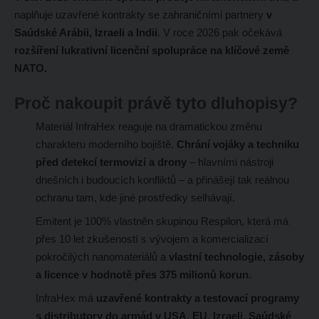
naplňuje uzavřené kontrakty se zahraničními partnery
v
Saúdské Arábii, Izraeli a Indii
. V roce 2026 pak očekává
rozšíření lukrativní licenční spolupráce na klíčové země
NATO.
Proč nakoupit právě tyto dluhopisy?
Materiál InfraHex
reaguje na dramatickou změnu
charakteru moderního bojiště.
Chrání vojáky a techniku
před detekcí termovizí a drony
– hlavními nástroji
dnešních i budoucích konfliktů – a přinášejí tak reálnou
ochranu tam, kde jiné prostředky selhávají.
Emitent je 100% vlastněn skupinou Respilon, která má
přes 10 let zkušeností s vývojem a komercializací
pokročilých nanomateriálů a
vlastní technologie, zásoby
a licence v hodnotě přes 375 milionů korun
.
InfraHex má
uzavřené kontrakty a testovací programy
s distributory do armád v USA, EU, Izraeli, Saúdské