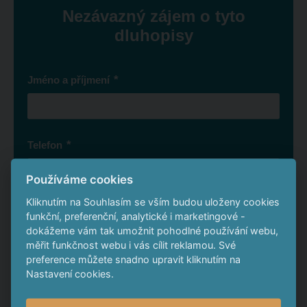
Nezávazný zájem o tyto
dluhopisy
*
Jméno a příjmení
*
Telefon
Používáme cookies
Kliknutím na Souhlasím se vším budou uloženy cookies
*
E-mail
funkční, preferenční, analytické i marketingové -
dokážeme vám tak umožnit pohodlné používání webu,
měřit funkčnost webu i vás cílit reklamou. Své
preference můžete snadno upravit kliknutím na
Nastavení cookies.
Město