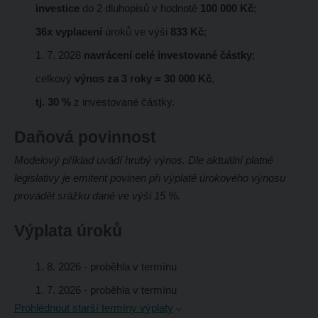
investice
do 2 dluhopisů v hodnotě
100 000 Kč
;
36x vyplacení
úroků ve výši
833 Kč
;
1. 7. 2028
navrácení celé investované částky
;
celkový
výnos za 3 roky = 30 000 Kč
,
tj. 30 %
z investované částky.
Daňová povinnost
Modelový příklad uvádí hrubý výnos. Dle aktuální platné
legislativy je emitent povinen při výplatě úrokového výnosu
provádět srážku daně ve výši 15 %.
Výplata úroků
1. 8. 2026
- proběhla v termínu
1. 7. 2026
- proběhla v termínu
Prohlédnout starší termíny výplaty