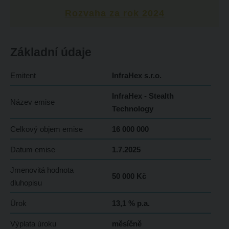
Rozvaha za rok 2024
Základní údaje
Emitent
InfraHex s.r.o.
InfraHex - Stealth
Název emise
Technology
Celkový objem emise
16 000 000
Datum emise
1.7.2025
Jmenovitá hodnota
50 000 Kč
dluhopisu
Úrok
13,1 % p.a.
Výplata úroku
měsíčně