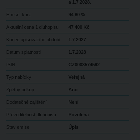
a 1.7.2028.
Emisní kurz
94,80 %
Aktuální cena 1 dluhopisu
47 400 Kč
Konec upisovacího období
1.7.2027
Datum splatnosti
1.7.2028
ISIN
CZ0003574592
Typ nabídky
Veřejná
Zpětný odkup
Ano
Dodatečné zajištění
Není
Převoditelnost dluhopisu
Povolena
Stav emise
Úpis