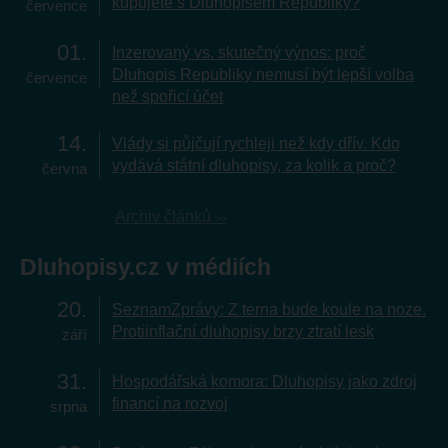
kupujete s Dluhopisem Republiky?
července
01
Inzerovaný vs. skutečný výnos: proč
Dluhopis Republiky nemusí být lepší volba
července
než spořicí účet
14
Vlády si půjčují rychleji než kdy dřív. Kdo
vydává státní dluhopisy, za kolik a proč?
června
Archiv článků
Dluhopisy.cz v médiích
20
SeznamZprávy: Z terna bude koule na noze.
Protiinflační dluhopisy brzy ztratí lesk
září
31
Hospodářská komora: Dluhopisy jako zdroj
financí na rozvoj
srpna