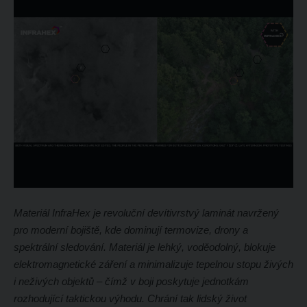
odeslat.
Materiál InfraHex je revoluční devítivrstvý laminát navržený
pro moderní bojiště, kde dominují termovize, drony a
spektrální sledování. Materiál je lehký, voděodolný, blokuje
elektromagnetické záření a minimalizuje tepelnou stopu živých
i neživých objektů – čímž v boji poskytuje jednotkám
rozhodující taktickou výhodu. Chrání tak lidský život