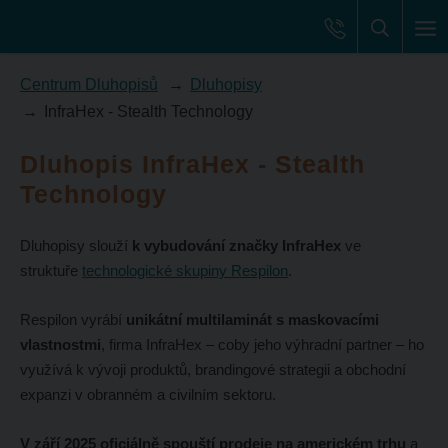
Centrum Dluhopisů
Dluhopisy
InfraHex - Stealth Technology
Dluhopis InfraHex - Stealth
Technology
Dluhopisy slouží
k vybudování značky InfraHex
ve
struktuře
technologické skupiny Respilon
.
Respilon vyrábí
unikátní multilaminát s maskovacími
vlastnostmi
, firma InfraHex – coby jeho výhradní partner – ho
využívá k vývoji produktů, brandingové strategii a obchodní
expanzi v obranném a civilním sektoru.
V září 2025 oficiálně spouští prodeje na americkém trhu
a