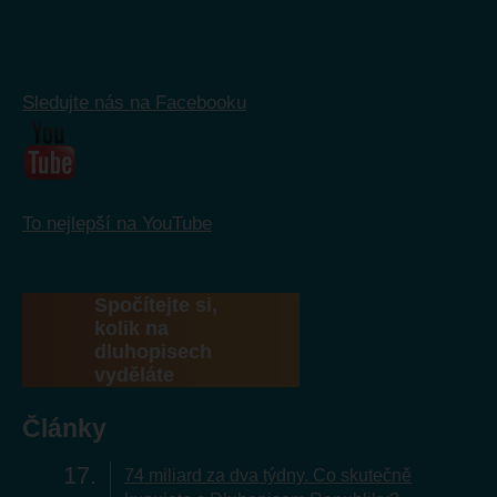
Sledujte nás na Facebooku
To nejlepší na YouTube
Spočítejte si,
kolik na
dluhopisech
vyděláte
Články
17
74 miliard za dva týdny. Co skutečně