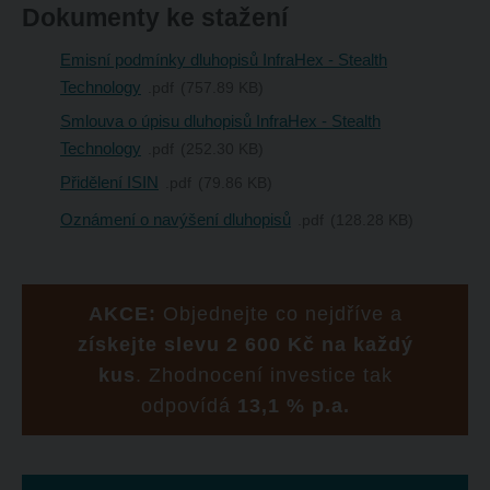
Dokumenty ke stažení
Emisní podmínky dluhopisů InfraHex - Stealth
Technology
pdf
757.89 KB
Smlouva o úpisu dluhopisů InfraHex - Stealth
Technology
pdf
252.30 KB
Přidělení ISIN
pdf
79.86 KB
Oznámení o navýšení dluhopisů
pdf
128.28 KB
AKCE:
Objednejte co nejdříve a
získejte slevu 2 600 Kč na každý
kus
. Zhodnocení investice tak
odpovídá
13,1 % p.a.