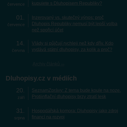
kupujete s Dluhopisem Republiky?
července
01
Inzerovaný vs. skutečný výnos: proč
Dluhopis Republiky nemusí být lepší volba
července
než spořicí účet
14
Vlády si půjčují rychleji než kdy dřív. Kdo
vydává státní dluhopisy, za kolik a proč?
června
Archiv článků
Dluhopisy.cz v médiích
20
SeznamZprávy: Z terna bude koule na noze.
Protiinflační dluhopisy brzy ztratí lesk
září
31
Hospodářská komora: Dluhopisy jako zdroj
financí na rozvoj
srpna