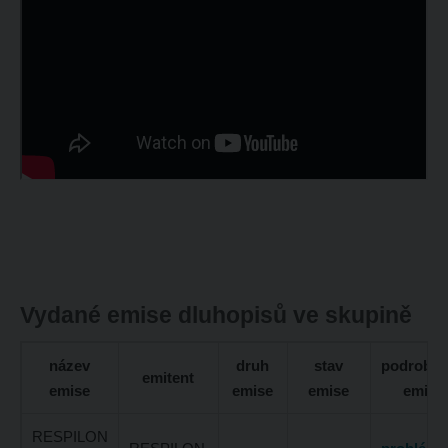
Vydané emise dluhopisů ve skupině
název
druh
stav
podrobno
emitent
emise
emise
emise
emise
RESPILON