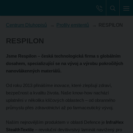
Centrum Dluhopisů
Profily emitentů
RESPILON
RESPILON
Jsme Respilon – česká technologická firma s globálním
dosahem, specializující se na vývoj a výrobu pokročilých
nanovlákenných materiálů.
Od roku 2013 přinášíme inovace, které zlepšují zdraví,
bezpečnost a kvalitu života. Naše know-how nachází
uplatnění v několika klíčových oblastech – od obranného
průmyslu přes zdravotnictví až po farmaceutický vývoj.
Naším nejnovějším produktem v oblasti Defence je
InfraHex
StealthTextile
– revoluční devítivrstvý laminát navržený pro