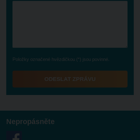
Položky označené hvězdičkou (*) jsou povinné.
ODESLAT ZPRÁVU
Formulář
se
nepodařilo
odeslat.
Nepropásněte