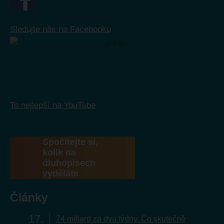
Sledujte nás na Facebooku
To nejlepší na YouTube
Spočítejte si,
kolik na
dluhopisech
vyděláte
Články
17
74 miliard za dva týdny. Co skutečně