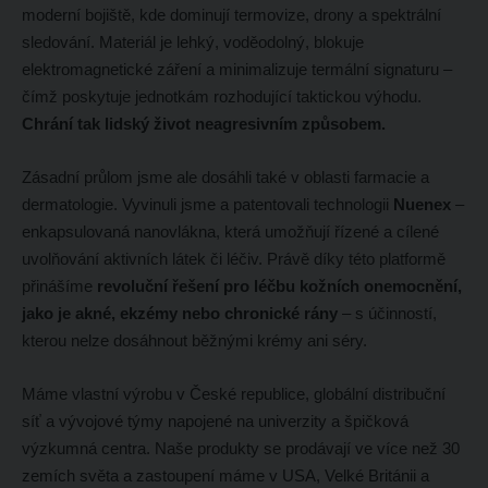
moderní bojiště, kde dominují termovize, drony a spektrální
sledování. Materiál je lehký, voděodolný, blokuje
elektromagnetické záření a minimalizuje termální signaturu –
čímž poskytuje jednotkám rozhodující taktickou výhodu.
Chrání tak lidský život neagresivním způsobem.
Zásadní průlom jsme ale dosáhli také v oblasti farmacie a
dermatologie. Vyvinuli jsme a patentovali technologii
Nuenex
–
enkapsulovaná nanovlákna, která umožňují řízené a cílené
uvolňování aktivních látek či léčiv. Právě díky této platformě
přinášíme
revoluční řešení pro léčbu kožních onemocnění,
jako je akné, ekzémy nebo chronické rány
– s účinností,
kterou nelze dosáhnout běžnými krémy ani séry.
Máme vlastní výrobu v České republice, globální distribuční
síť a vývojové týmy napojené na univerzity a špičková
výzkumná centra. Naše produkty se prodávají ve více než 30
zemích světa a zastoupení máme v USA, Velké Británii a