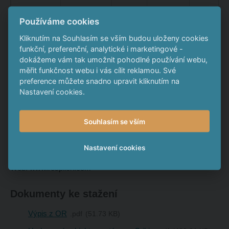
Používáme cookies
Emitující subjekty v rámci skupiny
Kliknutím na Souhlasím se vším budou uloženy cookies
funkční, preferenční, analytické i marketingové -
Respilon Group
dokážeme vám tak umožnit pohodlné používání webu,
měřit funkčnost webu i vás cílit reklamou. Své
preference můžete snadno upravit kliknutím na
Základní údaje o společnosti
Nastavení cookies.
RESPILON Group s.r.o.
IČO: 292 45 770
Souhlasím se vším
Základní kapitál: 200 000 Kč
Sídlo: Cejl 480/12, 602 00 Brno – Zábrdovice
Nastavení cookies
Kontaktní adresa:
Jaselská 14, 602 00 Brno
Web: www.respilon.com
Dokumenty ke stažení
Výpis z OR
pdf
51.73 KB