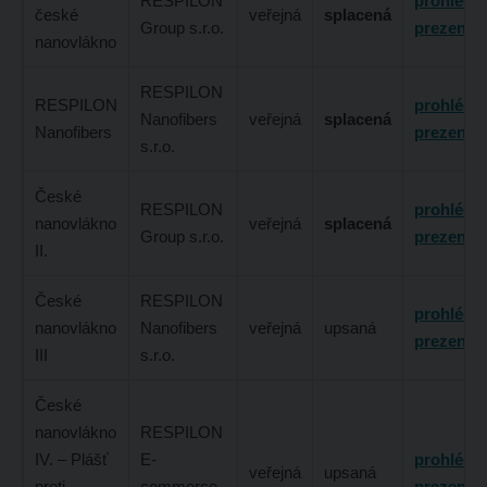
RESPILON
prohlédn
české
veřejná
splacená
Group s.r.o.
prezentac
nanovlákno
RESPILON
RESPILON
prohlédn
Nanofibers
veřejná
splacená
Nanofibers
prezentac
s.r.o.
České
RESPILON
prohlédn
nanovlákno
veřejná
splacená
Group s.r.o.
prezentac
II.
České
RESPILON
prohlédn
nanovlákno
Nanofibers
veřejná
upsaná
prezentac
III
s.r.o.
České
nanovlákno
RESPILON
IV. – Plášť
E-
prohlédn
veřejná
upsaná
proti
commerce
prezentac