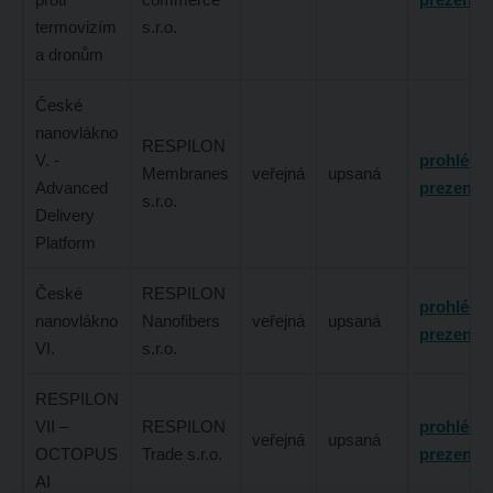
termovizím
s.r.o.
a dronům
České
nanovlákno
RESPILON
V. -
prohlédn
Membranes
veřejná
upsaná
Advanced
prezentac
s.r.o.
Delivery
Platform
České
RESPILON
prohlédn
nanovlákno
Nanofibers
veřejná
upsaná
prezentac
VI.
s.r.o.
RESPILON
VII –
RESPILON
prohlédn
veřejná
upsaná
OCTOPUS
Trade s.r.o.
prezentac
AI