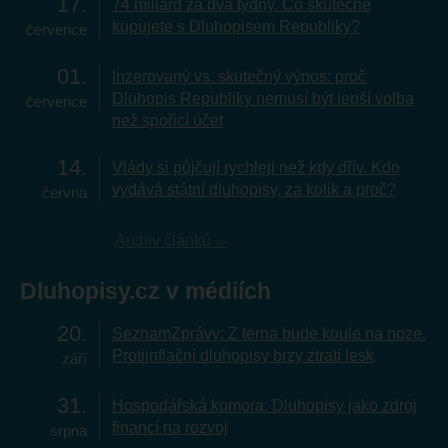
17
74 miliard za dva týdny. Co skutečně
kupujete s Dluhopisem Republiky?
července
01
Inzerovaný vs. skutečný výnos: proč
Dluhopis Republiky nemusí být lepší volba
července
než spořicí účet
14
Vlády si půjčují rychleji než kdy dřív. Kdo
vydává státní dluhopisy, za kolik a proč?
června
Archiv článků
Dluhopisy.cz v médiích
20
SeznamZprávy: Z terna bude koule na noze.
Protiinflační dluhopisy brzy ztratí lesk
září
31
Hospodářská komora: Dluhopisy jako zdroj
financí na rozvoj
srpna