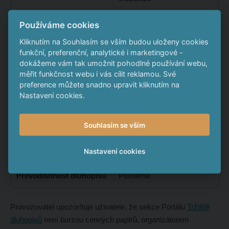
Emisní kurz
100 %
Používáme cookies
Kliknutím na Souhlasím se vším budou uloženy cookies
Aktuální cena 1
25 000 Kč
funkční, preferenční, analytické i marketingové -
dluhopisu
dokážeme vám tak umožnit pohodlné používání webu,
měřit funkčnost webu i vás cílit reklamou. Své
Datum splatnosti
Po splatnosti
preference můžete snadno upravit kliknutím na
Nastavení cookies.
Typ nabídky
Veřejná
Souhlasím se vším
Zpětný odkup
Ne
Nastavení cookies
Dodatečné zajištění
Není
Převoditelnost dluhopisu
Povolena
Provozovatel upozorňuje uživatele, že sekce Portálu
Tržiště
dluhopisů
není burzou cenných papírů, organizátorem