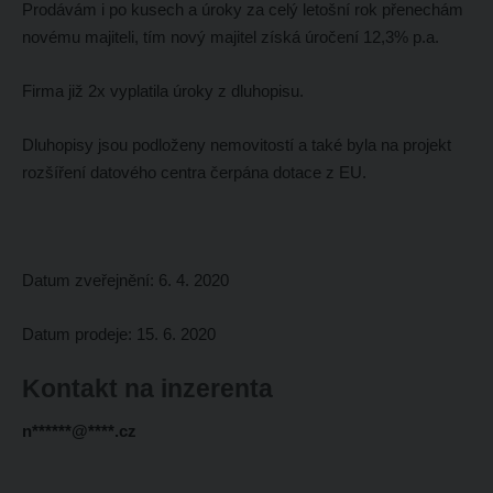
Prodávám i po kusech a úroky za celý letošní rok přenechám
novému majiteli, tím nový majitel získá úročení 12,3% p.a.
Firma již 2x vyplatila úroky z dluhopisu.
Dluhopisy jsou podloženy nemovitostí a také byla na projekt
rozšíření datového centra čerpána dotace z EU.
Datum zveřejnění: 6. 4. 2020
Datum prodeje: 15. 6. 2020
Kontakt na inzerenta
n******@****.cz