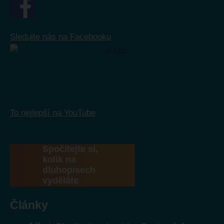
Sledujte nás na Facebooku
To nejlepší na YouTube
Spočítejte si,
kolik na
dluhopisech
vyděláte
Články