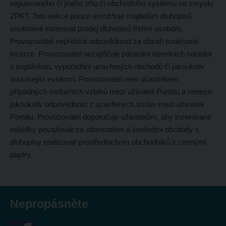
regulovaného či jiného trhu či obchodního systému ve smyslu
ZPKT. Tato sekce pouze umožňuje majitelům dluhopisů
soukromě inzerovat prodej dluhopisů třetím osobám.
Provozovatel nepřebírá odpovědnost za obsah soukromé
inzerce. Provozovatel nezajišťuje párování inzertních nabídek
s poptávkou, vypořádání uzavřených obchodů či jakoukoliv
související evidenci. Provozovatel není účastníkem
případných smluvních vztahů mezi uživateli Portálu a nenese
jakoukoliv odpovědnost z uzavřených smluv mezi uživateli
Portálu. Provozovatel doporučuje uživatelům, aby inzerované
nabídky považovali za informativní a konkrétní obchody s
dluhopisy realizovali prostřednictvím obchodníků s cennými
papíry.
Nepropásněte