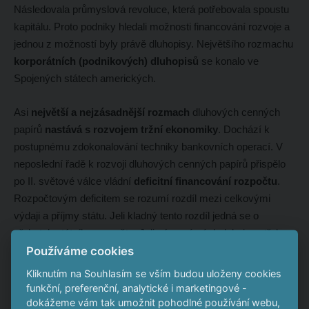
Následovala průmyslová revoluce, která potřebovala spoustu
kapitálu. Proto podniky hledali možnosti financování rozvoje a
jednou z možností byly právě dluhopisy. Největšího rozmachu
korporátních (podnikových) dluhopisů
se konalo ve
Spojených státech amerických.
Asi
největší a nejzásadnější rozmach
dluhových cenných
papírů
nastává s rozvojem tržní ekonomiky
. Dochází k
postupnému zdokonalování techniky bankovních operací. V
neposlední řadě k rozvoji dluhových cenných papírů přispělo
po II. světové válce vládní
deficitní financování rozpočtu
.
Rozpočtovým deficitem se rozumí rozdíl mezi celkovými
výdaji a příjmy státu. Jeli kladný tento rozdíl jedná se o
přebytek státního rozpočtu. Jeli záporný výsledek, je potřeba
Používáme cookies
ho financovat půjčkami. Možností jsou státní pokladniční
poukázky nebo státní dluhopisy. Od 70. let 20. století se stává
Kliknutím na Souhlasím se vším budou uloženy cookies
deficit běžným ve většině ekonomik. Dnes je zcela běžné, že
funkční, preferenční, analytické i marketingové -
vlády mají deficitní státní rozpočet, který je potřeba z různých
dokážeme vám tak umožnit pohodlné používání webu,