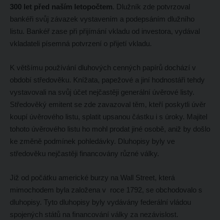
300 let před naším letopočtem
. Dlužník zde potvrzoval
bankéři svůj závazek vystavením a podepsáním dlužního
listu. Bankéř zase při přijímání vkladu od investora, vydával
vkladateli písemná potvrzení o přijetí vkladu.
K většímu používání dluhových cenných papírů dochází v
období středověku. Knížata, papežové a jiní hodnostáři tehdy
vystavovali na svůj účet nejčastěji generální úvěrové listy.
Středověký emitent se zde zavazoval těm, kteří poskytli úvěr
koupí úvěrového listu, splatit upsanou částku i s úroky. Majitel
tohoto úvěrového listu ho mohl prodat jiné osobě, aniž by došlo
ke změně podmínek pohledávky. Dluhopisy byly ve
středověku nejčastěji financovány různé války.
Již od počátku americké burzy na Wall Street, která
mimochodem byla založena v roce 1792, se obchodovalo s
dluhopisy. Tyto dluhopisy byly vydávány federální vládou
spojených států na financování války za nezávislost.