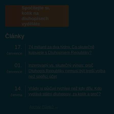
Spočítejte si,
kolik na
dluhopisech
vyděláte
Články
17
74 miliard za dva týdny. Co skutečně
kupujete s Dluhopisem Republiky?
července
01
Inzerovaný vs. skutečný výnos: proč
Dluhopis Republiky nemusí být lepší volba
července
než spořicí účet
14
Vlády si půjčují rychleji než kdy dřív. Kdo
vydává státní dluhopisy, za kolik a proč?
června
Archiv článků