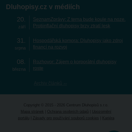
Dluhopisy.cz v médiích
20
SeznamZprávy: Z terna bude koule na noze.
Protiinflační dluhopisy brzy ztratí lesk
září
31
Hospodářská komora: Dluhopisy jako zdroj
financí na rozvoj
srpna
08
Rozhovor: Zájem o korporátní dluhopisy
roste
března
Archiv článků
Copyright © 2015 - 2026 Centrum Dluhopisů s.r.o.
Mapa stránek
|
Ochrana osobních údajů
|
Upozornění
portálu
|
Zásady pro používání souborů cookies
|
Kariéra