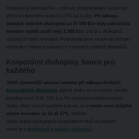
Odpověď je jednoduchá – celkový předpokládaný výnos (po
přičtení záporného úroku) 6,27% za 3 roky.
Při nákupu
českých státních dluhopisů za 37 000 Eur tedy zahraniční
investor vydělá za tři roky 2 300 Eur
, což je u dluhopisů
vyspělých států nevídané. Podrobněji jsme se tomuto tématu
věnovali v článku o záporných výnosech státních dluhopisů.
Korporátní dluhopisy, šance pro
každého
Ještě výnosnější situace nastane při nákupu českých
korporátních dluhopisů
, jejichž úroky se na našem portále
pohybují mezi 5 až 10% p.a. Po započtení jednorázového
úroku, který vytvoří posílení koruny, se
v tomto roce vyšplhá
výnos investice na 12 až 17%
. Nejširší
výběr reálně dostupných korporátních titulů na jednom
místě je k
prohlédnutí v nabídce dluhopisů
.