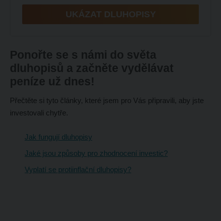
UKÁZAT DLUHOPISY
Ponořte se s námi do světa
dluhopisů a začněte vydělávat
peníze už dnes!
Přečtěte si tyto články, které jsem pro Vás připravili, aby jste
investovali chytře.
Jak fungují dluhopisy
Jaké jsou způsoby pro zhodnocení investic?
Vyplatí se protiinflační dluhopisy?