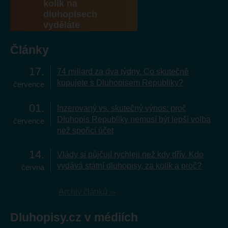
kolik na
dluhopisech
vyděláte
Články
17
74 miliard za dva týdny. Co skutečně
kupujete s Dluhopisem Republiky?
července
01
Inzerovaný vs. skutečný výnos: proč
Dluhopis Republiky nemusí být lepší volba
července
než spořicí účet
14
Vlády si půjčují rychleji než kdy dřív. Kdo
vydává státní dluhopisy, za kolik a proč?
června
Archiv článků
Dluhopisy.cz v médiích