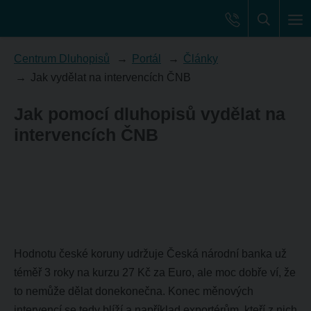
Centrum Dluhopisů
Portál
Články
Jak vydělat na intervencích ČNB
Jak pomocí dluhopisů vydělat na
intervencích ČNB
Hodnotu české koruny udržuje Česká národní banka už
téměř 3 roky na kurzu 27 Kč za Euro, ale moc dobře ví, že
to nemůže dělat donekonečna. Konec měnových
intervencí se tedy blíží a například exportérům, kteří z nich