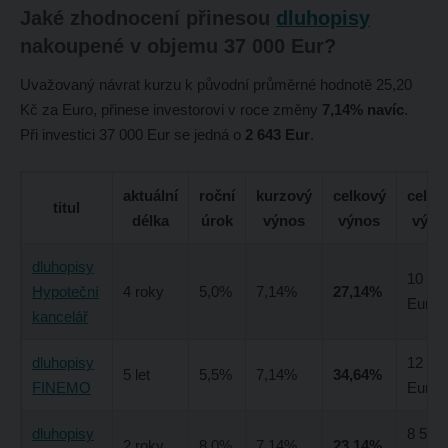
Jaké zhodnocení přinesou
dluhopisy
nakoupené v objemu 37 000 Eur?
Uvažovaný návrat kurzu k původní průměrné hodnotě 25,20
Kč za Euro, přinese investorovi v roce změny
7,14% navíc
.
Při investici 37 000 Eur se jedná o
2 643 Eur
.
aktuální
roční
kurzový
celkový
celko
titul
délka
úrok
výnos
výnos
výno
dluhopisy
10 04
Hypoteční
4 roky
5,0%
7,14%
27,14%
Eur
kancelář
dluhopisy
12 81
5 let
5,5%
7,14%
34,64%
FINEMO
Eur
dluhopisy
8 562
2 roky
8,0%
7,14%
23,14%