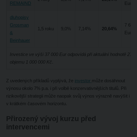
REMAIND
Eur
dluhopisy
Grosman
7 637
1,5 roku
9,0%
7,14%
20,64%
&
Eur
Beinhauer
Investice ve výši 37 000 Eur odpovídá při aktuální hodnotě 27 
objemu 1 000 000 Kč
.
Z uvedených příkladů vyplývá, že
investor
může dosáhnout
výnosu okolo 7% p.a. i při volbě konzervativnějších titulů. Při
rizikovější strategii může naopak svůj výnos výrazně navýšit i
v krátkém časovém horizontu.
Přirozený vývoj kurzu před
intervencemi