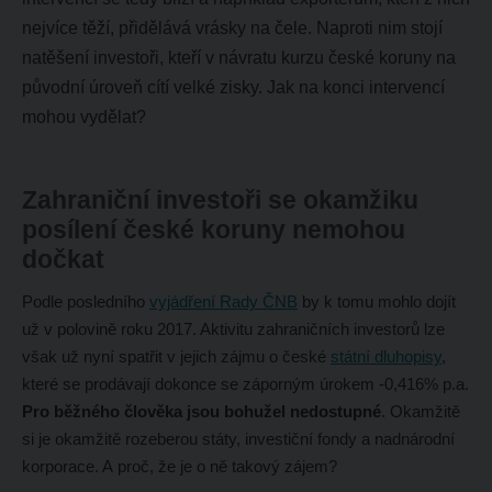
nejvíce těží, přidělává vrásky na čele. Naproti nim stojí
natěšení investoři, kteří v návratu kurzu české koruny na
původní úroveň cítí velké zisky. Jak na konci intervencí
mohou vydělat?
Zahraniční investoři se okamžiku
posílení české koruny nemohou
dočkat
Podle posledního
vyjádření Rady ČNB
by k tomu mohlo dojít
už v polovině roku 2017. Aktivitu zahraničních investorů lze
však už nyní spatřit v jejich zájmu o české
státní dluhopisy
,
které se prodávají dokonce se záporným úrokem -0,416% p.a.
Pro běžného člověka jsou bohužel nedostupné
. Okamžitě
si je okamžitě rozeberou státy, investiční fondy a nadnárodní
korporace. A proč, že je o ně takový zájem?