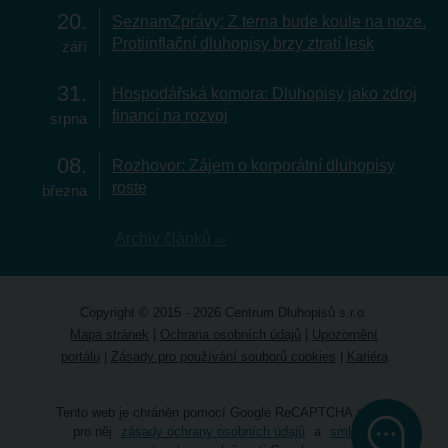
20
SeznamZprávy: Z terna bude koule na noze.
Protiinflační dluhopisy brzy ztratí lesk
září
31
Hospodářská komora: Dluhopisy jako zdroj
financí na rozvoj
srpna
08
Rozhovor: Zájem o korporátní dluhopisy
roste
března
Archiv článků
Copyright © 2015 - 2026 Centrum Dluhopisů s.r.o.
Mapa stránek
|
Ochrana osobních údajů
|
Upozornění
portálu
|
Zásady pro používání souborů cookies
|
Kariéra
Tento web je chráněn pomocí Google ReCAPTCHA a platí
pro něj
zásady ochrany osobních údajů
a
smluvní