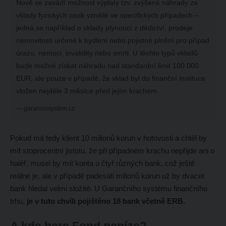
Nově se zavádí možnost výplaty tzv. zvýšené náhrady za
vklady fyzických osob vzniklé ve specifických případech –
jedná se například o vklady plynoucí z dědictví, prodeje
nemovitosti určené k bydlení nebo pojistné plnění pro případ
úrazu, nemoci, invalidity nebo smrti. U těchto typů vkladů
bude možné získat náhradu nad standardní limit 100 000
EUR, ale pouze v případě, že vklad byl do finanční instituce
vložen nejdéle 3 měsíce před jejím krachem.
garancnisystem.cz
Pokud má tedy klient 10 milionů korun v hotovosti a chtěl by
mít stoprocentní jistotu, že při případném krachu nepřijde ani o
haléř, musel by mít konta u čtyř různých bank, což ještě
reálné je, ale
v případě padesáti milionů korun už by dvacet
bank hledal velmi složitě.
U Garančního systému finančního
trhu,
je v tuto chvíli pojištěno 18 bank včetně ERB.
A kde bere Fond peníze?