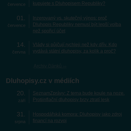
kupujete s Dluhopisem Republiky?
července
01
Inzerovaný vs. skutečný výnos: proč
Dluhopis Republiky nemusí být lepší volba
července
než spořicí účet
14
Vlády si půjčují rychleji než kdy dřív. Kdo
vydává státní dluhopisy, za kolik a proč?
června
Archiv článků
Dluhopisy.cz v médiích
20
SeznamZprávy: Z terna bude koule na noze.
Protiinflační dluhopisy brzy ztratí lesk
září
31
Hospodářská komora: Dluhopisy jako zdroj
financí na rozvoj
srpna