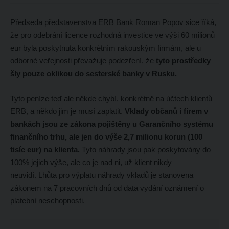
Předseda představenstva ERB Bank Roman Popov sice říká,
že pro odebrání licence rozhodná investice ve výši 60 milionů
eur byla poskytnuta konkrétním rakouským firmám, ale u
odborné veřejnosti převažuje podezření, že
tyto prostředky
šly pouze oklikou do sesterské banky v Rusku.
Tyto peníze teď ale někde chybí, konkrétně na účtech klientů
ERB, a někdo jim je musí zaplatit.
Vklady občanů i firem v
bankách jsou ze zákona pojištěny u Garančního systému
finančního trhu, ale jen do výše 2,7 milionu korun (100
tisíc eur) na klienta.
Tyto náhrady jsou pak poskytovány do
100% jejich výše, ale co je nad ni, už klient nikdy
neuvidí. Lhůta pro výplatu náhrady vkladů je stanovena
zákonem na 7 pracovních dnů od data vydání oznámení o
platební neschopnosti.