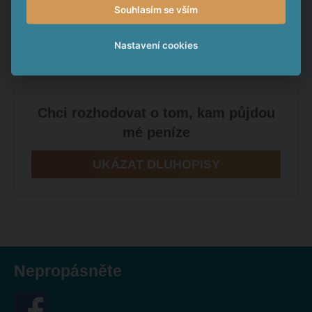
Souhlasím se vším
Vklady v bankách v celé EU jsou pojištěny jen do výše
Nastavení cookies
100 000 eur (2,7 milionů korun).
Chci rozhodovat o tom, kam půjdou
mé peníze
UKÁZAT DLUHOPISY
Nepropásněte