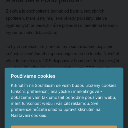
Získává je pochopitelně jednak od bank a stavebních
spořitelen, které u něj mají své vklady pojištěny, ale ve
výjimečných případech může požádat i o návratnou finanční
výpomoc nebo dotaci státu.
To by znamenalo, že jsme se my všichni daňoví poplatníci
zúčastnili nevědomého sponzoringu ruského tunelu. Naštěstí
však ke konci roku 2015 disponoval Fond prostředky ve výši
necelých 30 miliard korun a vyplatit klienty ERB bank by jej
mělo stát „jen“ 3,5 miliardy korun. Banka však vedla
Používáme cookies
celkem 86 nadlimitních účtů (se zůstatkem nad 100 tisíc
Kliknutím na Souhlasím se vším budou uloženy cookies
eur)a těchto
86 klientů své peníze zřejmě už nikdy neuvidí.
funkční, preferenční, analytické i marketingové -
dokážeme vám tak umožnit pohodlné používání webu,
Něco jako absolutní garance na finančním trhu zkrátka
měřit funkčnost webu i vás cílit reklamou. Své
preference můžete snadno upravit kliknutím na
neexistuje a je lepší si o osudu svých financí rozhodovat sám
Nastavení cookies.
za sebe.
Proč nechat banku vydělávat na vašich penězích,
když to můžete dělat sami?