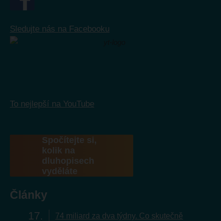
Sledujte nás na Facebooku
To nejlepší na YouTube
Spočítejte si,
kolik na
dluhopisech
vyděláte
Články
17
74 miliard za dva týdny. Co skutečně