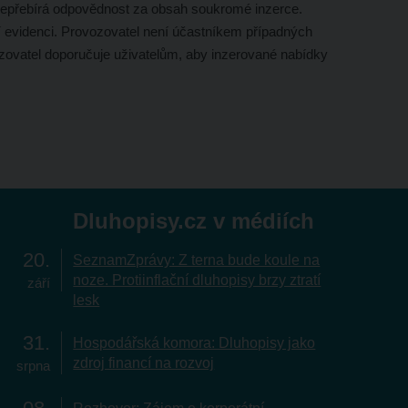
nepřebírá odpovědnost za obsah soukromé inzerce.
í evidenci. Provozovatel není účastníkem případných
ozovatel doporučuje uživatelům, aby inzerované nabídky
Dluhopisy.cz v médiích
20
SeznamZprávy: Z terna bude koule na
noze. Protiinflační dluhopisy brzy ztratí
září
lesk
31
Hospodářská komora: Dluhopisy jako
zdroj financí na rozvoj
srpna