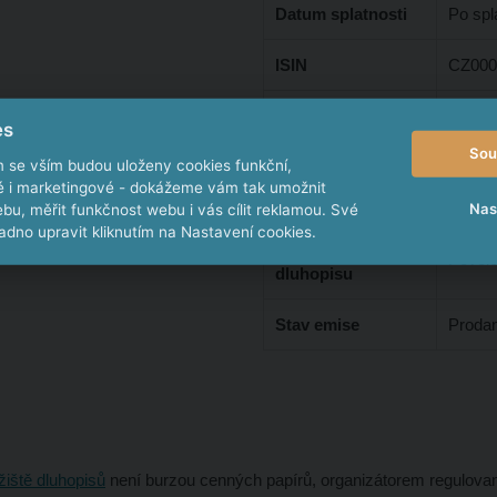
Datum splatnosti
Po spl
ISIN
CZ000
Typ nabídky
Veřejn
es
Sou
m se vším budou uloženy cookies funkční,
Dodatečné
Není
ké i marketingové - dokážeme vám tak umožnit
zajištění
Nas
bu, měřit funkčnost webu i vás cílit reklamou. Své
NTA
dno upravit kliknutím na Nastavení cookies.
Převoditelnost
Povol
dluhopisu
Stav emise
Proda
žiště dluhopisů
není burzou cenných papírů, organizátorem regulovan