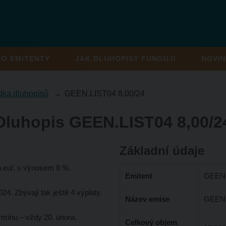
RO EMITENTY
JAK DLUHOPISY FUNGUJÍ
NOVIN
dka dluhopisů
GEEN.LIST04 8,00/24
Dluhopis GEEN.LIST04 8,00/2
Základní údaje
.eu/, s výnosem 8 %.
Emitent
GEEN 
24. Zbývají tak ještě 4 výplaty.
Název emise
GEEN.
rmínu – vždy 20. února.
Celkový objem