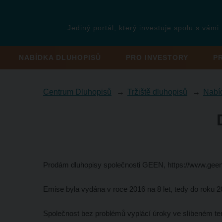
Jediný portál, který investuje spolu s vámi
NABÍDKA DLUHOPISŮ
PRO INVESTORY
P
Centrum Dluhopisů
Tržiště dluhopisů
Nabí
Prodám dluhopisy společnosti GEEN, https://www.geen
Emise byla vydána v roce 2016 na 8 let, tedy do roku 20
Společnost bez problémů vyplácí úroky ve slíbeném te