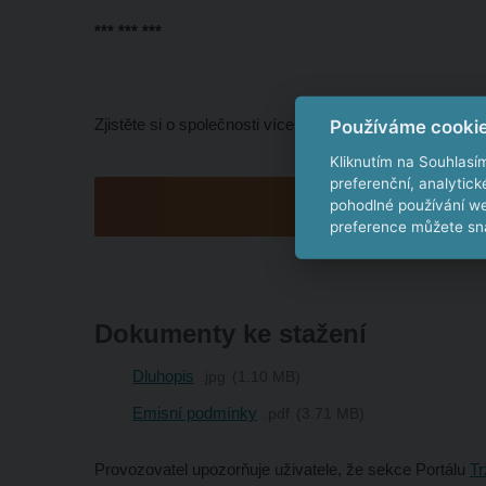
*** *** ***
Zjistěte si o společnosti více informací.
Používáme cooki
Kliknutím na Souhlasí
preferenční, analytic
pohodlné používání we
PREZENTACE EMITE
preference můžete sna
Dokumenty ke stažení
Dluhopis
jpg
1.10 MB
Emisní podmínky
pdf
3.71 MB
Provozovatel upozorňuje uživatele, že sekce Portálu
Tr