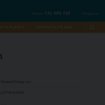
731 595 722
Volejte
Přihlásit se
KY A ČLÁNKY
KONTAKTUJTE NÁS
4
General Energy a.s.
LIST04 8,00/24