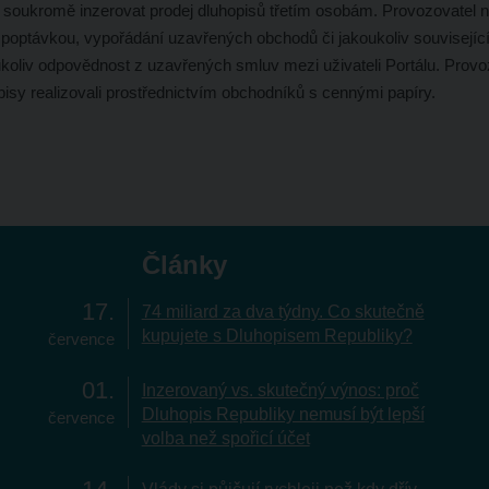
 soukromě inzerovat prodej dluhopisů třetím osobám. Provozovatel 
s poptávkou, vypořádání uzavřených obchodů či jakoukoliv souvisejíc
ukoliv odpovědnost z uzavřených smluv mezi uživateli Portálu. Prov
pisy realizovali prostřednictvím obchodníků s cennými papíry.
Články
17
74 miliard za dva týdny. Co skutečně
kupujete s Dluhopisem Republiky?
července
01
Inzerovaný vs. skutečný výnos: proč
Dluhopis Republiky nemusí být lepší
července
volba než spořicí účet