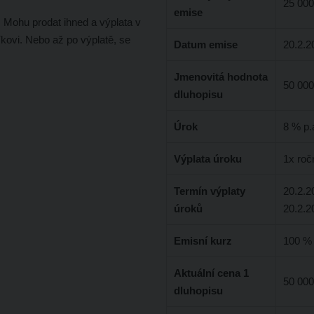
25 000
emise
 Mohu prodat ihned a výplata v
kovi. Nebo až po výplatě, se
Datum emise
20.2.2
Jmenovitá hodnota
50 000
dluhopisu
Úrok
8 % p.
Výplata úroku
1x roč
Termín výplaty
20.2.2
úroků
20.2.2
Emisní kurz
100 %
Aktuální cena 1
50 000
dluhopisu