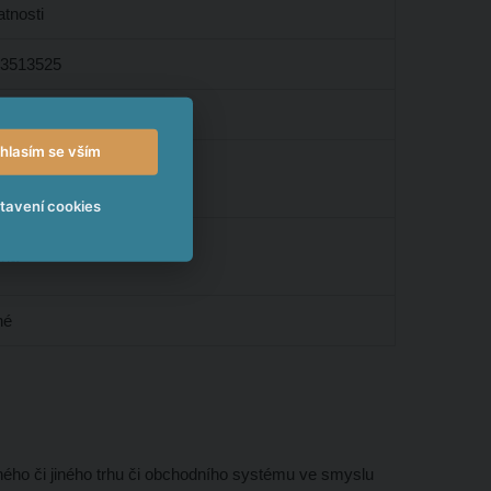
atnosti
3513525
á
hlasím se vším
tavení cookies
ena
né
ého či jiného trhu či obchodního systému ve smyslu