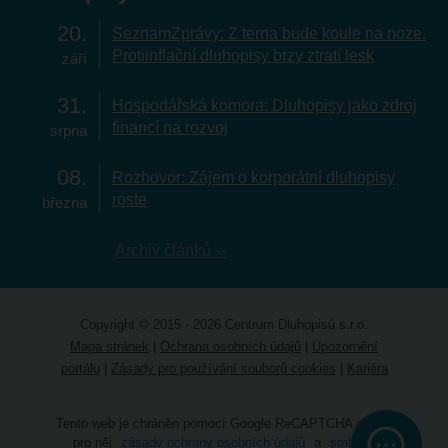
20
SeznamZprávy: Z terna bude koule na noze.
Protiinflační dluhopisy brzy ztratí lesk
září
31
Hospodářská komora: Dluhopisy jako zdroj
financí na rozvoj
srpna
08
Rozhovor: Zájem o korporátní dluhopisy
roste
března
Archiv článků
Copyright © 2015 - 2026 Centrum Dluhopisů s.r.o.
Mapa stránek
|
Ochrana osobních údajů
|
Upozornění
portálu
|
Zásady pro používání souborů cookies
|
Kariéra
Tento web je chráněn pomocí Google ReCAPTCHA a platí
pro něj
zásady ochrany osobních údajů
a
smluvní