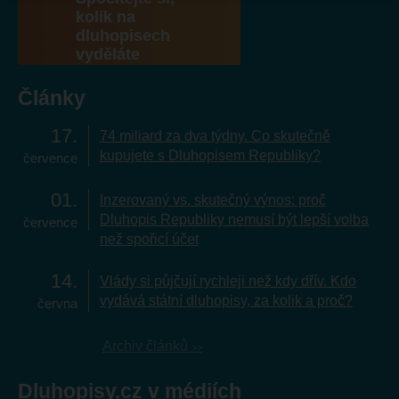
kolik na
dluhopisech
vyděláte
Články
17
74 miliard za dva týdny. Co skutečně
kupujete s Dluhopisem Republiky?
července
01
Inzerovaný vs. skutečný výnos: proč
Dluhopis Republiky nemusí být lepší volba
července
než spořicí účet
14
Vlády si půjčují rychleji než kdy dřív. Kdo
vydává státní dluhopisy, za kolik a proč?
června
Archiv článků
Dluhopisy.cz v médiích