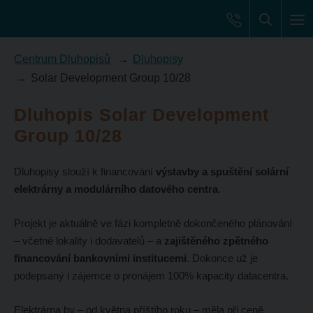
Centrum Dluhopisů
Dluhopisy
Solar Development Group 10/28
Dluhopis Solar Development
Group 10/28
Dluhopisy slouží k financování
výstavby a spuštění solární
elektrárny a modulárního datového centra
.
Projekt je aktuálně ve fázi kompletně dokončeného plánování
– včetně lokality i dodavatelů – a
zajištěného zpětného
financování bankovními institucemi
. Dokonce už je
podepsaný i zájemce o pronájem 100% kapacity datacentra.
Elektrárna by – od května příštího roku – měla při ceně