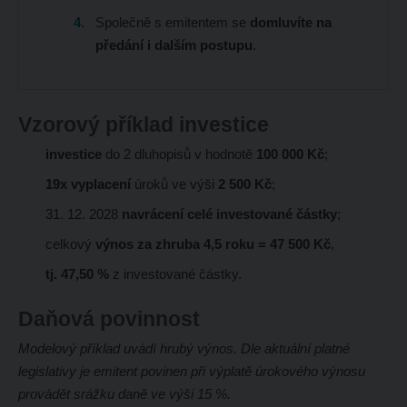
Společně s emitentem se
domluvíte na
předání i dalším postupu
.
Vzorový příklad investice
investice
do 2 dluhopisů v hodnotě
100 000 Kč
;
19x vyplacení
úroků ve výši
2 500 Kč
;
31. 12. 2028
navrácení celé investované částky
;
celkový
výnos za zhruba 4,5 roku = 47 500 Kč
,
tj. 47,50 %
z investované částky.
Daňová povinnost
Modelový příklad uvádí hrubý výnos. Dle aktuální platné
legislativy je emitent povinen při výplatě úrokového výnosu
provádět srážku daně ve výši 15 %.