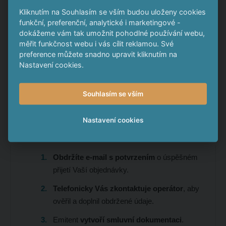
*
Kliknutím na Souhlasím se vším budou uloženy cookies
E-mail
funkční, preferenční, analytické i marketingové -
dokážeme vám tak umožnit pohodlné používání webu,
měřit funkčnost webu i vás cílit reklamou. Své
preference můžete snadno upravit kliknutím na
Nastavení cookies.
ODESLAT KONTAKT
Formulář
Souhlasím se vším
se
nepodařilo
Co se stane po odeslání
Nastavení cookies
odeslat.
objednávky?
Obdržíte e-mail s potvrzením
o úspěšném
přijetí Vaší objednávky.
Telefonicky Vás zkontaktuje operátor
, aby
ověřil a doplnil obdržené údaje.
Emitent
vytvoří smluvní dokumentaci
.