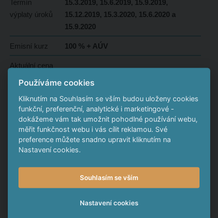
Termín
15.3.2019, 15.6.2019, 15.9.2019,
výplaty úroků
15.12.2019, 15.3.2020, 15.6.2020 a
15.9.2020
Emisní kurz
100 % + AÚV
Aktuální cena
73 600 Kč
1 dluhopisu
Používáme cookies
Konec
Kliknutím na Souhlasím se vším budou uloženy cookies
funkční, preferenční, analytické i marketingové -
upisovacího
14.3.2019
dokážeme vám tak umožnit pohodlné používání webu,
období
měřit funkčnost webu i vás cílit reklamou. Své
preference můžete snadno upravit kliknutím na
Datum
Po splatnosti
Nastavení cookies.
splatnosti
Typ nabídky
Veřejná
Souhlasím se vším
Zpětný odkup
Ano
Nastavení cookies
Dodatečné
Není