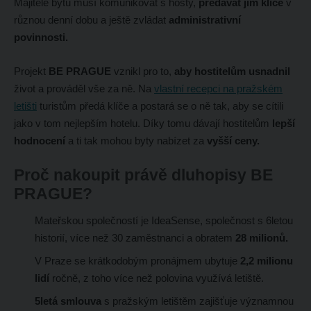
Majitelé bytů musí komunikovat s hosty,
předávat jim klíče
v
různou denní dobu a ještě zvládat
administrativní
povinnosti.
Projekt
BE PRAGUE
vznikl pro to,
aby hostitelům usnadnil
život a prováděl vše za ně. Na
vlastní recepci na pražském
letišti
turistům předá klíče a postará se o ně tak, aby se cítili
jako v tom nejlepším hotelu. Díky tomu dávají hostitelům
lepší
hodnocení
a ti tak mohou byty nabízet za
vyšší ceny.
Proč nakoupit právě dluhopisy BE
PRAGUE?
Mateřskou společností je IdeaSense, společnost s 6letou
historií, více než 30 zaměstnanci a obratem
28 milionů.
V Praze se krátkodobým pronájmem ubytuje
2,2 milionu
lidí
ročně, z toho více než polovina využívá letiště.
5letá smlouva
s pražským letištěm zajišťuje významnou