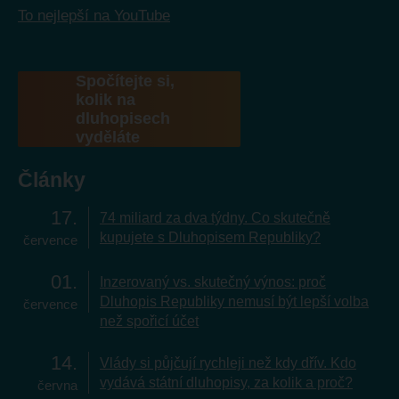
To nejlepší na YouTube
Spočítejte si,
kolik na
dluhopisech
vyděláte
Články
17
74 miliard za dva týdny. Co skutečně
kupujete s Dluhopisem Republiky?
července
01
Inzerovaný vs. skutečný výnos: proč
Dluhopis Republiky nemusí být lepší volba
července
než spořicí účet
14
Vlády si půjčují rychleji než kdy dřív. Kdo
vydává státní dluhopisy, za kolik a proč?
června