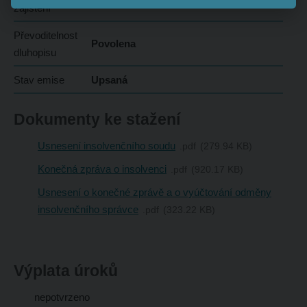
zajištění
Převoditelnost
Povolena
dluhopisu
Stav emise
Upsaná
Dokumenty ke stažení
Usnesení insolvenčního soudu
pdf
279.94 KB
Konečná zpráva o insolvenci
pdf
920.17 KB
Usnesení o konečné zprávě a o vyúčtování odměny
insolvenčního správce
pdf
323.22 KB
Výplata úroků
nepotvrzeno