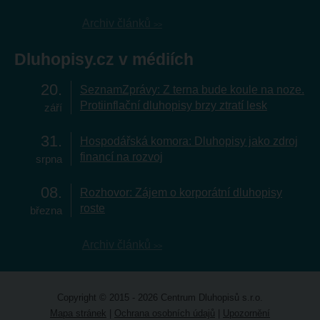
Archiv článků
Dluhopisy.cz v médiích
20
SeznamZprávy: Z terna bude koule na noze.
Protiinflační dluhopisy brzy ztratí lesk
září
31
Hospodářská komora: Dluhopisy jako zdroj
financí na rozvoj
srpna
08
Rozhovor: Zájem o korporátní dluhopisy
roste
března
Archiv článků
Copyright © 2015 - 2026 Centrum Dluhopisů s.r.o.
Mapa stránek
|
Ochrana osobních údajů
|
Upozornění