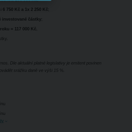
ši
6 750 Kč a 1x 2 250 Kč
;
é investované částky
;
 roku = 117 000 Kč
,
tky.
os. Dle aktuální platné legislativy je emitent povinen
rovádět srážku daně ve výši 15 %.
mínu
mínu
ty