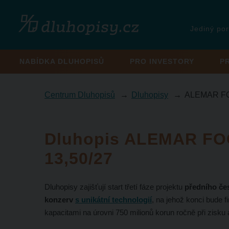
Jediný por
NABÍDKA DLUHOPISŮ
PRO INVESTORY
P
Centrum Dluhopisů
Dluhopisy
ALEMAR FO
Dluhopis ALEMAR F
13,50/27
Dluhopisy zajišťují start třetí fáze projektu
předního če
konzerv
s unikátní technologií
, na jehož konci bude 
kapacitami na úrovni 750 milionů korun ročně při zisku 