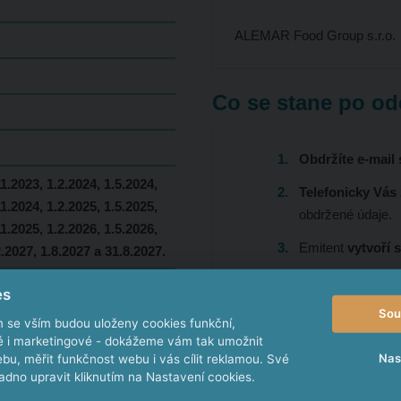
ALEMAR Food Group s.r.o.
Co se stane po od
Obdržíte e-mail
11.2023, 1.2.2024, 1.5.2024,
Telefonicky Vás
11.2024, 1.2.2025, 1.5.2025,
obdržené údaje.
11.2025, 1.2.2026, 1.5.2026,
Emitent
vytvoří 
2.2027, 1.8.2027 a 31.8.2027.
Společně s emit
es
Sou
m se vším budou uloženy cookies funkční,
ké i marketingové - dokážeme vám tak umožnit
Nas
bu, měřit funkčnost webu i vás cílit reklamou. Své
Vzorový příklad in
dno upravit kliknutím na Nastavení cookies.
investice
do 5 dluhopisů v