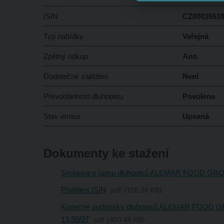
ISIN
CZ0003551
Typ nabídky
Veřejná
Zpětný odkup
Ano
Dodatečné zajištění
Není
Převoditelnost dluhopisu
Povolena
Stav emise
Upsaná
Dokumenty ke stažení
Smlouva o úpisu dluhopisů ALEMAR FOOD GRO
Přidělení ISIN
pdf
108.38 KB
Konečné podmínky dluhopisů ALEMAR FOOD 
13,50/27
pdf
450.46 KB