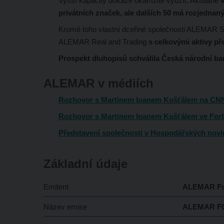
Vyšší kapacity dokáže okamžitě využít. Aktuálně
privátních značek, ale dalších 50 má rozjednan
Kromě toho vlastní dceřiné společnosti ALEMAR 
ALEMAR Real and Trading
s celkovými aktivy př
Prospekt dluhopisů schválila Česká národní ba
ALEMAR v médiích
Rozhovor s Martinem Ioanem Košťálem na CN
Rozhovor s Martinem Ioanem Košťálem ve For
Představení společnosti v Hospodářských nov
Základní údaje
Emitent
ALEMAR Foo
Název emise
ALEMAR FO