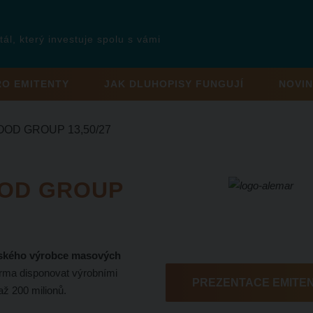
tál, který investuje spolu s vámi
RO EMITENTY
JAK DLUHOPISY FUNGUJÍ
NOVIN
OD GROUP 13,50/27
OOD GROUP
ského výrobce masových
firma disponovat výrobními
PREZENTACE EMITE
až 200 milionů.