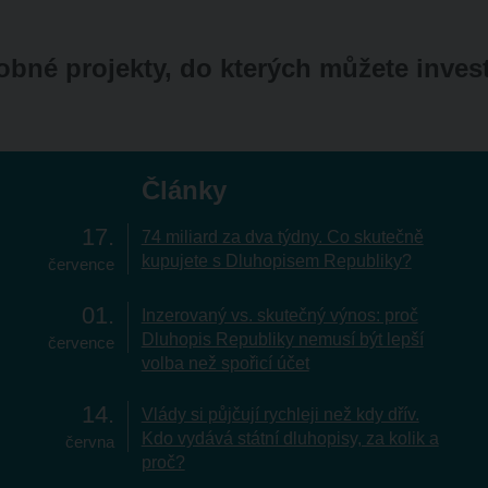
bné projekty, do kterých můžete inves
Články
17
74 miliard za dva týdny. Co skutečně
kupujete s Dluhopisem Republiky?
července
01
Inzerovaný vs. skutečný výnos: proč
Dluhopis Republiky nemusí být lepší
července
volba než spořicí účet
14
Vlády si půjčují rychleji než kdy dřív.
Kdo vydává státní dluhopisy, za kolik a
června
proč?