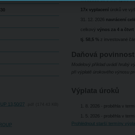
17x vyplacení
úroků ve vý
830
31. 12. 2026
navrácení cel
celkový
výnos za 4 a čtvrt
tj. 58,5 %
z investované čás
Daňová povinnost
Modelový příklad uvádí hrubý výn
při výplatě úrokového výnosu p
Výplata úroků
UP 13,50/27
pdf
174.43 KB
1. 8. 2026
- proběhla v ter
1. 5. 2026
- proběhla v ter
Prohlédnout starší termíny výpla
GROUP