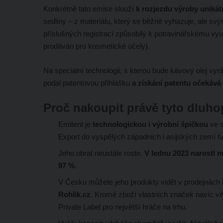
Konkrétně tato emise slouží
k rozjezdu výroby unikát
sedliny – z materiálu, který se běžně vyhazuje, ale s
příslušných registrací způsobilý k potravinářskému vyu
prodáván pro kosmetické účely).
Na speciální technologii, s kterou bude kávový olej vy
podal patentovou přihlášku
a získání patentu očekává 
Proč nakoupit právě tyto dluho
Emitent je
technologickou i výrobní špičkou
ve s
Export do vyspělých západních i asijských zemí tvo
Jeho obrat neustále roste.
V lednu 2023 narostl m
97 %
.
V Česku můžete jeho produkty vidět v prodejnách
Rohlik.cz
. Kromě zboží vlastních značek navíc vě
Private Label pro největší hráče na trhu.