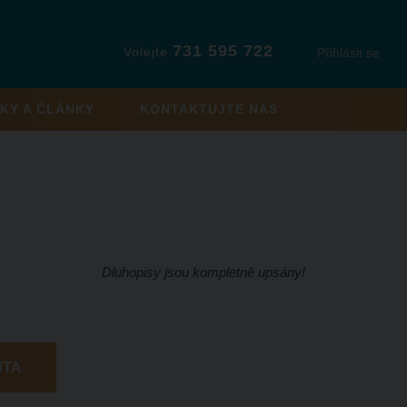
731 595 722
Volejte
Přihlásit se
KY A ČLÁNKY
KONTAKTUJTE NÁS
Dluhopisy jsou kompletně upsány!
NTA