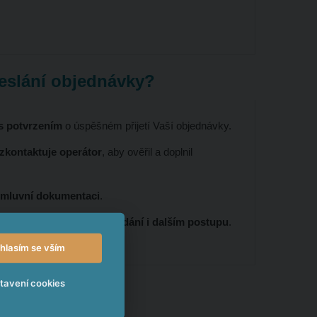
eslání objednávky?
 s potvrzením
o úspěšném přijetí Vaší objednávky.
 zkontaktuje operátor
, aby ověřil a doplnil
smluvní dokumentaci
.
entem se
domluvíte na předání i dalším postupu
.
hlasím se vším
tavení cookies
vestice
 hodnotě
200 000 Kč
;