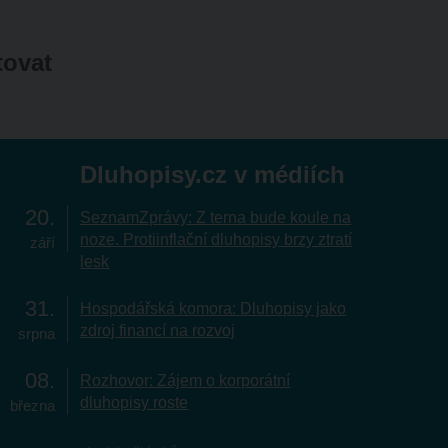
tovat
Dluhopisy.cz v médiích
20
SeznamZprávy: Z terna bude koule na
noze. Protiinflační dluhopisy brzy ztratí
září
lesk
31
Hospodářská komora: Dluhopisy jako
zdroj financí na rozvoj
srpna
08
Rozhovor: Zájem o korporátní
dluhopisy roste
března