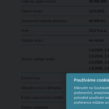
Celkový objem emise
30 000 000
Datum emise
12.6.2023
Jmenovitá hodnota dluhopisu
40 000 Kč
Úrok
13,5 % p.a.
Výplata úroku
4x ročně
1.8.2023, 1.
1.8.2024, 1.
Termín výplaty úroků
1.8.2025, 1.
1.8.2026, 1.
Emisní kurz
100 %
Používáme cooki
Aktuální cena 1 dluhopisu
40 000 Kč
Kliknutím na Souhlasí
preferenční, analytic
Konec upisovacího období
12.4.2024
pohodlné používání we
preference můžete sna
Datum splatnosti
31.8.2027