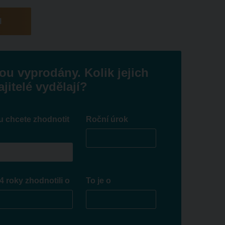
I
ou vyprodány. Kolik jejich
jitelé vydělají?
u chcete zhodnotit
Roční úrok
4 roky zhodnotili o
To je o