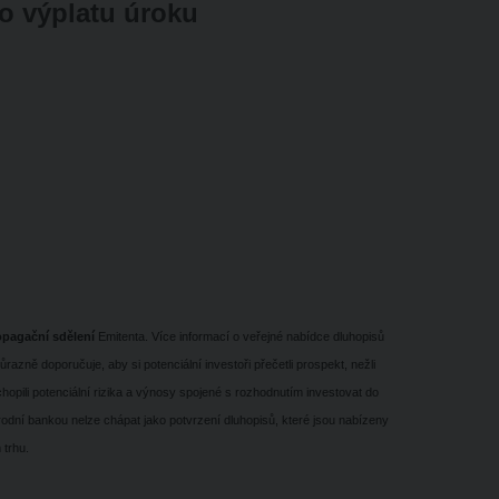
ro výplatu úroku
opagační sdělení
Emitenta. Více informací o veřejné nabídce dluhopisů
razně doporučuje, aby si potenciální investoři přečetli prospekt, nežli
chopili potenciální rizika a výnosy spojené s rozhodnutím investovat do
odní bankou nelze chápat jako potvrzení dluhopisů, které jsou nabízeny
 trhu.