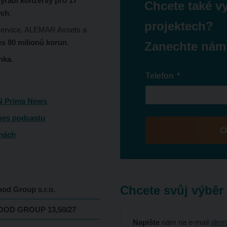
vyrábí konzervy pro 17
Chcete také v
ých
.
projektech?
Service, ALEMAR Assets a
es 80 milionů korun
.
Zanechte nám
nka
.
*
Telefon
N Prima News
bes podcastu
O
inách
Formulář
se
nepodařilo
Chcete svůj výběr 
odeslat.
d Group s.r.o.
OD GROUP 13,50/27
Napište
nám na e-mail
alem