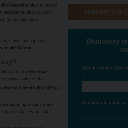
ního kávového oleje
z kávové
vým složením bude po získání
AKTUALITY O EMIS
žití (do té doby bude
Dluhopisy js
rábět, už Emitent úspěšně
v nejbližší době
.
ma
pisy?
Zadejte částku, ktero
vém oboru v celé Evropě.
*
ří polovinu jeho tržeb.
eziročně (oproti lednu 2022) o
Své finance byste za 
Hornbach, na Alza.cz nebo
tšinu produkce vyrábí jako