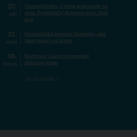
20
SeznamZprávy: Z terna bude koule na
noze. Protiinflační dluhopisy brzy ztratí
září
lesk
31
Hospodářská komora: Dluhopisy jako
zdroj financí na rozvoj
srpna
08
Rozhovor: Zájem o korporátní
dluhopisy roste
března
Archiv článků