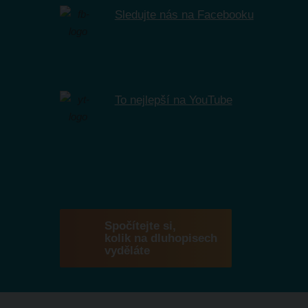
Sledujte nás na Facebooku
To nejlepší na YouTube
Spočítejte si,
kolik na dluhopisech
vyděláte