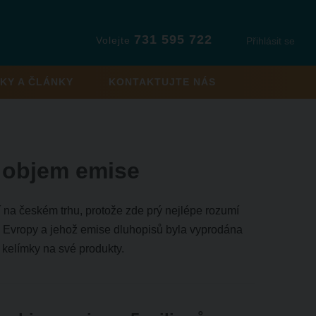
731 595 722
Volejte
Přihlásit se
KY A ČLÁNKY
KONTAKTUJTE NÁS
 objem emise
í na českém trhu, protože zde prý nejlépe rozumí
h Evropy a jehož emise dluhopisů byla vyprodána
 kelímky na své produkty.