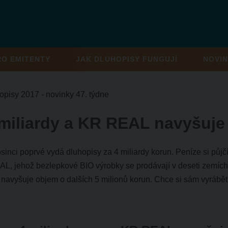
RO EMITENTY
JAK DLUHOPISY FUNGUJÍ
NOVIN
opisy 2017 - novinky 47. týdne
 miliardy a KR REAL navyšuje
sinci poprvé vydá dluhopisy za 4 miliardy korun. Peníze si půjč
AL, jehož bezlepkové BIO výrobky se prodávají v deseti zemíc
navyšuje objem o dalších 5 milionů korun. Chce si sám vyrábět