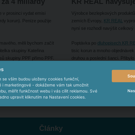
za 4 miliardy
KR REAL navyšuje
 v prosinci vydat emisi
Výrobce bezlepkových produktů 
rdy korun). Peníze použije
zemích Evropy,
KR REAL
vypro
nyní se rozhodl navýšit celkový
ímavého, měli bychom začít
Poptávka po
dluhopisech KR R
itelka skupiny Kateřina
tisíc korun a mnoho objednávek 
pisů skupiny PPF přímo PPF.
druhou a poslední šanci. Přibylo 
 Například Cetin či Home Credit
mlýn už jsou na cestě do Česka 
es
 (36 miliard korun).
prostory a zakoupit stroj na výr
Sou
m se vším budou uloženy cookies funkční,
ké i marketingové - dokážeme vám tak umožnit
Dluhopisy můžete objednat zde
Nas
bu, měřit funkčnost webu i vás cílit reklamou. Své
dno upravit kliknutím na Nastavení cookies.
Články