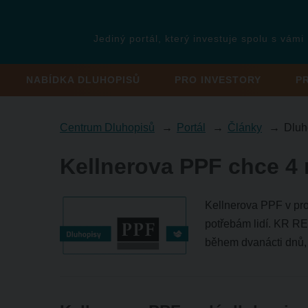
Jediný portál, který investuje spolu s vámi
NABÍDKA DLUHOPISŮ
PRO INVESTORY
P
Centrum Dluhopisů
Portál
Články
Dluh
Kellnerova PPF chce 4
Kellnerova PPF v pro
potřebám lidí. KR RE
během dvanácti dnů, 