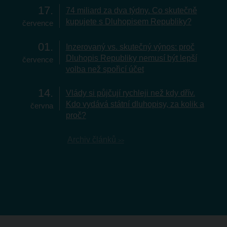
17
74 miliard za dva týdny. Co skutečně
kupujete s Dluhopisem Republiky?
července
01
Inzerovaný vs. skutečný výnos: proč
Dluhopis Republiky nemusí být lepší
července
volba než spořicí účet
14
Vlády si půjčují rychleji než kdy dřív.
Kdo vydává státní dluhopisy, za kolik a
června
proč?
Archiv článků