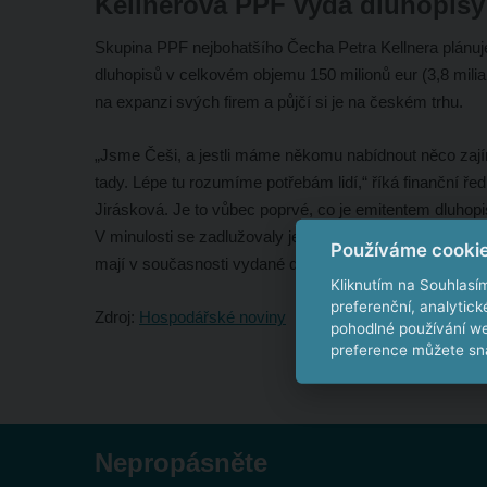
Kellnerova PPF vydá dluhopisy 
Skupina PPF nejbohatšího Čecha Petra Kellnera plánuje
dluhopisů v celkovém objemu 150 milionů eur (3,8 milia
na expanzi svých firem a půjčí si je na českém trhu.
„Jsme Češi, a jestli máme někomu nabídnout něco zaj
tady. Lépe tu rozumíme potřebám lidí,“ říká finanční řed
Jirásková. Je to vůbec poprvé, co je emitentem dluho
V minulosti se zadlužovaly jen její dceřiné společnosti.
Používáme cooki
mají v současnosti vydané dluhopisy za 1,4 miliardy eur
Kliknutím na Souhlasí
preferenční, analytic
Zdroj:
Hospodářské noviny
pohodlné používání we
preference můžete sna
Nepropásněte