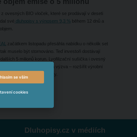
 objem emise o 5 milionů
z ovesných BIO vloček, které se prodávají v deseti
dal své
dluhopisy s výnosem 9,3 %
během 12 dnů a
 objem.
EAL
začátkem listopadu přesáhla nabídku o několik set
tak muselo být stornováno. Teď investoři dostávají
dalších 5 milionů korun. Lyofilizační sušička i ovesný
a před KR REAL stojí nová výzva – rozšířit výrobní
obu kelímků pro své produkty.
hlasím se vším
tavení cookies
Dluhopisy.cz v médiích