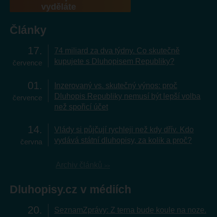
vyděláte
Články
17
74 miliard za dva týdny. Co skutečně
kupujete s Dluhopisem Republiky?
července
01
Inzerovaný vs. skutečný výnos: proč
Dluhopis Republiky nemusí být lepší volba
července
než spořicí účet
14
Vlády si půjčují rychleji než kdy dřív. Kdo
vydává státní dluhopisy, za kolik a proč?
června
Archiv článků
Dluhopisy.cz v médiích
20
SeznamZprávy: Z terna bude koule na noze.