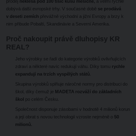
prodej
neklesá pod 100 tisíc kusů měsíčně,
a velmi rychle
dobývá další evropské trhy. V současné době
se prodává
v deseti zemích
převážně východní a jižní Evropy a brzy k
nim přibude Pobaltí, Skandinávie a Severní Amerika.
Proč nakoupit právě dluhopisy KR
REAL?
Jeho výrobky se řadí do kategorie výrobků ovlivňujících
zdraví a některé navíc redukují váhu. Díky tomu
rychle
expandují na trzích vyspělých států
.
Skupina výrobků splňuje náročné normy pro distribuci do
škol, díky čemuž je
MADETA rozváží do základních
škol
po celém Česku.
Společnost disponuje zásobami v hodnotě 4 milionů korun
a její obrat s novou technologií vzroste nejméně o
50
milionů.