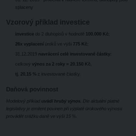
splaceny
Vzorový příklad investice
investice
do 2 dluhopisů v hodnotě
100.000 Kč
;
26x vyplacení
úroků ve výši
775 Kč
;
31.12.2019
navrácení celé investované částky
;
celkový
výnos za 2 roky = 20.150 Kč
,
tj. 20,15 %
z investované částky.
Daňová povinnost
Modelový příklad
uvádí hrubý výnos
. Dle aktuální platné
legislativy je emitent povinen při výplatě úrokového výnosu
provádět srážku daně ve výši 15 %.