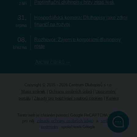
Protiinflační dluhopisy brzy ztratí lesk
září
31
Hospodářská komora: Dluhopisy jako zdroj
financí na rozvoj
srpna
08
Rozhovor: Zájem o korporátní dluhopisy
roste
března
Archiv článků
Copyright © 2015 - 2026 Centrum Dluhopisů s.r.o.
Mapa stránek
|
Ochrana osobních údajů
|
Upozornění
portálu
|
Zásady pro používání souborů cookies
|
Kariéra
Tento web je chráněn pomocí Google ReCAPTCHA a platí
pro něj
zásady ochrany osobních údajů
a
smluvní
podmínky
společnosti Google.