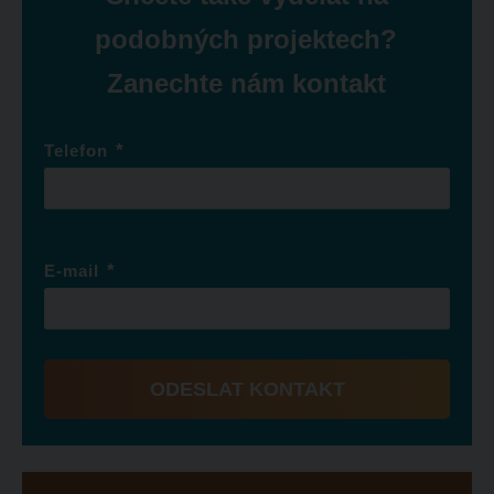
podobných projektech?
Zanechte nám kontakt
*
Telefon
*
E-mail
ODESLAT KONTAKT
Formulář
se
nepodařilo