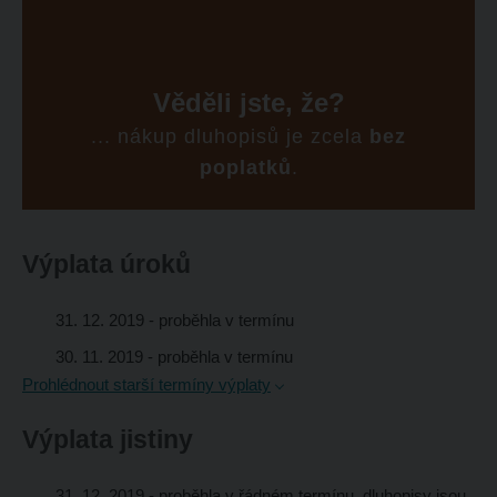
odeslat.
Věděli jste, že?
... nákup dluhopisů je zcela
bez
poplatků
.
Výplata úroků
31. 12. 2019
- proběhla v termínu
30. 11. 2019
- proběhla v termínu
Prohlédnout starší termíny výplaty
Výplata jistiny
31. 12. 2019
- proběhla v řádném termínu, dluhopisy jsou