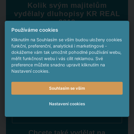
Kolik svým majitelům
vydělaly dluhopisy KR REAL
2019
Používáme cookies
*
Zadejte částku, kterou chcete zhodnotit
Kliknutím na Souhlasím se vším budou uloženy cookies
funkční, preferenční, analytické i marketingové -
dokážeme vám tak umožnit pohodlné používání webu,
měřit funkčnost webu i vás cílit reklamou. Své
Roční úrok
preference můžete snadno upravit kliknutím na
Nastavení cookies.
Své finance byste za 4 roky zhodnotili o
Souhlasím se vším
Nastavení cookies
To je o
Chcete také vydělat na