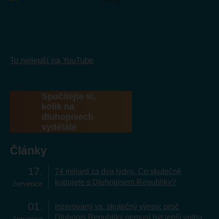
To nejlepší na YouTube
Spočítejte si,
kolik na
dluhopisech
vyděláte
Články
17
74 miliard za dva týdny. Co skutečně
kupujete s Dluhopisem Republiky?
července
01
Inzerovaný vs. skutečný výnos: proč
Dluhopis Republiky nemusí být lepší volba
července