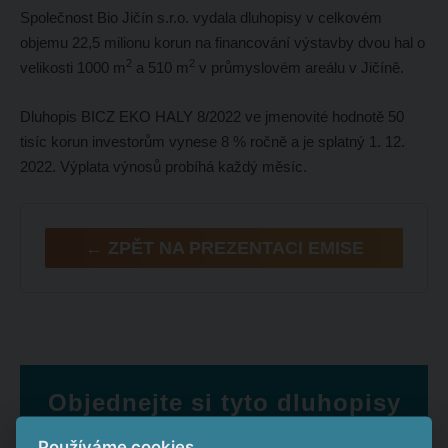
Společnost Bio Jičín s.r.o. vydala dluhopisy v celkovém
objemu 22,5 milionu korun na financování výstavby dvou hal o
2
2
velikosti 1000 m
a 510 m
v průmyslovém areálu v Jičíně.
Dluhopis BICZ EKO HALY 8/2022 ve jmenovité hodnotě 50
tisíc korun investorům vynese 8 % ročně a je splatný 1. 12.
2022. Výplata výnosů probíhá každý měsíc.
← ZPĚT NA PREZENTACI EMISE
Objednejte si tyto dluhopisy
Používáme cookies