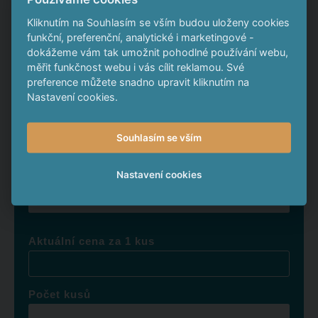
*
Jméno a příjmení
Kliknutím na Souhlasím se vším budou uloženy cookies
funkční, preferenční, analytické i marketingové -
dokážeme vám tak umožnit pohodlné používání webu,
*
Telefon
měřit funkčnost webu i vás cílit reklamou. Své
preference můžete snadno upravit kliknutím na
Nastavení cookies.
*
E-mail
Souhlasím se vším
Nastavení cookies
Město
Aktuální cena za 1 kus
Počet kusů