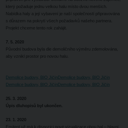
který požaduje jednu velkou halu místo dvou menších.
Nabídka haly a její vybavení je naší společností připravována
s důrazem na pokrytí všech požadavků našeho partnera.
Projekt chceme tento rok zahájit.
7. 5. 2020
Původní budova byla dle demoličního výměru zdemolována,
aby vznikl prostor pro novou halu.
Demolice budovy, BIO Jičín
Demolice budovy, BIO Jičín
Demolice budovy, BIO Jičín
Demolice budovy, BIO Jičín
25. 3. 2020
Úpis dluhopisů byl ukončen.
23. 1. 2020
Emitent už má k dispozici nové vizualizace obou hal – hlavní