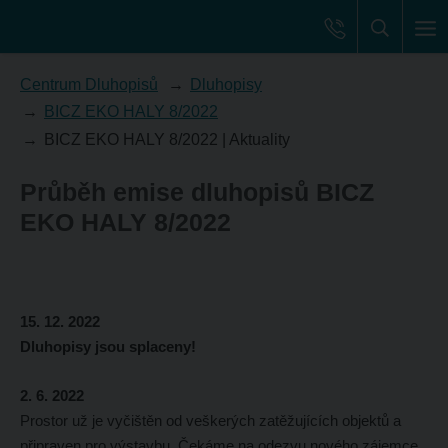
Centrum Dluhopisů
Dluhopisy
BICZ EKO HALY 8/2022
BICZ EKO HALY 8/2022 | Aktuality
Průběh emise dluhopisů BICZ
EKO HALY 8/2022
15. 12. 2022
Dluhopisy jsou splaceny!
2. 6. 2022
Prostor už je vyčištěn od veškerých zatěžujících objektů a
připraven pro výstavbu. Čekáme na odezvu nového zájemce,