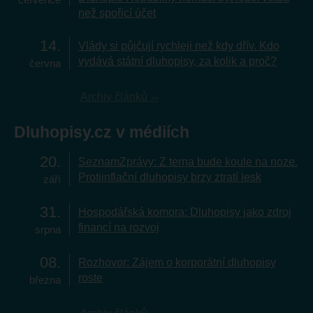
než spořicí účet
14
Vlády si půjčují rychleji než kdy dřív. Kdo
vydává státní dluhopisy, za kolik a proč?
června
Archiv článků
Dluhopisy.cz v médiích
20
SeznamZprávy: Z terna bude koule na noze.
Protiinflační dluhopisy brzy ztratí lesk
září
31
Hospodářská komora: Dluhopisy jako zdroj
financí na rozvoj
srpna
08
Rozhovor: Zájem o korporátní dluhopisy
roste
března