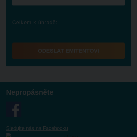
Celkem k úhradě:
ODESLAT EMITENTOVI
Formulář
se
nepodařilo
odeslat.
Nepropásněte
Sledujte nás na Facebooku