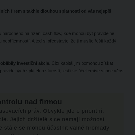
ních firem s takhle dlouhou splatností od vás nejspíš
u náročného na řízení cash flow, kde mohou být pravidelné
nepříjemností. A teď si představte, že ji musíte řešit každý
oblíbily investiční akcie
. Cizí kapitál jim pomohou získat
pravidelných splátek a starostí, jestli se účel emise stihne včas
ontrolu nad firmou
sovacích práv. Obvykle jde o prioritní,
cie. Jejich držitelé sice nemají možnost
le stále se mohou účastnit valné hromady