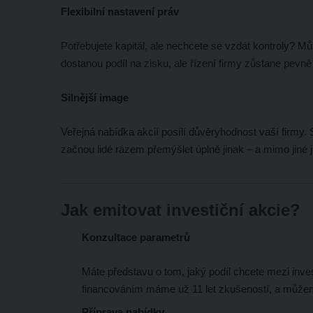
Flexibilní nastavení práv
Potřebujete kapitál, ale nechcete se vzdát kontroly? Mů
dostanou podíl na zisku, ale řízení firmy zůstane pevně
Silnější image
Veřejná nabídka akcií posílí důvěryhodnost vaší firmy. Sta
začnou lidé rázem přemýšlet úplně jinak – a mimo jiné jí 
Jak emitovat investiční akcie?
Konzultace parametrů
Máte představu o tom, jaký podíl chcete mezi inv
financováním máme už 11 let zkušeností, a můžem
Příprava nabídky