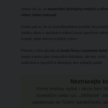
Jedna věc je, že
korporátní dluhopisy malých a střed
vůbec nikdo nekoupí
.
Druhá pak to, že se pravděpodobně pouštíte do projekt
splátky dluhu v desítkách milionů korun poměrně velkou 
kvartál, nebo dokonce každý měsíc.
Přesně z toho důvodu
si české firmy v poslední době 
stejně snadno jako korporátní dluhopisy, ale bez úroků, 
realizovat a zpeněžit a dluhopisy bez průtahů splatit.
Neztrácejte k
Firmy mohou vydat i akcie bez hla
investiční nebo tzv. „béčkové“ ak
zasahovat do řízení společnosti, a