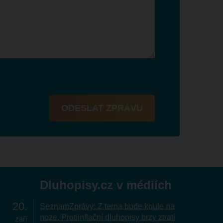
ODESLAT ZPRÁVU
Dluhopisy.cz v médiích
20
SeznamZprávy: Z terna bude koule na
noze. Protiinflační dluhopisy brzy ztratí
září