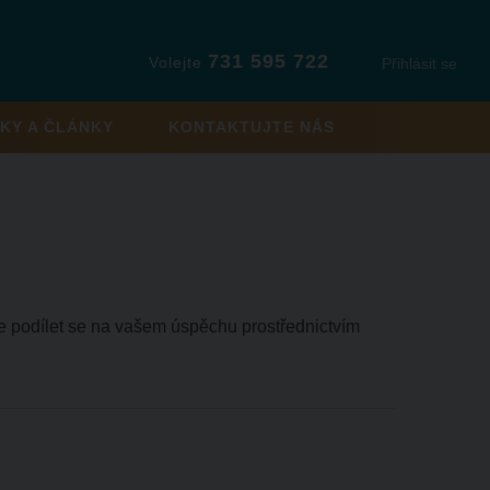
731 595 722
Volejte
Přihlásit se
KY A ČLÁNKY
KONTAKTUJTE NÁS
e je podílet se na vašem úspěchu prostřednictvím