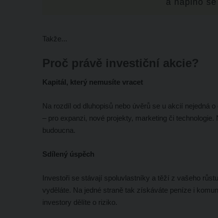
a naplno se
Takže...
Proč právě investiční akcie?
Kapitál, který nemusíte vracet
Na rozdíl od dluhopisů nebo úvěrů se u akcií nejedná o 
– pro expanzi, nové projekty, marketing či technologie.
budoucna.
Sdílený úspěch
Investoři se stávají spoluvlastníky a těží z vašeho růstu.
vyděláte. Na jedné straně tak získáváte peníze i komun
investory dělíte o riziko.