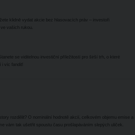
žete klidně vydat akcie bez hlasovacích práv – investoři
 ve vašich rukou.
nete se viditelnou investiční příležitostí pro širší trh, o které
i víc fandit!
estory rozdělit? O nominální hodnotě akcií, celkovém objemu emise
e vám tak ušetřit spoustu času prošlapáváním slepých uliček.