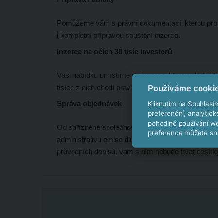
Pomůžeme vám s právní dokumentací, kterou pro n
i kompletní přípravou spuštění inzerce.
Inzerce na očích 38 tisíc investorů
Vaši nabídku umístíme do inzerce, kterou sledují ti
tisíce z nich chodí pravidelný newsletter.
Používáme cooki
Správa objednávek
Kliknutím na Souhlasí
preferenční, analytic
pohodlné používání we
Od spřízněné společnosti Servis pro emitenty s.r.
preference můžete sna
administrativu emise dluhopisů a akcií na trhu
neex
průvodních dopisů, vám s ním nebude trvat desítky