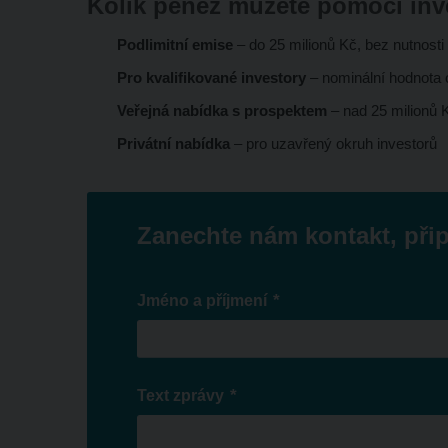
Kolik peněz můžete pomocí inve
Podlimitní emise
– do 25 milionů Kč, bez nutnost
Pro kvalifikované investory
– nominální hodnota 
Veřejná nabídka s prospektem
– nad 25 milionů K
Privátní nabídka
– pro uzavřený okruh investorů
Zanechte nám kontakt, přip
*
Jméno a příjmení
*
Text zprávy