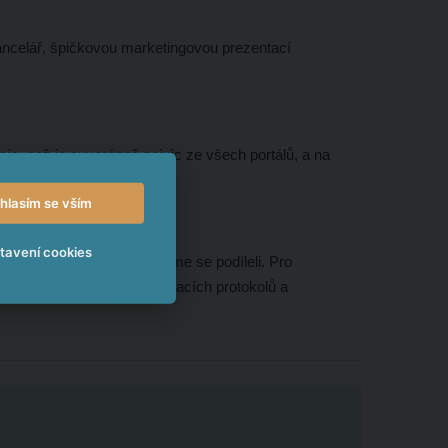
ncelář, špičkovou marketingovou prezentací
isíc, což je suverénně nejvíc ze všech portálů, a na
hlasím se vším
tavení cookies
 několikaletém vývoji, jsme se podíleli. Pro
dokumentace, včetně předávacích protokolů a