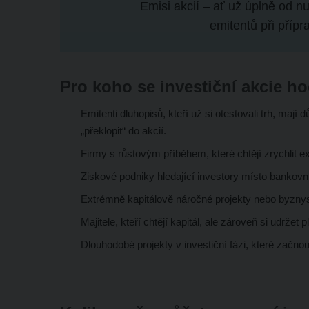
Emisi akcií – ať už úplně od nu
emitentů při příp
Pro koho se investiční akcie h
Emitenti dluhopisů, kteří už si otestovali trh, maj
„překlopit“ do akcií.
Firmy s růstovým příběhem, které chtějí zrychlit e
Ziskové podniky hledající investory místo bankovn
Extrémně kapitálově náročné projekty nebo byznys
Majitele, kteří chtějí kapitál, ale zároveň si udržet 
Dlouhodobé projekty v investiční fázi, které začnou