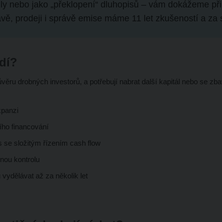
ly nebo jako „překlopení“ dluhopisů – vám dokážeme připr
ravě, prodeji i správě emise máme 11 let zkušeností a za
odí?
í důvěru drobných investorů, a potřebují nabrat další kapitál nebo se 
xpanzi
ího financování
 se složitým řízením cash flow
plnou kontrolu
 vydělávat až za několik let