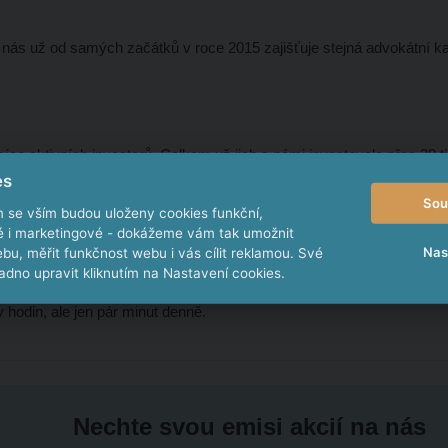
ás už od samých začátků v roce 2015 zajišťuje stejná advokátní ka
síce aktivních investorů. Celkem už jich s námi investovalo přes 38 t
es
Sou
m se vším budou uloženy cookies funkční,
ké i marketingové - dokážeme vám tak umožnit
Nas
bu, měřit funkčnost webu i vás cílit reklamou. Své
o. si můžete výhodně pronajmout specializovaný CRM systém, na jehož
dno upravit kliknutím na Nastavení cookies.
istuje lepší řešení.
Vyhotovení a tisk akcií nebo příprava smluvní 
 hodin, ale jen pár minut denně.
Nechte svou emisi akcií na nás