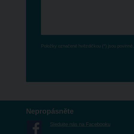
Položky označené hvězdičkou (*) jsou povinné.
Formulář
se
nepodařilo
odeslat.
Nepropásněte
Sledujte nás na Facebooku