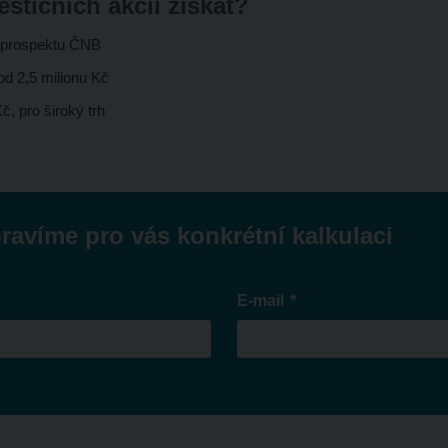
stičních akcií získat?
i prospektu ČNB
od 2,5 milionu Kč
č, pro široký trh
ravíme pro vás konkrétní kalkulaci
*
E-mail