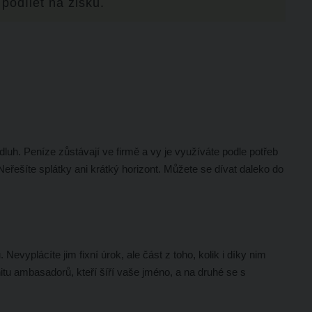
 podílet na zisku.
dluh. Peníze zůstávají ve firmě a vy je využíváte podle potřeb
 Neřešíte splátky ani krátký horizont. Můžete se dívat daleko do
 Nevyplácíte jim fixní úrok, ale část z toho, kolik i díky nim
itu ambasadorů, kteří šíří vaše jméno, a na druhé se s