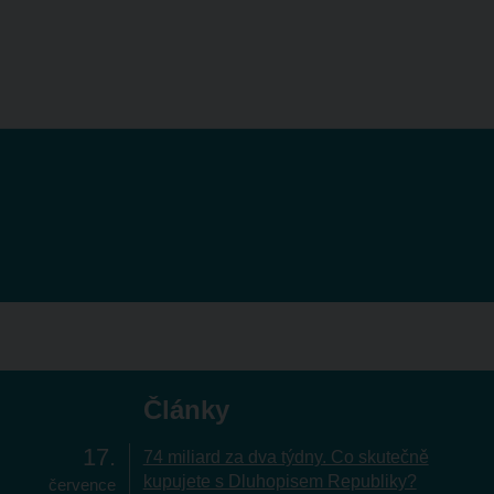
Články
17
74 miliard za dva týdny. Co skutečně
kupujete s Dluhopisem Republiky?
července