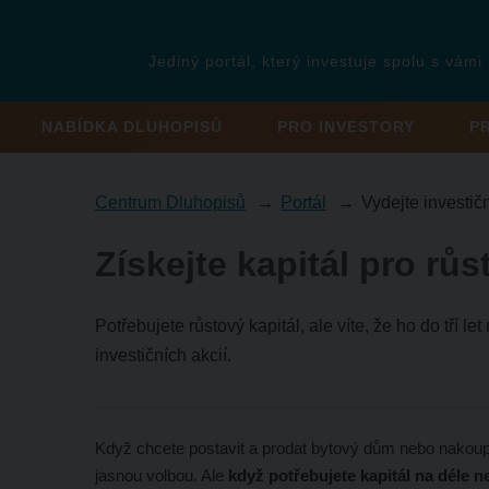
Jediný portál, který investuje spolu s vámi
NABÍDKA DLUHOPISŮ
PRO INVESTORY
P
Centrum Dluhopisů
Portál
Vydejte investič
Získejte kapitál pro růs
Potřebujete růstový kapitál, ale víte, že ho do tří 
investičních akcií.
Když chcete postavit a prodat bytový dům nebo nakoupi
jasnou volbou. Ale
když potřebujete kapitál na déle ne