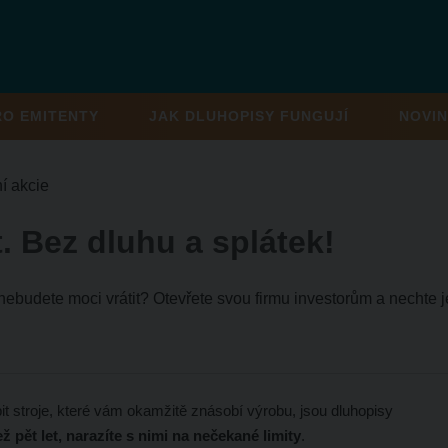
RO EMITENTY
JAK DLUHOPISY FUNGUJÍ
NOVIN
ní akcie
t. Bez dluhu a splátek!
let nebudete moci vrátit? Otevřete svou firmu investorům a necht
t stroje, které vám okamžitě znásobí výrobu, jsou dluhopisy
ž pět let, narazíte s nimi na nečekané limity
.