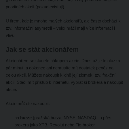
prioritních akcií (pokud existují).
U firem, kde je mnoho malých akcionářů, ale často dochází k
tzv. informační asymetrii – velcí hráči mají více informací i
vlivu.
Jak se stát akcionářem
Akcionářem se stanete nákupem akcie. Dnes už je to otázka
pár minut, a dokonce ani nemusíte mít dostatek peněz na
celou akcii. Můžete nakoupit klidně její zlomek, tzv. frakční
akcii. Stačí mít přístup k internetu, vybrat si brokera a nakoupit
akcie.
Akcie můžete nakoupit:
na
burze
(pražská burza, NYSE, NASDAQ…) přes
brokera jako XTB, Revolut nebo Fio-broker