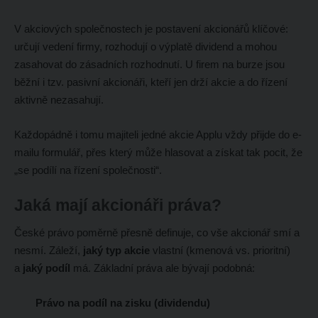
V akciových společnostech je postavení akcionářů klíčové:
určují vedení firmy, rozhodují o výplatě dividend a mohou
zasahovat do zásadních rozhodnutí. U firem na burze jsou
běžní i tzv. pasivní akcionáři, kteří jen drží akcie a do řízení
aktivně nezasahují.
Každopádně i tomu majiteli jedné akcie Applu vždy přijde do e-
mailu formulář, přes který může hlasovat a získat tak pocit, že
„se podílí na řízení společnosti“.
Jaká mají akcionáři práva?
České právo poměrně přesně definuje, co vše akcionář smí a
nesmí. Záleží,
jaký typ akcie
vlastní (kmenová vs. prioritní)
a
jaký podíl
má. Základní práva ale bývají podobná:
Právo na podíl na zisku (dividendu)