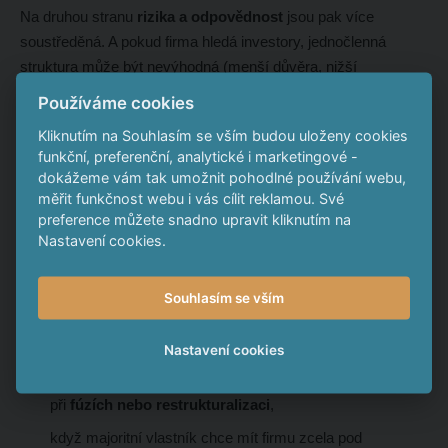
Na druhou stranu
rizika a odpovědnost
jsou pak více
soustředěná. A pokud firma hledá investory, jednočlenná
struktura může být nevýhodná (menší důvěra, nižší
transparentnost).
Používáme cookies
Kliknutím na Souhlasím se vším budou uloženy cookies
Efekt vytěsnění akcionáře („squeeze
funkční, preferenční, analytické i marketingové -
out“)
dokážeme vám tak umožnit pohodlné používání webu,
měřit funkčnost webu i vás cílit reklamou. Své
Squeeze out je právní mechanismus, který
preference můžete snadno upravit kliknutím na
umožňuje
většinovému akcionáři (s více než 90 % podílem)
Nastavení cookies.
vytlačit z firmy menšinové akcionáře – a odkoupit jejich akcie
za „přiměřenou“ cenu (musí být obhajitelná znaleckým
Souhlasím se vším
posudkem a schválená valnou hromadou).
Nastavení cookies
Squeeze out se používá například:
při
fúzích nebo restrukturalizaci
,
když majoritní vlastník chce mít firmu zcela pod