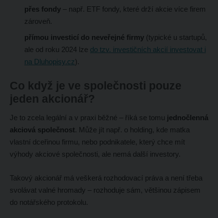
přes fondy
– např. ETF fondy, které drží akcie více firem
zároveň.
přímou investicí do neveřejné firmy
(typické u startupů,
ale od roku 2024 lze
do tzv. investičních akcií investovat i
na Dluhopisy.cz
).
Co když je ve společnosti pouze
jeden akcionář?
Je to zcela legální a v praxi běžné – říká se tomu
jednočlenná
akciová společnost
. Může jít např. o holding, kde matka
vlastní dceřinou firmu, nebo podnikatele, který chce mít
výhody akciové společnosti, ale nemá další investory.
Takový akcionář má veškerá rozhodovací práva a není třeba
svolávat valné hromady – rozhoduje sám, většinou zápisem
do notářského protokolu.