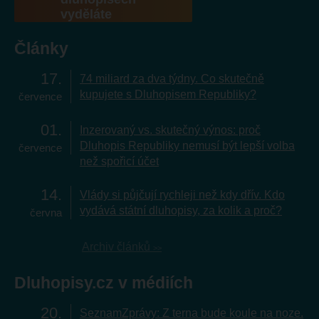
vyděláte
Články
17
74 miliard za dva týdny. Co skutečně
kupujete s Dluhopisem Republiky?
července
01
Inzerovaný vs. skutečný výnos: proč
Dluhopis Republiky nemusí být lepší volba
července
než spořicí účet
14
Vlády si půjčují rychleji než kdy dřív. Kdo
vydává státní dluhopisy, za kolik a proč?
června
Archiv článků
Dluhopisy.cz v médiích
20
SeznamZprávy: Z terna bude koule na noze.