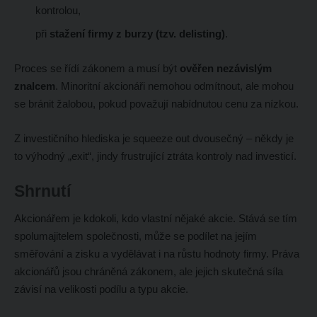
kontrolou,
při
stažení firmy z burzy (tzv. delisting)
.
Proces se řídí zákonem a musí být
ověřen nezávislým
znalcem
. Minoritní akcionáři nemohou odmítnout, ale mohou
se bránit žalobou, pokud považují nabídnutou cenu za nízkou.
Z investičního hlediska je squeeze out dvousečný – někdy je
to výhodný „exit“, jindy frustrující ztráta kontroly nad investicí.
Shrnutí
Akcionářem je kdokoli, kdo vlastní nějaké akcie. Stává se tím
spolumajitelem společnosti, může se podílet na jejím
směřování a zisku a vydělávat i na růstu hodnoty firmy. Práva
akcionářů jsou chráněná zákonem, ale jejich skutečná síla
závisí na velikosti podílu a typu akcie.