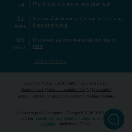
Protiinflační dluhopisy brzy ztratí lesk
září
31
Hospodářská komora: Dluhopisy jako zdroj
financí na rozvoj
srpna
08
Rozhovor: Zájem o korporátní dluhopisy
roste
března
Archiv článků
Copyright © 2015 - 2026 Centrum Dluhopisů s.r.o.
Mapa stránek
|
Ochrana osobních údajů
|
Upozornění
portálu
|
Zásady pro používání souborů cookies
|
Kariéra
Tento web je chráněn pomocí Google ReCAPTCHA a platí
pro něj
zásady ochrany osobních údajů
a
smluvní
podmínky
společnosti Google.