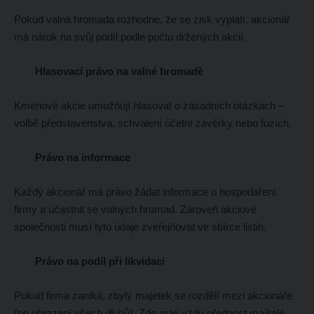
Pokud valná hromada rozhodne, že se zisk vyplatí, akcionář
má nárok na svůj podíl podle počtu držených akcií.
Hlasovací právo na valné hromadě
Kmenové akcie umožňují hlasovat o zásadních otázkách –
volbě představenstva, schválení účetní závěrky nebo fúzích.
Právo na informace
Každý akcionář má právo žádat informace o hospodaření
firmy a účastnit se valných hromad. Zároveň akciové
společnosti musí tyto údaje zveřejňovat ve sbírce listin.
Právo na podíl při likvidaci
Pokud firma zaniká, zbylý majetek se rozdělí mezi akcionáře
(po uhrazení všech dluhů). Zde mají vždy přednost majitelé