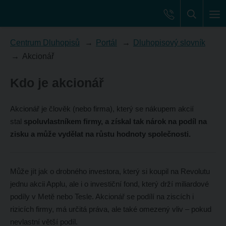
Centrum Dluhopisů
Portál
Dluhopisový slovník
Akcionář
Kdo je akcionář
Akcionář je člověk (nebo firma), který se nákupem akcií
stal
spoluvlastníkem firmy, a získal tak nárok na podíl na
zisku a může vydělat na růstu hodnoty společnosti.
Může jít jak o drobného investora, který si koupil na Revolutu
jednu akcii Applu, ale i o investiční fond, který drží miliardové
podíly v Metě nebo Tesle. Akcionář se podílí na ziscích i
rizicích firmy, má určitá práva, ale také omezený vliv – pokud
nevlastní větší podíl.