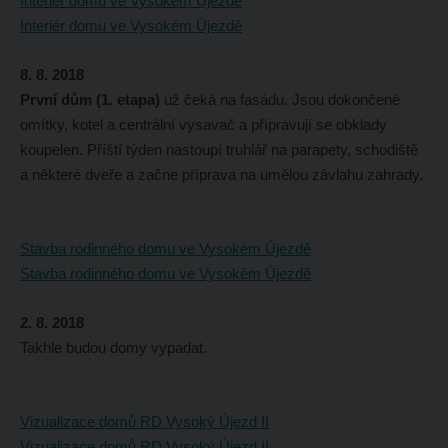
Interiér domu ve Vysokém Újezdě
Interiér domu ve Vysokém Újezdě
8. 8. 2018
První dům (1. etapa)
už čeká na fasádu. Jsou dokončené
omítky, kotel a centrální vysavač a přípravují se obklady
koupelen. Příští týden nastoupí truhlář na parapety, schodiště
a některé dveře a začne příprava na umělou závlahu zahrady.
Stavba rodinného domu ve Vysokém Újezdě
Stavba rodinného domu ve Vysokém Újezdě
2. 8. 2018
Takhle budou domy vypadat.
Vizualizace domů RD Vysoký Újezd II
Vizualizace domů RD Vysoký Újezd II