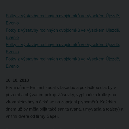
Fotky z výstavby rodinných dvojdomků ve Vysokém Újezdě,
Evenio
Fotky z výstavby rodinných dvojdomků ve Vysokém Újezdě,
Evenio
Fotky z výstavby rodinných dvojdomků ve Vysokém Újezdě,
Evenio
Fotky z výstavby rodinných dvojdomků ve Vysokém Újezdě,
Evenio
16. 10. 2018
První dům – Emitent začal s fasádou a pokládkou dlažby v
přízemí a obývacím pokoji. Zásuvky, vypínače a kotle jsou
zkompletovány a čeká se na zapojení plynoměrů. Každým
dnem už by měla přijít také sanita (vana, umyvadla a toalety) a
vnitřní dveře od firmy Sapeli.