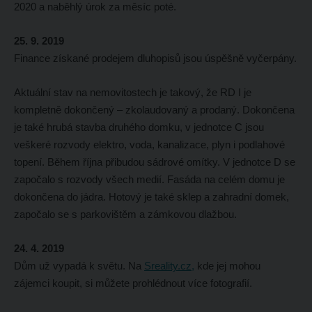
2020 a naběhlý úrok za měsíc poté.
25. 9. 2019
Finance získané prodejem dluhopisů jsou úspěšně vyčerpány.
Aktuální stav na nemovitostech je takový, že RD I je
kompletně dokončený – zkolaudovaný a prodaný. Dokončena
je také hrubá stavba druhého domku, v jednotce C jsou
veškeré rozvody elektro, voda, kanalizace, plyn i podlahové
topení. Během října přibudou sádrové omítky. V jednotce D se
započalo s rozvody všech medií. Fasáda na celém domu je
dokončena do jádra. Hotový je také sklep a zahradní domek,
započalo se s parkovištěm a zámkovou dlažbou.
24. 4. 2019
Dům už vypadá k světu. Na
Sreality.cz,
kde jej mohou
zájemci koupit, si můžete prohlédnout více fotografií.