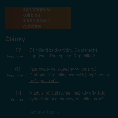
Spočítejte si,
kolik na
dluhopisech
vyděláte
Články
17
74 miliard za dva týdny. Co skutečně
kupujete s Dluhopisem Republiky?
července
01
Inzerovaný vs. skutečný výnos: proč
Dluhopis Republiky nemusí být lepší volba
července
než spořicí účet
14
Vlády si půjčují rychleji než kdy dřív. Kdo
vydává státní dluhopisy, za kolik a proč?
června
Archiv článků