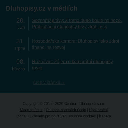
Dluhopisy.cz v médiích
20
SeznamZprávy: Z terna bude koule na noze.
Protiinflační dluhopisy brzy ztratí lesk
září
31
Hospodářská komora: Dluhopisy jako zdroj
financí na rozvoj
srpna
08
Rozhovor: Zájem o korporátní dluhopisy
roste
března
Archiv článků
Copyright © 2015 - 2026 Centrum Dluhopisů s.r.o.
Mapa stránek
|
Ochrana osobních údajů
|
Upozornění
portálu
|
Zásady pro používání souborů cookies
|
Kariéra