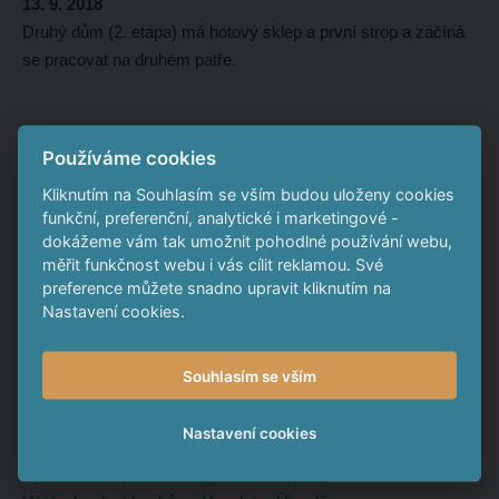
13. 9. 2018
Druhý dům (2. etapa) má hotový sklep a první strop a začíná
se pracovat na druhém patře.
Výstavba dvojdomků ve Vysokém Újezdě
Používáme cookies
Výstavba dvojdomků ve Vysokém Újezdě
Kliknutím na Souhlasím se vším budou uloženy cookies
funkční, preferenční, analytické i marketingové -
12. 9. 2018
dokážeme vám tak umožnit pohodlné používání webu,
První dům (1. etapa) je připraven na pokládku dlažeb a podlah
měřit funkčnost webu i vás cílit reklamou. Své
do pokojů. Koupelna je téměř hotová. Elektroinstalace
preference můžete snadno upravit kliknutím na
dokončená, kotle a centrální vysavače zapojené. Parapety
Nastavení cookies.
osazené a bazén čeká už jen oblévání betonem. Vše jde podle
plánu a brzy bude kompletně dokončena terasa.
Souhlasím se vším
Nastavení cookies
Výstavba dvojdomků ve Vysokém Újezdě
Výstavba dvojdomků ve Vysokém Újezdě