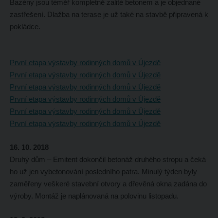
Bazény jsou téměř kompletně zalité betonem a je objednané
zastřešení. Dlažba na terase je už také na stavbě připravená k
pokládce.
První etapa výstavby rodinných domů v Újezdě
První etapa výstavby rodinných domů v Újezdě
První etapa výstavby rodinných domů v Újezdě
První etapa výstavby rodinných domů v Újezdě
První etapa výstavby rodinných domů v Újezdě
První etapa výstavby rodinných domů v Újezdě
16. 10. 2018
Druhý dům – Emitent dokončil betonáž druhého stropu a čeká
ho už jen vybetonování posledního patra. Minulý týden byly
zaměřeny veškeré stavební otvory a dřevěná okna zadána do
výroby. Montáž je naplánovaná na polovinu listopadu.