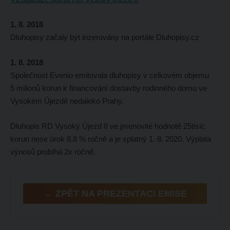
1. 8. 2018
Dluhopisy začaly být inzerovány na portále Dluhopisy.cz
1. 8. 2018
Společnost Evenio emitovala dluhopisy v celkovém objemu
5 milionů korun k financování dostavby rodinného domu
ve
Vysokém Újezdě nedaleko Prahy.
Dluhopis RD Vysoký Újezd II ve jmenovité hodnotě 25tisíc
korun nese úrok 8.8 % ročně a je splatný 1. 8. 2020. Výplata
výnosů probíhá 2x ročně.
← ZPĚT NA PREZENTACI EMISE