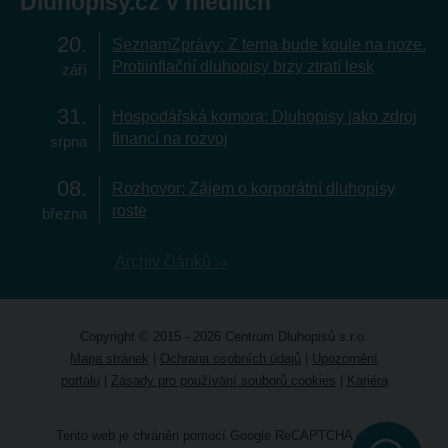
Dluhopisy.cz v médiích
20
SeznamZprávy: Z terna bude koule na noze.
Protiinflační dluhopisy brzy ztratí lesk
září
31
Hospodářská komora: Dluhopisy jako zdroj
financí na rozvoj
srpna
08
Rozhovor: Zájem o korporátní dluhopisy
roste
března
Archiv článků
Copyright © 2015 - 2026 Centrum Dluhopisů s.r.o.
Mapa stránek
|
Ochrana osobních údajů
|
Upozornění
portálu
|
Zásady pro používání souborů cookies
|
Kariéra
Tento web je chráněn pomocí Google ReCAPTCHA a platí