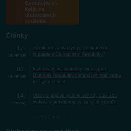
Spočítejte si,
kolik na
dluhopisech
vyděláte
Články
17
74 miliard za dva týdny. Co skutečně
kupujete s Dluhopisem Republiky?
července
01
Inzerovaný vs. skutečný výnos: proč
Dluhopis Republiky nemusí být lepší volba
července
než spořicí účet
14
Vlády si půjčují rychleji než kdy dřív. Kdo
vydává státní dluhopisy, za kolik a proč?
června
Archiv článků