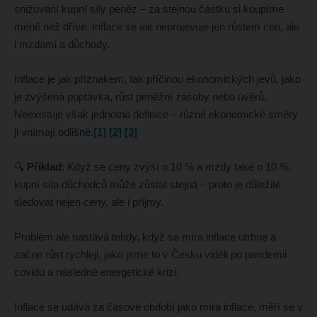
snižování kupní síly peněz – za stejnou částku si koupíme
méně než dříve. Inflace se ale neprojevuje jen růstem cen, ale
i mzdami a důchody.
Inflace je jak příznakem, tak příčinou ekonomických jevů, jako
je zvýšená poptávka, růst peněžní zásoby nebo úvěrů.
Neexistuje však jednotná definice – různé ekonomické směry
ji vnímají odlišně.
[1]
[2]
[3]
🔍
Příklad
: Když se ceny zvýší o 10 % a mzdy také o 10 %,
kupní síla důchodců může zůstat stejná – proto je důležité
sledovat nejen ceny, ale i příjmy.
Problém ale nastává tehdy, když se míra inflace utrhne a
začne růst rychleji, jako jsme to v Česku viděli po pandemii
covidu a následné energetické krizi.
Inflace se udává za časové období jako míra inflace, měří se v