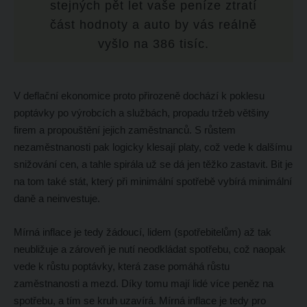
stejných pět let vaše peníze ztratí
část hodnoty a auto by vás reálně
vyšlo na 386 tisíc.
V deflační ekonomice proto přirozeně dochází k poklesu
poptávky po výrobcích a službách, propadu tržeb většiny
firem a propouštění jejich zaměstnanců. S růstem
nezaměstnanosti pak logicky klesají platy, což vede k dalšímu
snižování cen, a tahle spirála už se dá jen těžko zastavit. Bit je
na tom také stát, který při minimální spotřebě vybírá minimální
daně a neinvestuje.
Mírná inflace je tedy žádoucí, lidem (spotřebitelům) až tak
neubližuje a zároveň je nutí neodkládat spotřebu, což naopak
vede k růstu poptávky, která zase pomáhá růstu
zaměstnanosti a mezd. Díky tomu mají lidé více peněz na
spotřebu, a tím se kruh uzavírá. Mírná inflace je tedy pro