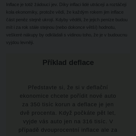
Inflace je totiž žádoucí jev. Díky inflaci lidé utrácejí a roztáčejí
kola ekonomiky, protože vědí, že každým rokem jim inflace
část peněz stejně ukrojí. Kdyby věděli, že jejich peníze budou
mít i za rok stále stejnou (nebo dokonce větší) hodnotu,
veškeré nákupy by odkládali s vidinou toho, že je v budoucnu
vyjdou levněji.
Příklad deflace
Představte si, že si v deflační
ekonomice chcete pořídit nové auto
za 350 tisíc korun a deflace je jen
dvě procenta. Když počkáte pět let,
vyjde vás auto jen na 316 tisíc. V
případě dvouprocentní inflace ale za