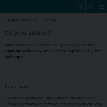
Centrum Dluhopisů
Inflace
Co je to inflace?
Zvýšení všeobecné cenové hladiny vedoucí ke snížení
kupní síly peněz aneb, proč lidem vadí a proč ji každý stát
potřebuje?
Co je inflace?
Dle odborné literatury lze Inflaci definovat jako růst cenové
hladiny, tedy zdražování zboží a služeb. Často se považuje za