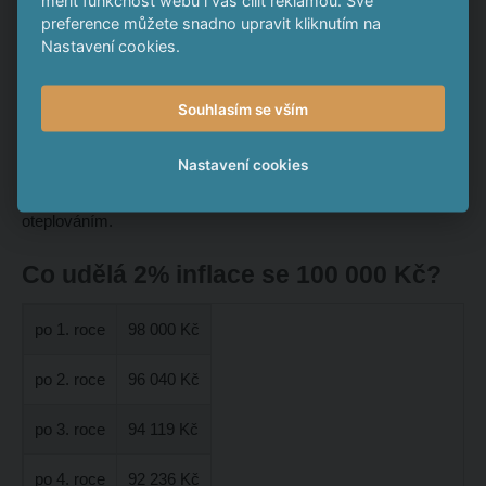
měřit funkčnost webu i vás cílit reklamou. Své
reálném životě nevšimli jejích nevýhod.
preference můžete snadno upravit kliknutím na
Nastavení cookies.
Nicméně dosažení dvouprocentní inflace bude prý rok od roku
těžší a těžší. Podle analytiků se totiž desítky let stanovený
Souhlasím se vším
inflační cíl už dále neshoduje s tím, jak se vyvíjí aktuální
trendy na poli ekonomiky. Svět se zkrátka od pandemie a
Nastavení cookies
především vypuknutí války v Evropě dost změnil a inflaci bude
prý dlouhodobě tlačit výš například boj s globálním
oteplováním.
Co udělá 2% inflace se 100 000 Kč?
po 1. roce
98 000 Kč
po 2. roce
96 040 Kč
po 3. roce
94 119 Kč
po 4. roce
92 236 Kč