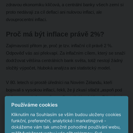
zdravou ekonomiku klíčová, a centrální banky všech zemí si
proto nedávají za cíl deflaci ani nulovou inflaci, ale
dvouprocentní inflaci.
Proč má být inflace právě 2%?
Zajímavostí přitom je, proč je tzv. inflační cíl právě 2 %.
Odpověď vás asi překvapí. Za inflačním cílem, který se snaží
dodržovat většina centrálních bank světa, totiž nestojí žádný
složitý výpočet, hluboká analýza ani statistický model.
V 80. letech si prostě úředníci na Novém Zélandu, kteří
bojovali s vysokou inflací, řekli, že ji zkusí stlačit „aspoň pod
dvě procenta“. A povedlo se. Centrální bankéři na Zélandu si
Používáme cookies
po letech vysoké inflace získali důvěru lidí a tvůrci měnových
politik z celého světa od nich postupně tohle číslo převzali,
Kliknutím na Souhlasím se vším budou uloženy cookies
protože je dostatečně vysoké na to, aby ekonomika těžila z
funkční, preferenční, analytické i marketingové -
výhod inflace, a zároveň dostatečně nízké na to, aby si lidé v
dokážeme vám tak umožnit pohodlné používání webu,