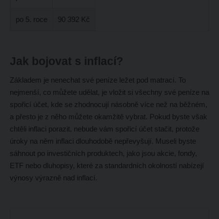
po 5. roce
90 392 Kč
Jak bojovat s inflací?
Základem je nenechat své peníze ležet pod matrací. To
nejmenší, co můžete udělat, je vložit si všechny své peníze na
spořicí účet, kde se zhodnocují násobně více než na běžném,
a přesto je z něho můžete okamžitě vybrat. Pokud byste však
chtěli inflaci porazit, nebude vám spořicí účet stačit, protože
úroky na něm inflaci dlouhodobě nepřevyšují. Museli byste
sáhnout po investičních produktech, jako jsou akcie, fondy,
ETF nebo dluhopisy, které za standardních okolností nabízejí
výnosy výrazně nad inflací.