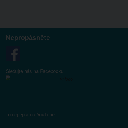
se
nepodařilo
odeslat.
Nepropásněte
Sledujte nás na Facebooku
To nejlepší na YouTube