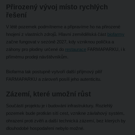
Přirozený vývoj místo rychlých
řešení
V létě pozemek podmítneme a připravíme ho na přirozené
hnojení z vlastních zdrojů. Hlavní zemědělská část
biofarmy
začne fungovat v sezóně 2027, kdy vzniknou políčka a
záhony pro plodiny určené do
restaurace
FARMAPARKU, i k
přímému prodeji návštěvníkům.
Biofarma tak postupně vytvoří další příjmový pilíř
FARMAPARKU a zároveň posílí jeho autenticitu.
Zázemí, které umožní růst
Součástí projektu je i budování infrastruktury. Rozlehlý
pozemek bude protkán sítí cest, vznikne závlahový systém,
ohrazení proti zvěři a další technická zázemí, bez kterých by
dlouhodobé hospodaření nebylo možné.