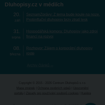
Dluhopisy.cz v médiích
20
SeznamZprávy: Z terna bude koule na noze.
Protiinflační dluhopisy brzy ztratí lesk
září
31
Hospodářská komora: Dluhopisy jako zdroj
financí na rozvoj
srpna
08
Rozhovor: Zájem o korporátní dluhopisy
roste
března
Archiv článků
Copyright © 2015 - 2026 Centrum Dluhopisů s.r.o.
Mapa stránek
|
Ochrana osobních údajů
|
Upozornění
portálu
|
Zásady pro používání souborů cookies
|
Kariéra