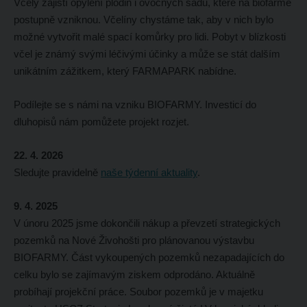
Včely zajistí opylení plodin i ovocných sadů, které na biofarmě
postupně vzniknou. Včelíny chystáme tak, aby v nich bylo
možné vytvořit malé spací komůrky pro lidi. Pobyt v blízkosti
včel je známý svými léčivými účinky a může se stát dalším
unikátním zážitkem, který FARMAPARK nabídne.
Podílejte se s námi na vzniku BIOFARMY. Investicí do
dluhopisů nám pomůžete projekt rozjet.
22. 4. 2026
Sledujte pravidelně
naše týdenní aktuality
.
9. 4. 2025
V únoru 2025 jsme dokončili nákup a převzetí strategických
pozemků na Nové Živohošti pro plánovanou výstavbu
BIOFARMY. Část vykoupených pozemků nezapadajících do
celku bylo se zajímavým ziskem odprodáno. Aktuálně
probíhají projekční práce. Soubor pozemků je v majetku