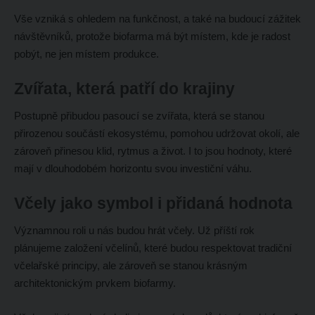
Vše vzniká s ohledem na funkčnost, a také na budoucí zážitek
návštěvníků, protože biofarma má být místem, kde je radost
pobýt, ne jen místem produkce.
Zvířata, která patří do krajiny
Postupně přibudou pasoucí se zvířata, která se stanou
přirozenou součástí ekosystému, pomohou udržovat okolí, ale
zároveň přinesou klid, rytmus a život. I to jsou hodnoty, které
mají v dlouhodobém horizontu svou investiční váhu.
Včely jako symbol i přidaná hodnota
Významnou roli u nás budou hrát včely. Už příští rok
plánujeme založení včelínů, které budou respektovat tradiční
včelařské principy, ale zároveň se stanou krásným
architektonickým prvkem biofarmy.