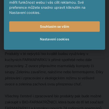
měřit funkčnost webu i vás cílit reklamou. Své
vyroste částečně robotizovaná BIO FARMA, která svou
preference můžete snadno upravit kliknutím na
produkcí ovoce a zeleniny bude zásobovat FARMAPARK.
Nastavení cookies.
Šetrnější metody bio hospodaření zahrnují i přirozené
Souhlasím se vším
opylování rostlin. Proto jako součást BIO FARMY vznikne i
včelí farma, která nám mimo jiné umožní vyrábět a využívat
Nastavení cookies
vlastní kvalitní med.
Produkty v té nejvyšší bio kvalitě budou využívány v
kuchyních FARMAPARKU k přímé spotřebě nebo dále
zpracovány. Z ovoce připravíme marmelády kompoty či
sirupy. Zeleninu zavaříme, naložíme nebo fermentujeme. Díky
pěstování i zpracování v ekologickém režimu si veškeré
ovoce a zelenina zachová svou přirozenou chuť.
Všechny čerstvé i zpracované bio produkty pak bude možné
zakoupit v BIO-FARMATRŽNICI, která bude do tří let součástí
FARMAPARKU a komplexu nových 74 rodinných apartmánů.