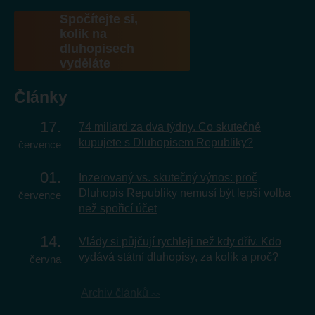
Spočítejte si,
kolik na
dluhopisech
vyděláte
Články
17
74 miliard za dva týdny. Co skutečně
kupujete s Dluhopisem Republiky?
července
01
Inzerovaný vs. skutečný výnos: proč
Dluhopis Republiky nemusí být lepší volba
července
než spořicí účet
14
Vlády si půjčují rychleji než kdy dřív. Kdo
vydává státní dluhopisy, za kolik a proč?
června
Archiv článků