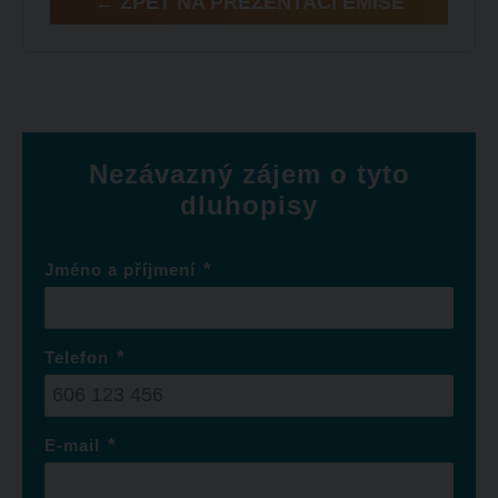
← ZPĚT NA PREZENTACI EMISE
Nezávazný zájem o tyto
dluhopisy
*
Jméno a příjmení
*
Telefon
*
E-mail