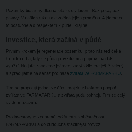
Pozemky biofarmy dlouhá léta ležely ladem. Bez péče, bez
pastvy. V našich rukou ale začíná jejich proměna. A jdeme na
to postupně a s respektem k půdě i krajině.
Investice, která začíná v půdě
Prvním krokem je regenerace pozemku, proto nás teď čeká
hluboká orba, kdy se půda provzdušní a připraví na další
využití. Na jaře zasejeme ječmen, který sklidíme ještě zelený
a zpracujeme na senáž pro naše
zvířata ve FARMAPARKU
.
Tím se propojují jednotlivé části projektu: biofarma podpoří
zvířata ve FARMAPARKU a zvířata půdu pohnojí. Tím se celý
systém uzavírá.
Pro investory to znamená vyšší míru soběstačnosti
FARMAPARKU a do budoucna stabilnější provoz.