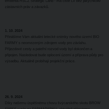
emitenta HSCZ Strategic Land - má čisté LV bez jakýchkoliv
zástavních práv a závazků.
1. 10. 2024
Přinášíme Vám aktuální letecké snímky nového území BIO
FARMY s neomezeným zdrojem vody pro závlahu.
Příjezdové cesty a pateřní rozvod vody byl dokončen a
připojen. Nasledovat bude oplocení území a příprava půdy pro
výsadbu. Aktuálně probíhají projekční práce.
26. 9. 2024
Díky našemu úspěšnému chovu švýcarského skotu BROW
SWISS u nás na FARMAPARKU, aktuálně plánujeme