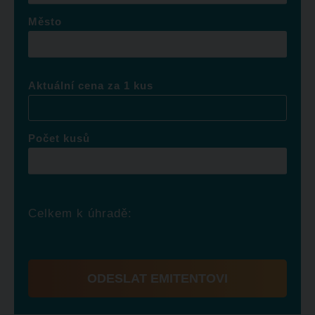
Město
Aktuální cena za 1 kus
Počet kusů
Celkem k úhradě:
ODESLAT EMITENTOVI
Formulář