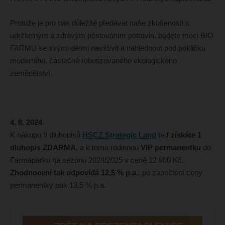
Protože je pro nás důležité předávat naše zkušenosti s
udržitelným a zdravým pěstováním potravin, budete moci BIO
FARMU se svými dětmi navštívit a nahlédnout pod pokličku
moderního, částečně robotizovaného ekologického
zemědělství.
4. 8. 2024
K nákupu 9 dluhopisů
HSCZ Strategic Land
teď
získáte 1
dluhopis ZDARMA
, a k tomu rodinnou
VIP permanentku
do
Farmaparku na sezonu 2024/2025 v ceně 12 800 Kč.
Zhodnocení tak odpovídá 12,5 % p.a.
, po započtení ceny
permanentky pak 13,5 % p.a.