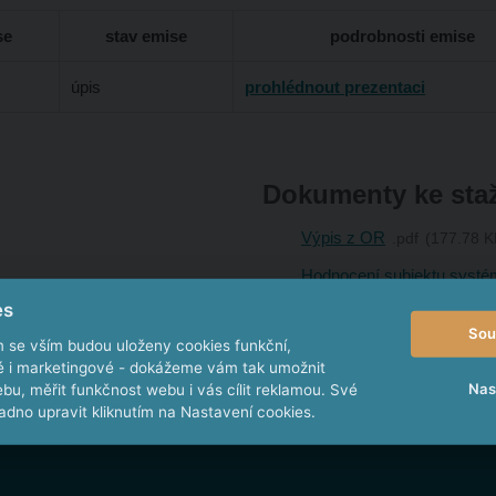
se
stav emise
podrobnosti emise
úpis
prohlédnout prezentaci
Dokumenty ke sta
Výpis z OR
pdf
177.78 K
Hodnocení subjektu systé
es
Sou
m se vším budou uloženy cookies funkční,
ké i marketingové - dokážeme vám tak umožnit
Nas
bu, měřit funkčnost webu i vás cílit reklamou. Své
dno upravit kliknutím na Nastavení cookies.