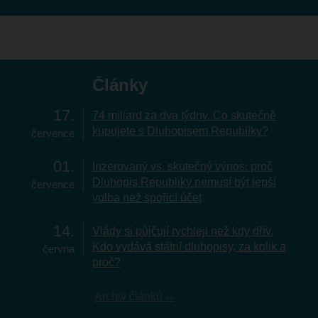
Články
17
74 miliard za dva týdny. Co skutečně
kupujete s Dluhopisem Republiky?
července
01
Inzerovaný vs. skutečný výnos: proč
Dluhopis Republiky nemusí být lepší
července
volba než spořicí účet
14
Vlády si půjčují rychleji než kdy dřív.
Kdo vydává státní dluhopisy, za kolik a
června
proč?
Archiv článků