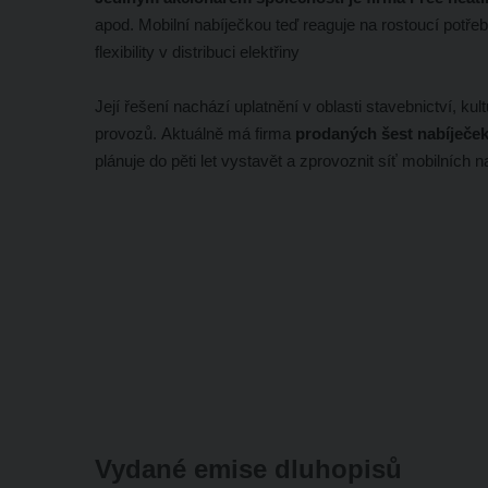
apod. Mobilní nabíječkou teď reaguje na rostoucí potře
flexibility v distribuci elektřiny
Její řešení nachází uplatnění v oblasti stavebnictví, k
provozů. Aktuálně má firma
prodaných šest nabíječek
plánuje do pěti let vystavět a zprovoznit síť mobilních 
Vydané emise dluhopisů