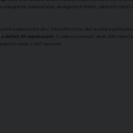
bu energetické soběstačnosti, ekologických řešení, záložních zdrojů 
ulturních a sportovních akcí, krizového řízení, obcí a měst a průmyslo
 a dalších 94 objednaných
. S celkovou investicí okolo 300 milionů 
nabíjecích stanic s 24/7 servisem.