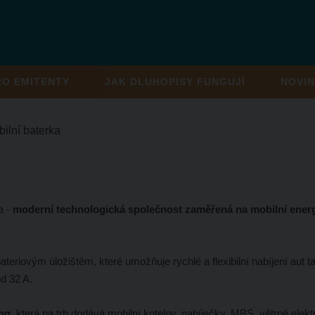
RO EMITENTY
JAK DLUHOPISY FUNGUJÍ
NOVIN
ilní baterka
a -
moderní technologická společnost zaměřená na mobilní ener
ateriovým úložištěm, které umožňuje rychlé a flexibilní nabíjení aut 
od 32 A.
ing
, která na trh dodává mobilní kotelny, nabíječky, MBS, větrné elekt