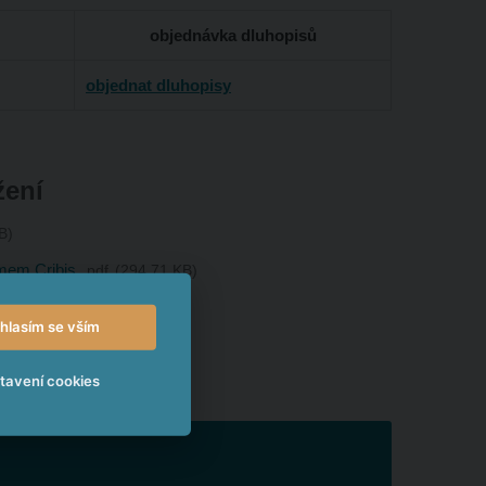
objednávka dluhopisů
objednat dluhopisy
žení
B
mem Cribis
pdf
294.71 KB
hlasím se vším
tavení cookies