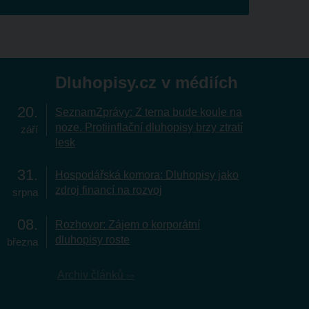
Dluhopisy.cz v médiích
20
SeznamZprávy: Z terna bude koule na
noze. Protiinflační dluhopisy brzy ztratí
září
lesk
31
Hospodářská komora: Dluhopisy jako
zdroj financí na rozvoj
srpna
08
Rozhovor: Zájem o korporátní
dluhopisy roste
března
Archiv článků