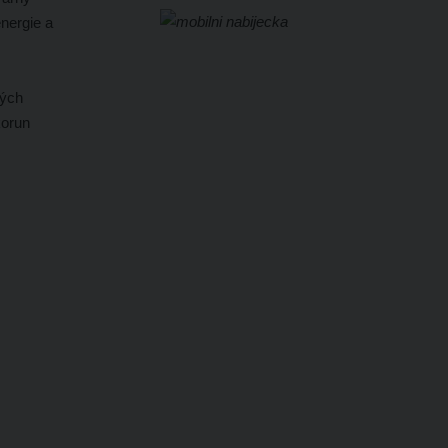
energie a
vých
korun