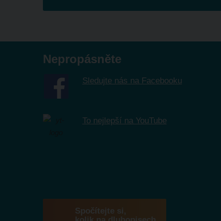
Formulář
se
nepodařilo
odeslat.
Nepropásněte
Sledujte nás na Facebooku
To nejlepší na YouTube
Spočítejte si,
kolik na dluhopisech