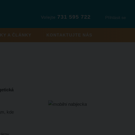
731 595 722
Volejte
Přihlásit se
KY A ČLÁNKY
KONTAKTUJTE NÁS
getická
tam, kde
rárny