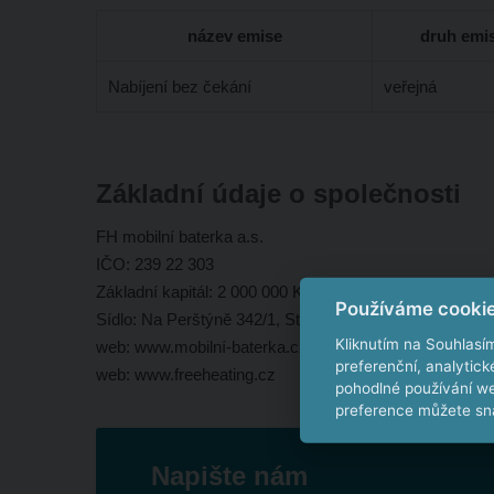
název emise
druh emi
Nabíjení bez čekání
veřejná
Základní údaje o společnosti
FH mobilní baterka a.s.
IČO: 239 22 303
Základní kapitál: 2 000 000 Kč
Používáme cooki
Sídlo: Na Perštýně 342/1, Staré Město, 110 00 Praha 1
Kliknutím na Souhlasí
web: www.mobilní-baterka.cz
preferenční, analytic
web: www.freeheating.cz
pohodlné používání we
preference můžete sna
Napište nám