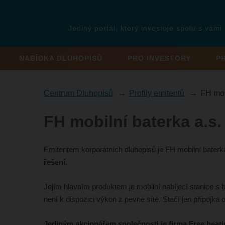
Jediný portál, který investuje spolu s vámi
NABÍDKA DLUHOPISŮ
PRO INVESTORY
P
Centrum Dluhopisů
Profily emitentů
FH mob
FH mobilní baterka a.s.
Emitentem korporátních dluhopisů je FH mobilní baterk
řešení
.
Jejím hlavním produktem je mobilní nabíjecí stanice s b
není k dispozici výkon z pevné sítě. Stačí jen přípojka 
Jediným akcionářem společnosti je firma Free heat