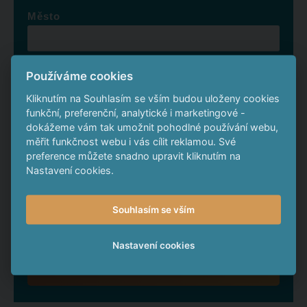
Město
Používáme cookies
Aktuální cena za 1 kus
Kliknutím na Souhlasím se vším budou uloženy cookies
funkční, preferenční, analytické i marketingové -
dokážeme vám tak umožnit pohodlné používání webu,
Počet kusů
měřit funkčnost webu i vás cílit reklamou. Své
preference můžete snadno upravit kliknutím na
Nastavení cookies.
Celkem k úhradě:
Souhlasím se vším
Nastavení cookies
ODESLAT OBJEDNÁVKU
Formulář