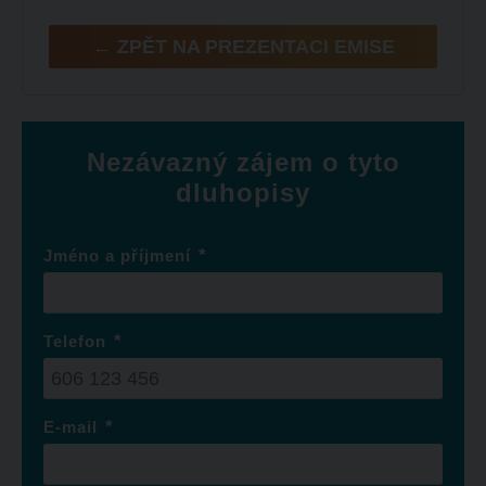
← ZPĚT NA PREZENTACI EMISE
Nezávazný zájem o tyto
dluhopisy
*
Jméno a příjmení
*
Telefon
*
E-mail