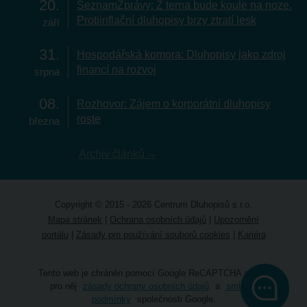
20
SeznamZprávy: Z terna bude koule na noze.
Protiinflační dluhopisy brzy ztratí lesk
září
31
Hospodářská komora: Dluhopisy jako zdroj
financí na rozvoj
srpna
08
Rozhovor: Zájem o korporátní dluhopisy
roste
března
Archiv článků
Copyright © 2015 - 2026 Centrum Dluhopisů s.r.o.
Mapa stránek
|
Ochrana osobních údajů
|
Upozornění
portálu
|
Zásady pro používání souborů cookies
|
Kariéra
Tento web je chráněn pomocí Google ReCAPTCHA a platí
pro něj
zásady ochrany osobních údajů
a
smluvní
podmínky
společnosti Google.