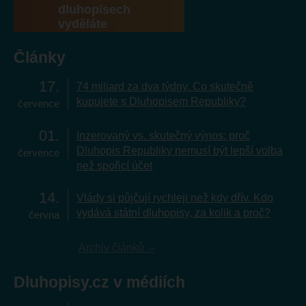
dluhopisech
vyděláte
Články
17
74 miliard za dva týdny. Co skutečně
kupujete s Dluhopisem Republiky?
července
01
Inzerovaný vs. skutečný výnos: proč
Dluhopis Republiky nemusí být lepší volba
července
než spořicí účet
14
Vlády si půjčují rychleji než kdy dřív. Kdo
vydává státní dluhopisy, za kolik a proč?
června
Archiv článků
Dluhopisy.cz v médiích