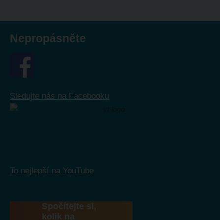
se
nepodařilo
odeslat.
Nepropásněte
Sledujte nás na Facebooku
To nejlepší na YouTube
Spočítejte si,
kolik na