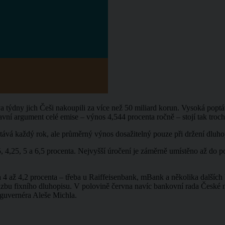
ýdny jich Češi nakoupili za více než 50 miliard korun. Vysoká poptávk
lavní argument celé emise – výnos 4,544 procenta ročně – stojí tak troc
tává každý rok, ale průměrný výnos dosažitelný pouze při držení dluhop
,5, 4,25, 5 a 6,5 procenta. Nejvyšší úročení je záměrně umístěno až do 
uba 4 až 4,2 procenta – třeba u Raiffeisenbank, mBank a několika další
í sazbu fixního dluhopisu. V polovině června navíc bankovní rada České
guvernéra Aleše Michla.