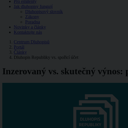
Pro emitenty
Jak dluhopisy fungují
Dluhopisový slovník
Zákony
Poradna
Novinky a články
Kontaktujte nás
Centrum Dluhopisů
Portál
Články
Dluhopis Republiky vs. spořicí účet
Inzerovaný vs. skutečný výnos: 