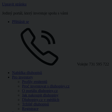
Upravit stránku
Jediný portál, který investuje spolu s vámi
Přihlásit se
Volejte
731 595 722
Nabídka dluhopisů
Pro investory
Profily emitentů
Proč investovat s dluhopisy.cz
O portálu dluhopisy.cz
Jak nakoupit dluhopisy
Dluhopisy.cz v médiích
Tržiště dluhopisů
Registrace