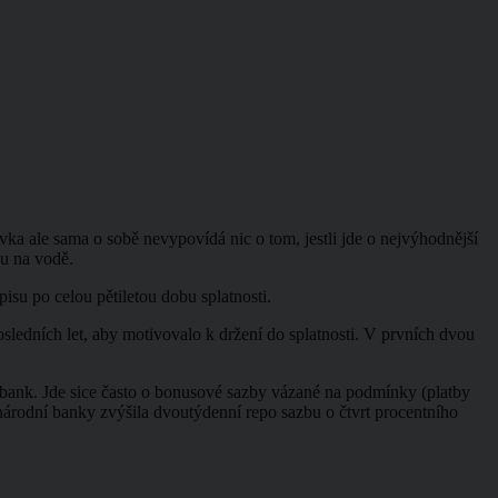
a ale sama o sobě nevypovídá nic o tom, jestli jde o nejvýhodnější
hu na vodě.
isu po celou pětiletou dobu splatnosti.
posledních let, aby motivovalo k držení do splatnosti. V prvních dvou
ch bank. Jde sice často o bonusové sazby vázané na podmínky (platby
 národní banky zvýšila dvoutýdenní repo sazbu o čtvrt procentního