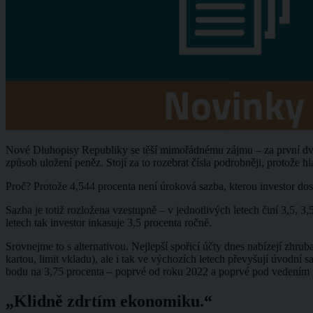
Nové Dluhopisy Republiky se těší mimořádnému zájmu – za první dva t
způsob uložení peněz. Stojí za to rozebrat čísla podrobněji, protože h
Proč? Protože 4,544 procenta není úroková sazba, kterou investor dos
Sazba je totiž rozložena vzestupně – v jednotlivých letech činí 3,5, 3
letech tak investor inkasuje 3,5 procenta ročně.
Srovnejme to s alternativou. Nejlepší spořicí účty dnes nabízejí zhr
kartou, limit vkladu), ale i tak ve výchozích letech převyšují úvodn
bodu na 3,75 procenta – poprvé od roku 2022 a poprvé pod vedením 
„Klidně zdrtím ekonomiku.“