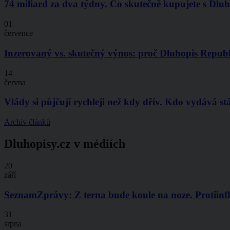
74 miliard za dva týdny. Co skutečně kupujete s Dl
01
července
Inzerovaný vs. skutečný výnos: proč Dluhopis Republi
14
června
Vlády si půjčují rychleji než kdy dřív. Kdo vydává stá
Archiv článků
Dluhopisy.cz v médiích
20
září
SeznamZprávy: Z terna bude koule na noze. Protiinfla
31
srpna