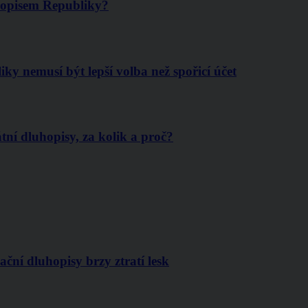
uhopisem Republiky?
ky nemusí být lepší volba než spořicí účet
tní dluhopisy, za kolik a proč?
ční dluhopisy brzy ztratí lesk