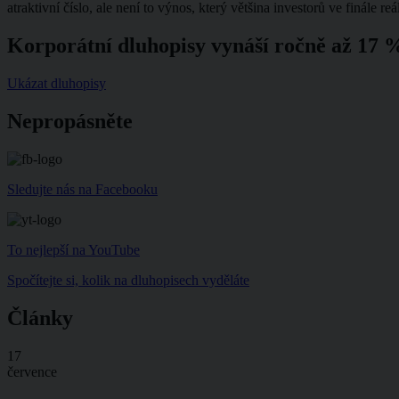
atraktivní číslo, ale není to výnos, který většina investorů ve finále re
Korporátní dluhopisy vynáší ročně až 17 %
Ukázat dluhopisy
Nepropásněte
Sledujte nás na Facebooku
To nejlepší na YouTube
Spočítejte si,
kolik na dluhopisech vyděláte
Články
17
července