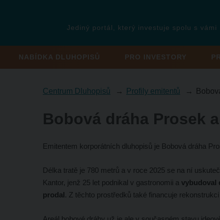
Jediný portál, který investuje spolu s vámi
NABÍDKA DLUHOPISŮ
PRO INVESTORY
P
Centrum Dluhopisů
Profily emitentů
Bobová
Bobová dráha Prosek a
Emitentem korporátních dluhopisů je Bobová dráha Pro
Délka tratě je 780 metrů a v roce 2025 se na ní uskuteč
Kantor, jenž 25 let podnikal v gastronomii a
vybudoval d
prodal
. Z těchto prostředků také financuje rekonstrukci
Areál bobové dráhy už je ale v současném stavu ideově