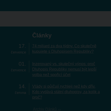
Články
17
74 miliard za dva týdny. Co skutečně
kupujete s Dluhopisem Republiky?
července
01
Inzerovaný vs. skutečný výnos: proč
Dluhopis Republiky nemusí být lepší
července
volba než spořicí účet
14
Vlády si půjčují rychleji než kdy dřív.
Kdo vydává státní dluhopisy, za kolik a
června
proč?
Archiv článků