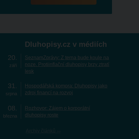
Dluhopisy.cz v médiích
20
SeznamZprávy: Z terna bude koule na
noze. Protiinflační dluhopisy brzy ztratí
září
lesk
31
Hospodářská komora: Dluhopisy jako
zdroj financí na rozvoj
srpna
08
Rozhovor: Zájem o korporátní
dluhopisy roste
března
Archiv článků