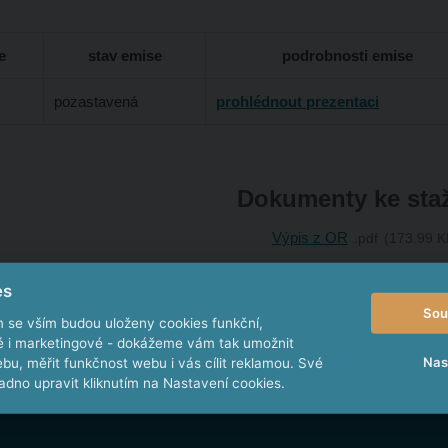
e
stav emise
podrobnosti emise
pozastavená
prohlédnout prezentaci
Dokumenty ke sta
Výpis z OR
pdf
173.99 K
Hodnocení subjektu systé
es
Sou
m se vším budou uloženy cookies funkční,
ké i marketingové - dokážeme vám tak umožnit
Nas
bu, měřit funkčnost webu i vás cílit reklamou. Své
dno upravit kliknutím na Nastavení cookies.