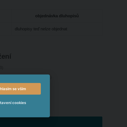
objednávka dluhopisů
dluhopisy teď nelze objednat
žení
B
mem Cribis
pdf
462.60 KB
hlasím se vším
tavení cookies