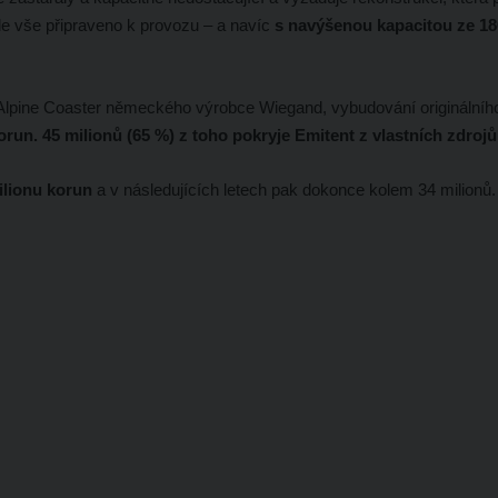
de vše připraveno k provozu – a navíc
s navýšenou kapacitou ze 18
 Alpine Coaster německého výrobce Wiegand, vybudování originálního
orun. 45 milionů (65 %) z toho pokryje Emitent z vlastních zdrojů
ilionu korun
a v následujících letech pak dokonce kolem 34 milionů.