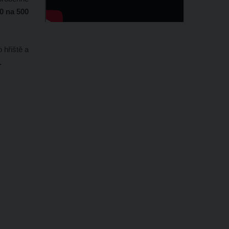
0 na 500
 hřiště a
.