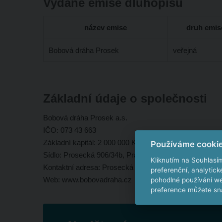
Vydané emise dluhopisů
název emise
druh emis
Bobová dráha Prosek
veřejná
Základní údaje o společnosti
Bobová dráha Prosek a.s.
IČO: 073 43 663
Základní kapitál: 2 000 000 Kč
Používáme cooki
Sídlo: Prosecká 906/34b, Praha 9
Kliknutím na Souhlasí
Kontaktní adresa: Prosecká 34b, 190 00 Praha 9
preferenční, analytic
Web: www.bobovadraha.cz
pohodlné používání we
preference můžete sna