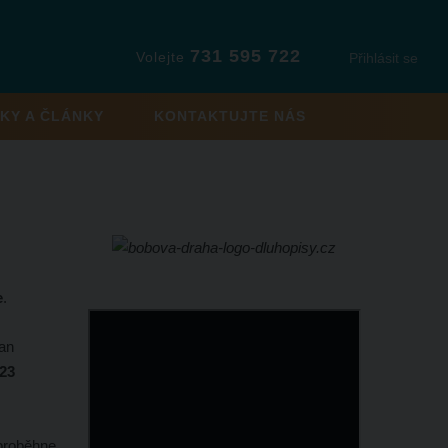
731 595 722
Volejte
Přihlásit se
KY A ČLÁNKY
KONTAKTUJTE NÁS
e
.
Jan
023
 proběhne