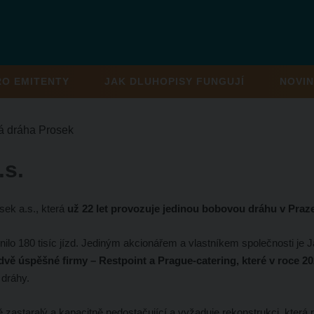
RO EMITENTY
JAK DLUHOPISY FUNGUJÍ
NOVIN
 dráha Prosek
.s.
sek a.s., která
už 22 let provozuje jedinou bobovou dráhu v Praz
nilo 180 tisíc jízd. Jediným akcionářem a vlastníkem společnosti je 
vě úspěšné firmy – Restpoint a Prague-catering, které v roce 2
 dráhy.
 zastaralý a kapacitně nedostačující a vyžaduje rekonstrukci, která