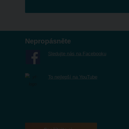
Formulář
se
nepodařilo
odeslat.
Nepropásněte
Sledujte nás na Facebooku
To nejlepší na YouTube