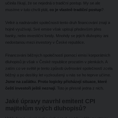
učinila říkají, že se nejedná o tradiční postup. My se ale
musíme v tuto chvíli ptát,
co je vlastně tradiční postup
?
Velké a nadnárodní společnosti tento druh financování znají a
hojně využívají. Své emise však upisují především přes
banky, nebo investiční fondy. Mnohdy se jejich dluhopisy ani
nedostanou mezi investory v České republice.
Financování běžných společností pomocí emisí korporátních
dluhopisů je však v České republice prozatím v plenkách. A
zatím co ve světě je tento způsob úvěrování společností zcela
běžný a po desítky let vyzkoušený u nás se ho teprve učíme.
Jsme na začátku. Proto logicky přicházejí situace, které
čeští investoři ještě neznají
. Toto je přesně jedna z nich.
Jaké úpravy navrhl emitent CPI
majitelům svých dluhopisů?