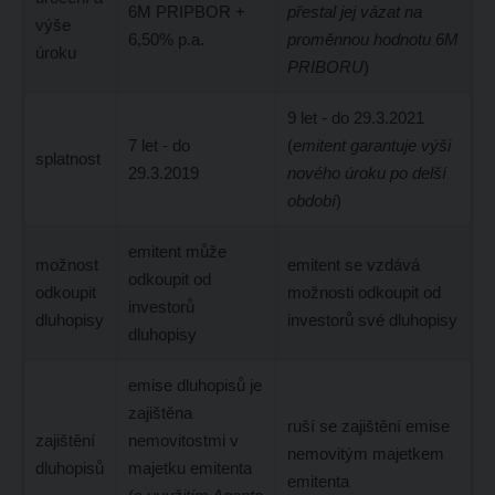
6M PRIPBOR +
přestal jej vázat na
výše
6,50% p.a.
proměnnou hodnotu 6M
úroku
PRIBORU
)
9 let - do 29.3.2021
7 let - do
(
emitent garantuje výši
splatnost
29.3.2019
nového úroku po delší
období
)
emitent může
možnost
emitent se vzdává
odkoupit od
odkoupit
možnosti odkoupit od
investorů
dluhopisy
investorů své dluhopisy
dluhopisy
emise dluhopisů je
zajištěna
ruší se zajištění emise
zajištění
nemovitostmi v
nemovitým majetkem
dluhopisů
majetku emitenta
emitenta