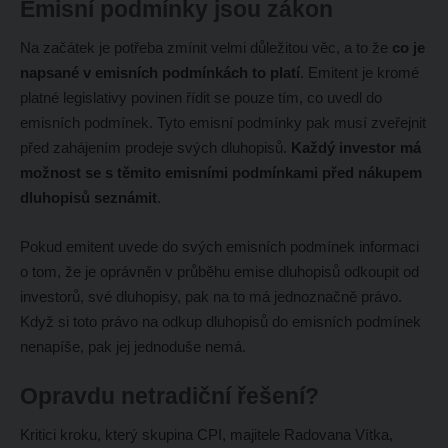
Emisní podmínky jsou zákon
Na začátek je potřeba zmínit velmi důležitou věc, a to že
co je
napsané v emisních podmínkách to platí
. Emitent je kromé
platné legislativy povinen řídit se pouze tím, co uvedl do
emisních podmínek. Tyto emisní podmínky pak musí zveřejnit
před zahájením prodeje svých dluhopisů.
Každý investor má
možnost se s těmito emisními podmínkami před nákupem
dluhopisů seznámit
.
Pokud emitent uvede do svých emisních podmínek informaci
o tom, že je oprávněn v průběhu emise dluhopisů odkoupit od
investorů, své dluhopisy, pak na to má jednoznačně právo.
Když si toto právo na odkup dluhopisů do emisních podmínek
nenapíše, pak jej jednoduše nemá.
Opravdu netradiční řešení?
Kritici kroku, který skupina CPI, majitele Radovana Vítka,