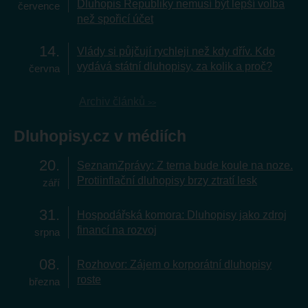
Dluhopis Republiky nemusí být lepší volba
července
než spořicí účet
14
Vlády si půjčují rychleji než kdy dřív. Kdo
vydává státní dluhopisy, za kolik a proč?
června
Archiv článků
Dluhopisy.cz v médiích
20
SeznamZprávy: Z terna bude koule na noze.
Protiinflační dluhopisy brzy ztratí lesk
září
31
Hospodářská komora: Dluhopisy jako zdroj
financí na rozvoj
srpna
08
Rozhovor: Zájem o korporátní dluhopisy
roste
března