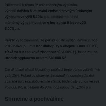
Přičteme-li k těmto již uskutečněným výplatám
výnosů
dalších 5 let trvání emise s pevným úrokovým
výnosem ve výši 5,10% p.a.
, dostaneme se na
průměrný
výnos investice v horizontu 9 let ve výši
6,00%p.a.
Prakticky to znamená, že pokud k datu vydání emise v roce
2012
nakoupil investor dluhopisy v obejmu 1.000.000 Kč,
získá za 9 let celkové zhodnocení 54,00% t.j. bude mu na
úrocích vyplaceno celkem 540.000 Kč
.
Dle aktuálně platné legislativy podléhá tento výnos zdanění ve
výši 15%. Pokud uvažujeme, že aktuální hodnota zdanění
zůstane po celou dobu emise stejná, bude čistý výnos ve výši
459.000 Kč, tj. celkem 45,90%, což odpovídá 5,10% p.a.
Shrneme a pochválíme