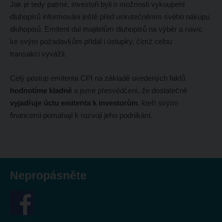
Jak je tedy patrné, investoři byli o možnosti vykoupení
dluhopisů informováni ještě před uskutečněním svého nákupu
dluhopisů. Emitent dal majitelům dluhopisů na výběr a navíc
ke svým požadavkům přidal i ústupky, čímž celou
transakci vyvážil.
Celý postup emitenta CPI na základě uvedených faktů
hodnotíme kladně
a jsme přesvědčení, že dostatečně
vyjadřuje úctu emitenta k investorům
, kteří svými
financemi pomáhají k rozvoji jeho podnikání.
Nepropásněte