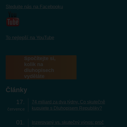
Sledujte nás na Facebooku
To nejlepší na YouTube
Spočítejte si,
kolik na
dluhopisech
vyděláte
Články
17
74 miliard za dva týdny. Co skutečně
kupujete s Dluhopisem Republiky?
července
01
Inzerovaný vs. skutečný výnos: proč