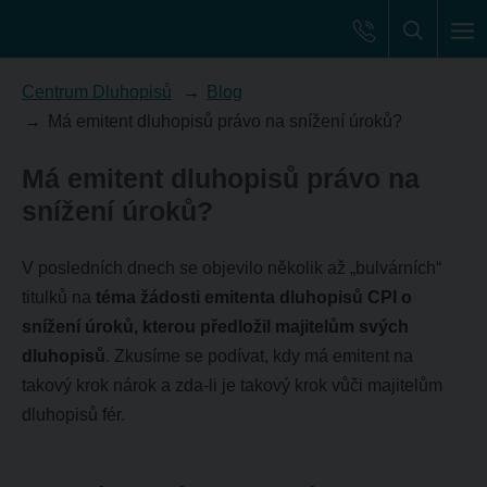
Centrum Dluhopisů
Blog
Má emitent dluhopisů právo na snížení úroků?
Má emitent dluhopisů právo na
snížení úroků?
V posledních dnech se objevilo několik až „bulvárních“
titulků na
téma žádosti emitenta dluhopisů CPI o
snížení úroků, kterou předložil majitelům svých
dluhopisů
. Zkusíme se podívat, kdy má emitent na
takový krok nárok a zda-li je takový krok vůči majitelům
dluhopisů fér.