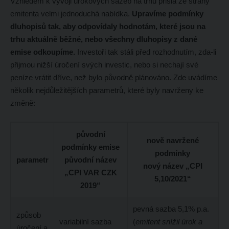
Vzhledem k vývoji úrokových sazeb na trhu přišla ze strany
emitenta velmi jednoduchá nabídka.
Upravíme podmínky
dluhopisů tak, aby odpovídaly hodnotám, které jsou na
trhu aktuálně běžné, nebo všechny dluhopisy z dané
emise odkoupíme.
Investoři tak stáli před rozhodnutím, zda-li
přijmou nižší úročení svých investic, nebo si nechají své
peníze vrátit dříve, než bylo původně plánováno. Zde uvádíme
několik nejdůležitějších parametrů, které byly navrženy ke
změně:
původní
nově navržené
podmínky emise
podmínky
parametr
původní název
nový název „CPI
„CPI VAR CZK
5,10/2021“
2019“
pevná sazba 5,1% p.a.
způsob
variabilní sazba
(
emitent snížil úrok a
úročení a