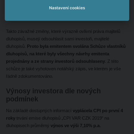
jednostranně?
Nastavení cookies
Nemůže
. A neudělala to ani CPI.
Takto závažné změny, které výrazně ovlivní práva majitelů
dluhopisů, musejí odsouhlasit sami investoři, majitelé
dluhopisů.
Proto byla emitentem svolána Schůze vlastníků
dluhopisů, na které byly všechny návrhy emitenta
projednány a ze strany investorů odsouhlaseny
. Z této
schůze je také vyhotoven notářský zápis, ve kterém je vše
řádně zdokumentováno.
Výnosy investora dle nových
podmínek
Na základě dostupných informací
vyplácela CPI po první 4
roky
trvání emise dluhopisů „CPI VAR CZK 2019“ na
dluhopisech průměrný
výnos ve výši 7,10% p.a.