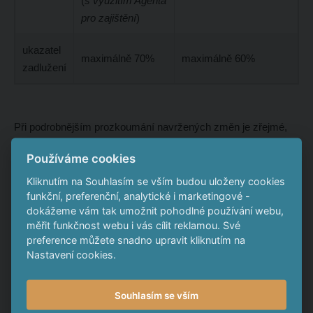
(
s využitím Agenta
pro zajištění
)
ukazatel
maximálně 70%
maximálně 60%
zadlužení
Při podrobnějším prozkoumání navržených změn je zřejmé,
že každý ústupek se emitent snažil svým investorům vyvážit.
Používáme cookies
Například:
Kliknutím na Souhlasím se vším budou uloženy cookies
funkční, preferenční, analytické i marketingové -
snížil úroky,
dokážeme vám tak umožnit pohodlné používání webu,
ale úrok zafixoval, prodloužil jeho splatnost a vzdal se
měřit funkčnost webu i vás cílit reklamou. Své
možnosti odkupu dluhopisů
;
preference můžete snadno upravit kliknutím na
zrušil zajištění majetkem,
Nastavení cookies.
ale omezil možnost zadlužení společnosti
.
Souhlasím se vším
Může emitent provést změny