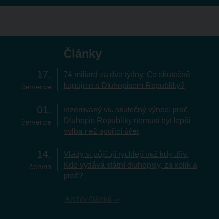
Články
17
74 miliard za dva týdny. Co skutečně
kupujete s Dluhopisem Republiky?
července
01
Inzerovaný vs. skutečný výnos: proč
Dluhopis Republiky nemusí být lepší
července
volba než spořicí účet
14
Vlády si půjčují rychleji než kdy dřív.
Kdo vydává státní dluhopisy, za kolik a
června
proč?
Archiv článků