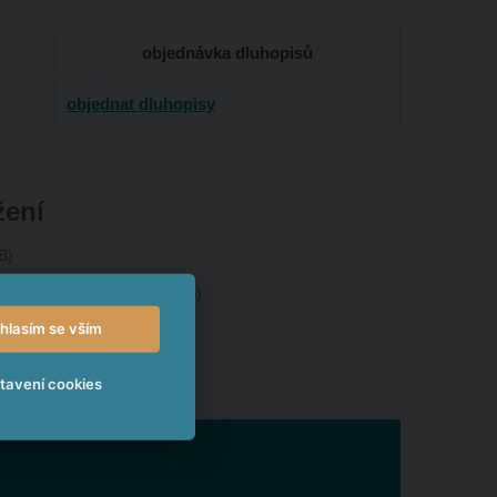
objednávka dluhopisů
objednat dluhopisy
žení
B
mem Cribis
pdf
363.95 KB
hlasím se vším
tavení cookies