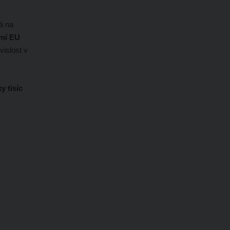
á na
mí EU
vislost v
y tisíc