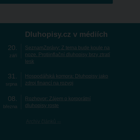
Dluhopisy.cz v médiích
20
SeznamZprávy: Z terna bude koule na
noze. Protiinflační dluhopisy brzy ztratí
září
lesk
31
Hospodářská komora: Dluhopisy jako
zdroj financí na rozvoj
srpna
08
Rozhovor: Zájem o korporátní
dluhopisy roste
března
Archiv článků