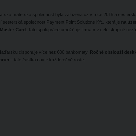
ďarská mateřská společnost byla založena už v roce 2015 a sestersk
 sesterská společnost Payment Point Solutions Kft., která je
na úze
a Master Card
. Tato spolupráce umožňuje firmám v celé skupině nezá
Maďarsku disponuje více než 600 bankomaty.
Ročně obslouží desítk
korun
– tato částka navíc každoročně roste.