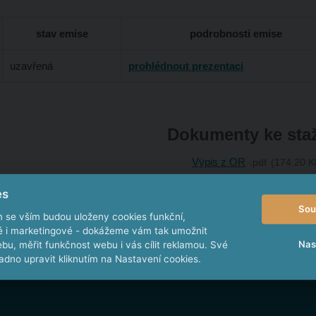
stav emise
podrobnosti emise
uzavřená
prohlédnout prezentaci
Dokumenty ke sta
Výpis z OR
pdf
174.20 K
Hodnocení subjektu systé
es
Sou
m se vším budou uloženy cookies funkční,
ké i marketingové - dokážeme vám tak umožnit
Nas
bu, měřit funkčnost webu i vás cílit reklamou. Své
dno upravit kliknutím na Nastavení cookies.