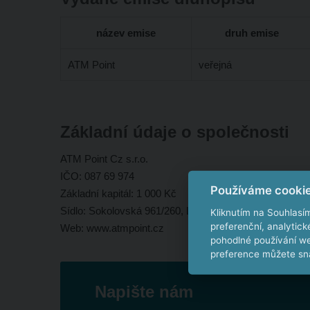
název emise
druh emise
ATM Point
veřejná
Základní údaje o společnosti
ATM Point Cz s.r.o.
IČO: 087 69 974
Používáme cooki
Základní kapitál: 1 000 Kč
Sídlo: Sokolovská 961/260, Libeň, 190 00 Praha 9
Kliknutím na Souhlasí
preferenční, analytic
Web: www.atmpoint.cz
pohodlné používání we
preference můžete sna
Napište nám