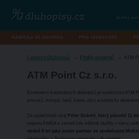
Jediný por
NABÍDKA DLUHOPISŮ
PRO INVESTORY
P
Centrum Dluhopisů
Profily emitentů
ATM Po
ATM Point Cz s.r.o.
Emitentem korporátních dluhopisů je společnost ATM Po
provozů, kempů, barů, kasin, obcí a turisticky atrakti
Za společností stojí
Péter Szántó
,
který působil 11 le
regionu EMEA a zavedl zde sdílené služby v rámci poboč
strávil 8 let jako junior partner ve společnosti McK
informatiky z Technické univerzity v Budapešti.