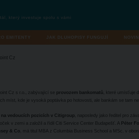
tál, který investuje spolu s vámi
RO EMITENTY
JAK DLUHOPISY FUNGUJÍ
NOVIN
int Cz
int Cz s r.o., zabývající se
provozem bankomatů
, které umísťuje 
vních míst, kde je vysoká poptávka po hotovosti, ale bankám se tam n
t na vedoucích pozicích v Citigroup
, naposledy jako ředitel pro zá
ek v zemi a založil a řídil Citi Service Center Budapešť. A
Péter Fo
insey & Co
, má titul MBA z Columbia Business School a MSc. v obor