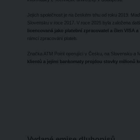
Jejich společnost je na českém trhu od roku 2019. Ma
Slovensku v roce 2017. V roce 2025 byla založena další
licencovaná jako platební zpracovatel a člen VISA 
rámci zpracování plateb.
Značka ATM Point operující v Česku, na Slovensku a 
klientů a jejími bankomaty projdou stovky milionů 
Vydané emise dluhopisů