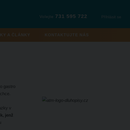
731 595 722
Volejte
Přihlásit se
KY A ČLÁNKY
KONTAKTUJTE NÁS
do gastro
echce.
vazky v
k, jenž
u