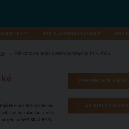
RO EMITENTY
JAK DLUHOPISY FUNGUJÍ
NOVIN
isy
Rizikový dluhopis České automyčky 14% 2025
ské
PREZENTACE EMITE
tomyček
– prioritně výstavbou
AKTUALITY O EMIS
tavbu až po kolaudaci v režii
í projektu
ušetří 30 až 50 %