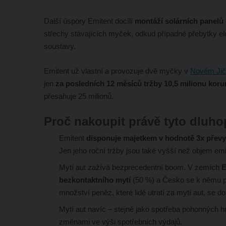
Další úspory Emitent docílí
montáží solárních panelů
střechy stávajících myček, odkud případné přebytky ele
soustavy.
Emitent už vlastní a provozuje dvě myčky v
Novém Jič
jen
za posledních 12 měsíců tržby 10,5 milionu koru
přesahuje 25 milionů.
Proč nakoupit právě tyto dluho
Emitent
disponuje majetkem v hodnotě 3x převy
Jen jeho roční tržby jsou také vyšší než objem em
Mytí aut zažívá bezprecedentní boom. V zemích
E
bezkontaktního mytí
(50 %) a Česko se k němu p
množství peněz, které lidé utratí za mytí aut, se d
Mytí aut navíc – stejně jako spotřeba pohonných 
změnami ve výši spotřebních výdajů.