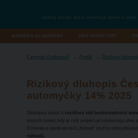
Jediný portál, který investuje spolu s vámi
NABÍDKA DLUHOPISŮ
PRO INVESTORY
P
Centrum Dluhopisů
Portál
Rizikové dluhop
Rizikový dluhopis Če
automyčky 14% 2025
Dluhopisy slouží k
rozšíření sítě bezkontaktních au
nových center, kdy je celý projekt od inženýringu přes s
Emitenta a oproti akvizici „hotové“ myčky nebo převzet
nákladů.