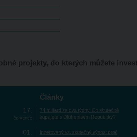
bné projekty, do kterých můžete inves
Články
17
74 miliard za dva týdny. Co skutečně
kupujete s Dluhopisem Republiky?
července
01
Inzerovaný vs. skutečný výnos: proč