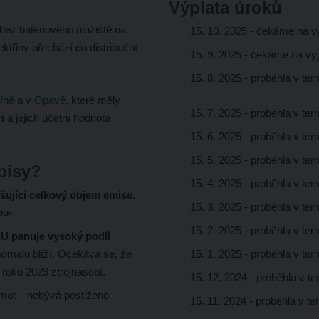
Výplata úroků
bez bateriového úložiště na
15. 10. 2025 - čekáme na v
ktřiny přechází do distribuční
15. 9. 2025 - čekáme na vy
15. 8. 2025 - proběhla v te
íně
a v
Opavě
, které měly
15. 7. 2025 - proběhla v te
n
a jejich účetní hodnota
15. 6. 2025 - proběhla v te
15. 5. 2025 - proběhla v te
pisy?
15. 4. 2025 - proběhla v te
šující celkový objem emise
.
15. 3. 2025 - proběhla v te
ise.
15. 2. 2025 - proběhla v te
U panuje vysoký podíl
omalu blíží. Očekává se, že
15. 1. 2025 - proběhla v te
o roku 2029 ztrojnásobí.
15. 12. 2024 - proběhla v t
hmot – nebývá postiženo
15. 11. 2024 - proběhla v t