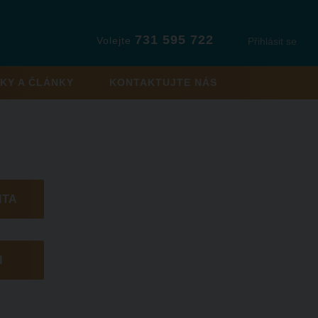
731 595 722
Volejte
Přihlásit se
KY A ČLÁNKY
KONTAKTUJTE NÁS
NTA
I