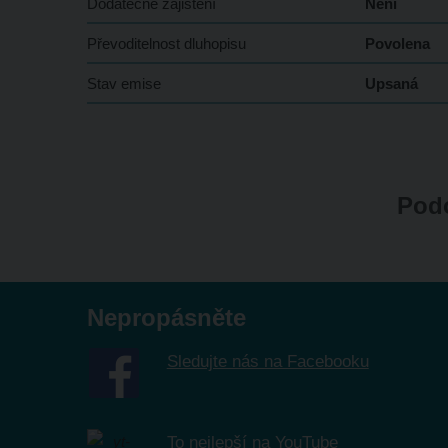
Dodatečné zajištění
Není
Převoditelnost dluhopisu
Povolena
Stav emise
Upsaná
Podo
Nepropásněte
Sledujte nás na Facebooku
To nejlepší na YouTube