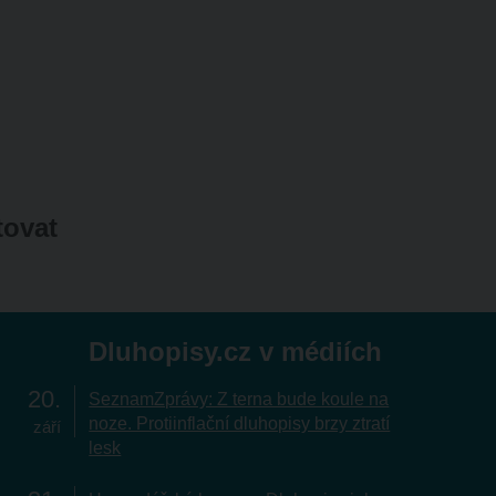
tovat
Dluhopisy.cz v médiích
20
SeznamZprávy: Z terna bude koule na
noze. Protiinflační dluhopisy brzy ztratí
září
lesk