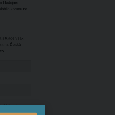
m hledejme
labila korunu na
á situace však
 euru.
Česká
to.
ejnižšího výnosu