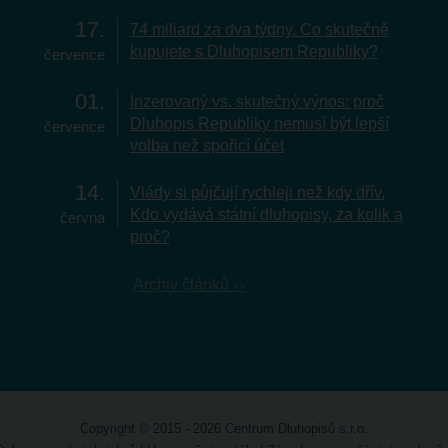
17
74 miliard za dva týdny. Co skutečně
kupujete s Dluhopisem Republiky?
července
01
Inzerovaný vs. skutečný výnos: proč
Dluhopis Republiky nemusí být lepší
července
volba než spořicí účet
14
Vlády si půjčují rychleji než kdy dřív.
Kdo vydává státní dluhopisy, za kolik a
června
proč?
Archiv článků
Copyright © 2015 - 2026 Centrum Dluhopisů s.r.o.