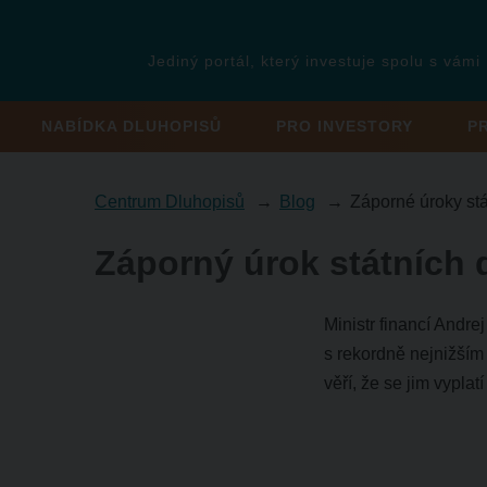
Jediný portál, který investuje spolu s vámi
NABÍDKA DLUHOPISŮ
PRO INVESTORY
P
Centrum Dluhopisů
Blog
Záporné úroky stá
Záporný úrok státních 
Ministr financí Andre
s rekordně nejnižším 
věří, že se jim vypla