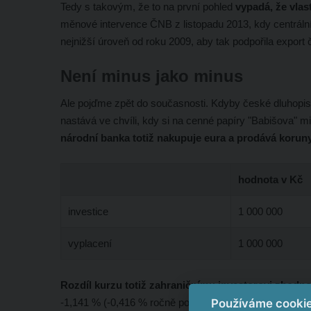
Tedy s takovým, že to na první pohled
vypadá, že vlast
měnové intervence ČNB z listopadu 2013, kdy centrální
nejnižší úroveň od roku 2009, aby tak podpořila export
Není minus jako minus
Ale pojďme zpět do současnosti. Kdyby české dluhopisy
nastává ve chvíli, kdy si na cenné papíry "Babišova" mi
národní banka totiž nakupuje eura a prodává koruny 
hodnota v Kč
investice
1 000 000
vyplacení
1 000 000
Rozdíl kurzu totiž zahraničnímu investorovi zhodno
-1,141 % (-0,416 % ročně po dobu 3 let) spadne jen na 
Používáme cooki