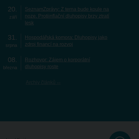
20
SeznamZprávy: Z terna bude koule na
noze. Protiinflační dluhopisy brzy ztratí
září
lesk
31
Hospodářská komora: Dluhopisy jako
zdroj financí na rozvoj
srpna
08
Rozhovor: Zájem o korporátní
dluhopisy roste
března
Archiv článků