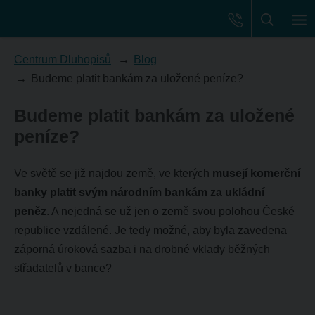
Centrum Dluhopisů
Blog
Budeme platit bankám za uložené peníze?
Budeme platit bankám za uložené
peníze?
Ve světě se již najdou země, ve kterých
musejí komerční
banky platit svým národním bankám za ukládní
peněz
. A nejedná se už jen o země svou polohou České
republice vzdálené. Je tedy možné, aby byla zavedena
záporná úroková sazba i na drobné vklady běžných
střadatelů v bance?