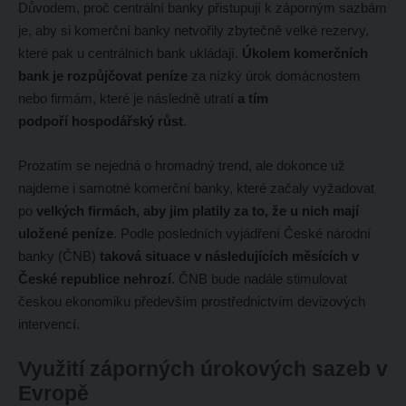
Důvodem, proč centrální banky přistupují k záporným sazbám
je, aby si komerční banky netvořily zbytečně velké rezervy,
které pak u centrálních bank ukládají.
Úkolem komerčních
bank je rozpůjčovat peníze
za nízký úrok domácnostem
nebo firmám, které je následně utratí
a tím
podpoří hospodářský růst
.
Prozatím se nejedná o hromadný trend, ale dokonce už
najdeme i samotné komerční banky, které začaly vyžadovat
po
velkých firmách, aby jim platily za to, že u nich mají
uložené peníze
. Podle posledních vyjádření České národní
banky (ČNB)
taková situace v následujících měsících v
České republice nehrozí
. ČNB bude nadále stimulovat
českou ekonomiku především prostřednictvím devizových
intervencí.
Využití záporných úrokových sazeb v
Evropě