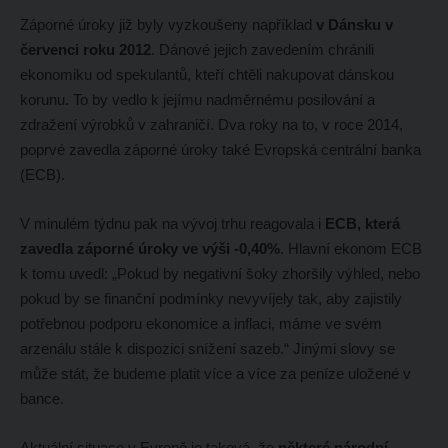
Záporné úroky již byly vyzkoušeny například
v Dánsku v
červenci roku 2012
. Dánové jejich zavedením chránili
ekonomiku od spekulantů, kteří chtěli nakupovat dánskou
korunu. To by vedlo k jejímu nadměrnému posilování a
zdražení výrobků v zahraničí. Dva roky na to, v roce 2014,
poprvé zavedla záporné úroky také Evropská centrální banka
(ECB).
V minulém týdnu pak na vývoj trhu reagovala i
ECB, která
zavedla záporné úroky ve výši -0,40%
. Hlavní ekonom ECB
k tomu uvedl: „Pokud by negativní šoky zhoršily výhled, nebo
pokud by se finanční podmínky nevyvíjely tak, aby zajistily
potřebnou podporu ekonomice a inflaci, máme ve svém
arzenálu stále k dispozici snížení sazeb.“ Jinými slovy se
může stát, že budeme platit více a více za peníze uložené v
bance.
Aktuální situace v Evropě je taková, že
některé národní