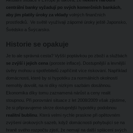
centrální banky vyžadují po svých komerčních bankách,
aby jim platily úroky za vklady
volných finančních
prostředků. Ve světě využívají záporné úroky ještě Japonsko,
Švédsko a Švýcarsko.
Historie se opakuje
Je to ale správná cesta? Vyšší poptávkou po zboží a službách
se zvýší i jejich cena
(poroste inflace). Dostupnější a levnější
úvěry mohou u spotřebitelů zapříčinit více riskování. Například
domácnosti, které by si hypotéku za normálních okolností
nemohly dovolit, na ni díky nízkým sazbám dosáhnou.
Ekonomika díky tomu zaznamená nárůst a ceny realit
stoupnou. Při porovnání situace z let 2008/2009 však zjistíme,
že si připravujeme skrze dostupnější hypotéky podobnou
realitní bublinu
. Která velmi rychle praskne při opětovném
zvýšení úrokových sazeb, když domácnosti pohybující se na
hraně svého rozpočtu zjistí, že nemají na další splácení svých