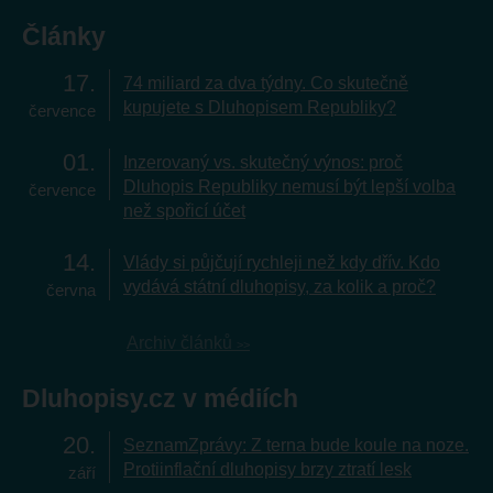
Články
17
74 miliard za dva týdny. Co skutečně
kupujete s Dluhopisem Republiky?
července
01
Inzerovaný vs. skutečný výnos: proč
Dluhopis Republiky nemusí být lepší volba
července
než spořicí účet
14
Vlády si půjčují rychleji než kdy dřív. Kdo
vydává státní dluhopisy, za kolik a proč?
června
Archiv článků
Dluhopisy.cz v médiích
20
SeznamZprávy: Z terna bude koule na noze.
Protiinflační dluhopisy brzy ztratí lesk
září