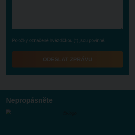
Položky označené hvězdičkou (*) jsou povinné.
ODESLAT ZPRÁVU
Formulář
se
nepodařilo
odeslat.
Nepropásněte