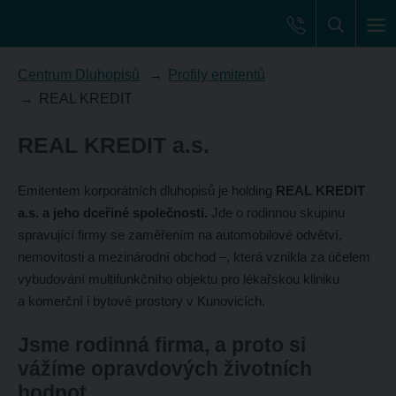
Centrum Dluhopisů
Profily emitentů
REAL KREDIT
REAL KREDIT a.s.
Emitentem korporátních dluhopisů je holding
REAL KREDIT
a.s. a jeho dceřiné společnosti.
Jde o rodinnou skupinu
spravující firmy se zaměřením na automobilové odvětví,
nemovitosti a mezinárodní obchod –, která vznikla za účelem
vybudování multifunkčního
objektu pro lékařskou kliniku
a komerční i bytové prostory v Kunovicích.
Jsme rodinná firma, a proto si
vážíme opravdových životních
hodnot