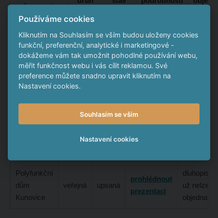
druh
stav
podrobnosti
objedn
název emise
emise
emise
emise
dluho
Používáme cookies
Kliknutím na Souhlasím se vším budou uloženy cookies
dluhopi
DISKONTCAR
zobrazit
funkční, preferenční, analytické i marketingové -
veřejná
upsaná
už nelz
RK 2026/2027
prezentaci
dokážeme vám tak umožnit pohodlné používání webu,
objedna
měřit funkčnost webu i vás cílit reklamou. Své
preference můžete snadno upravit kliknutím na
Nastavení cookies.
Vydané emise dluhopisů společnosti
RK DEVELOPERSKÁ s.r.o.
Souhlasím se vším
název
druh
stav
podrobnosti
objednávk
Nastavení cookies
emise
emise
emise
emise
dluhopis
Polyfunkční
dluhopisy
prohlédnout
dům
veřejná
upsaná
už nelze
prezentaci
Kunovice
objednat