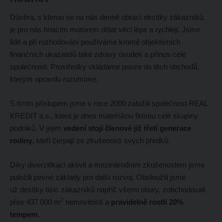
Důvěra, s kterou se na nás denně obrací desítky zákazníků,
je pro nás hnacím motorem dělat věci lépe a rychleji. Jsme
lidé a při rozhodování používáme kromě objektivních
finančních ukazatelů také zdravý úsudek a přínos celé
společnosti. Prostředky vkládáme pouze do těch obchodů,
kterým opravdu rozumíme.
S tímto přístupem jsme v roce 2000 založili společnost REAL
KREDIT a.s., která je dnes mateřskou firmou celé skupiny
podniků. V jejím
vedení stojí členové již třetí generace
rodiny
, kteří čerpají ze zkušeností svých předků.
Díky diverzifikaci aktivit a mezinárodním zkušenostem jsme
položili pevné základy pro další rozvoj. Obsloužili jsme
už desítky tisíc zákazníků napříč všemi obory, zobchodovali
2
přes 437 000 m
nemovitostí a
pravidelně rostli 20%
tempem
.