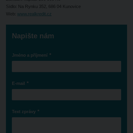
Sídlo: Na Rynku 352, 686 04 Kunovice
Web:
www.realkredit.cz
Napište nám
*
Jméno a příjmení
*
E-mail
*
Text zprávy