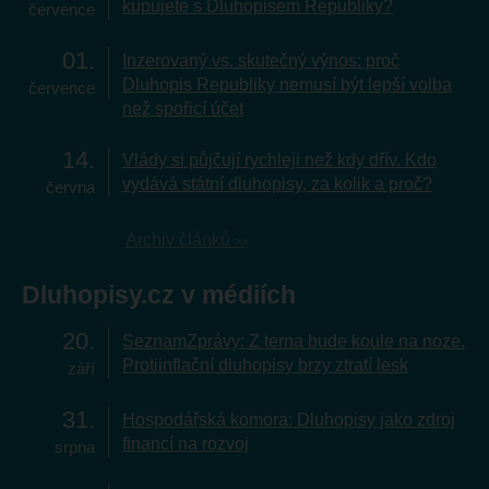
kupujete s Dluhopisem Republiky?
července
01
Inzerovaný vs. skutečný výnos: proč
Dluhopis Republiky nemusí být lepší volba
července
než spořicí účet
14
Vlády si půjčují rychleji než kdy dřív. Kdo
vydává státní dluhopisy, za kolik a proč?
června
Archiv článků
Dluhopisy.cz v médiích
20
SeznamZprávy: Z terna bude koule na noze.
Protiinflační dluhopisy brzy ztratí lesk
září
31
Hospodářská komora: Dluhopisy jako zdroj
financí na rozvoj
srpna