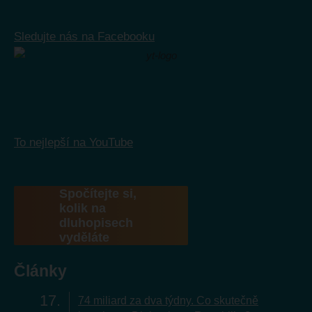
Sledujte nás na Facebooku
To nejlepší na YouTube
Spočítejte si,
kolik na
dluhopisech
vyděláte
Články
17
74 miliard za dva týdny. Co skutečně