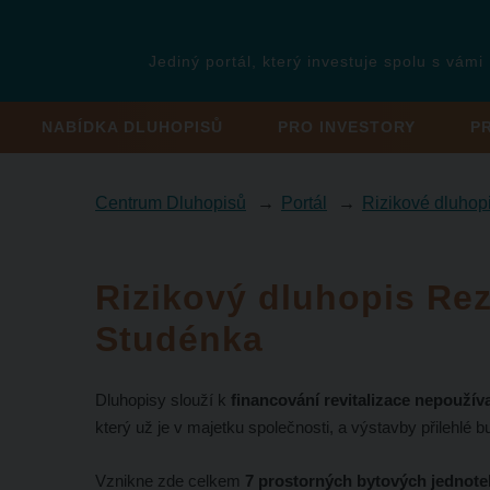
Jediný portál, který investuje spolu s vámi
NABÍDKA DLUHOPISŮ
PRO INVESTORY
P
Centrum Dluhopisů
Portál
Rizikové dluhop
Rizikový dluhopis Re
Studénka
Dluhopisy slouží k
financování revitalizace nepouží
který už je v majetku společnosti, a výstavby přilehlé b
Vznikne zde celkem
7 prostorných bytových jednote