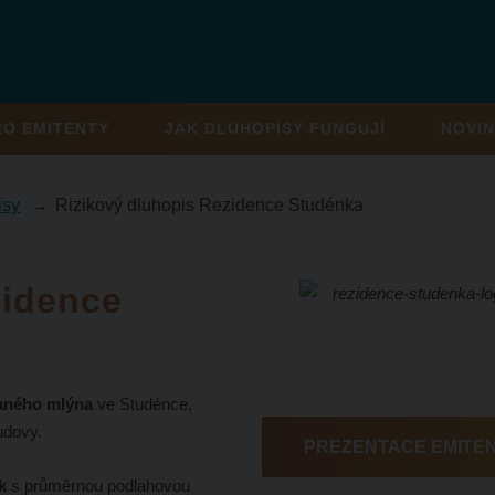
RO EMITENTY
JAK DLUHOPISY FUNGUJÍ
NOVIN
isy
Rizikový dluhopis Rezidence Studénka
zidence
vaného mlýna
ve Studénce,
udovy.
PREZENTACE EMITE
k
s průměrnou podlahovou