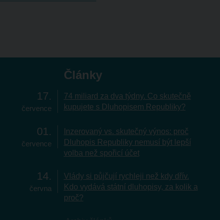
Články
17
74 miliard za dva týdny. Co skutečně
kupujete s Dluhopisem Republiky?
července
01
Inzerovaný vs. skutečný výnos: proč
Dluhopis Republiky nemusí být lepší
července
volba než spořicí účet
14
Vlády si půjčují rychleji než kdy dřív.
Kdo vydává státní dluhopisy, za kolik a
června
proč?