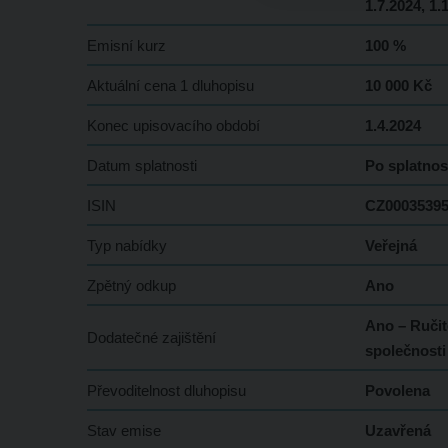
1.7.2024, 1.
Emisní kurz
100 %
Aktuální cena 1 dluhopisu
10 000 Kč
Konec upisovacího období
1.4.2024
Datum splatnosti
Po splatnos
ISIN
CZ0003539
Typ nabídky
Veřejná
Zpětný odkup
Ano
Ano – Ručit
Dodatečné zajištění
společnosti
Převoditelnost dluhopisu
Povolena
Stav emise
Uzavřená