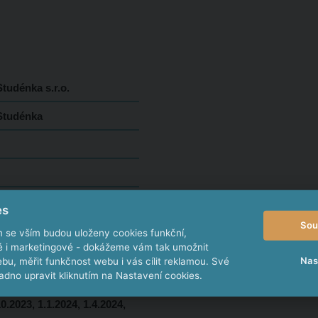
tudénka s.r.o.
Studénka
es
Sou
m se vším budou uloženy cookies funkční,
ké i marketingové - dokážeme vám tak umožnit
Nas
bu, měřit funkčnost webu i vás cílit reklamou. Své
dno upravit kliknutím na Nastavení cookies.
10.2022, 1.1.2023, 1.4.2023,
10.2023, 1.1.2024, 1.4.2024,