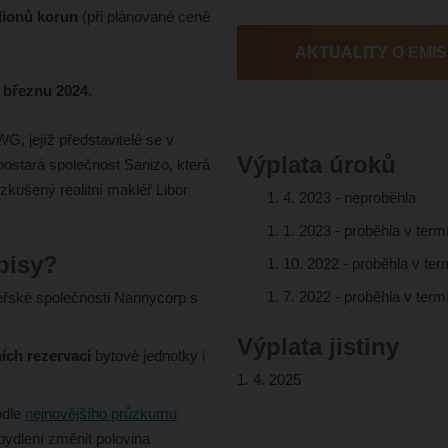
lionů korun
(při plánované ceně
AKTUALITY O EMIS
 březnu 2024
.
G, jejíž představitelé se v
Výplata úroků
postará společnost Sanizo, která
 zkušený realitní makléř Libor
1. 4. 2023 - neproběhla
1. 1. 2023 - proběhla v ter
pisy?
1. 10. 2022 - proběhla v te
1. 7. 2022 - proběhla v ter
řské společnosti Nannycorp s
Výplata jistiny
ích rezervací
bytové jednotky i
1. 4. 2025
odle
nejnovějšího průzkumu
bydlení změnit polovina