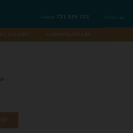
731 595 722
Volejte
Přihlásit se
KY A ČLÁNKY
KONTAKTUJTE NÁS
NTA