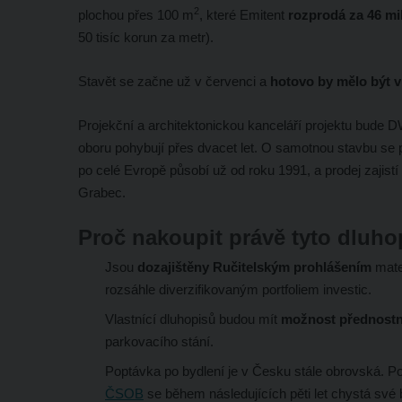
2
plochou přes 100 m
, které Emitent
rozprodá za
46 mi
50 tisíc korun za metr).
Stavět se začne už v červenci a
hotovo by mělo být v
Projekční a architektonickou kanceláří projektu bude DW
oboru pohybují přes dvacet let. O samotnou stavbu se 
po celé Evropě působí už od roku 1991, a prodej zajistí
Grabec.
Proč nakoupit právě tyto dluho
Jsou
dozajištěny Ručitelským prohlášením
mate
rozsáhle diverzifikovaným portfoliem investic.
Vlastnící dluhopisů budou mít
možnost přednostn
parkovacího stání.
Poptávka po bydlení je v Česku stále obrovská. P
ČSOB
se během následujících pěti let chystá své 