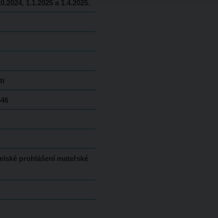
10.2024, 1.1.2025 a 1.4.2025.
ti
546
elské prohlášení mateřské