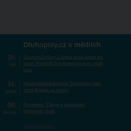
Dluhopisy.cz v médiích
20
SeznamZprávy: Z terna bude koule na
noze. Protiinflační dluhopisy brzy ztratí
září
lesk
31
Hospodářská komora: Dluhopisy jako
zdroj financí na rozvoj
srpna
08
Rozhovor: Zájem o korporátní
dluhopisy roste
března
Archiv článků