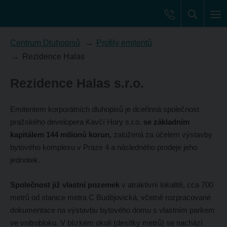
Centrum Dluhopisů
Profily emitentů
Rezidence Halas
Rezidence Halas s.r.o.
Emitentem korporátních dluhopisů je dceřinná společnost
pražského developera Kavčí Hory s.r.o.
se základním
kapitálem 144 milionů korun,
založená za účelem výstavby
bytového komplexu v Praze 4 a následného prodeje jeho
jednotek.
Společnost již vlastní pozemek
v atraktivní lokalitě, cca 700
metrů od stanice metra C Budějovická, včetně rozpracované
dokumentace na výstavbu bytového domu s vlastním parkem
ve vnitrobloku. V blízkém okolí (desítky metrů) se nachází