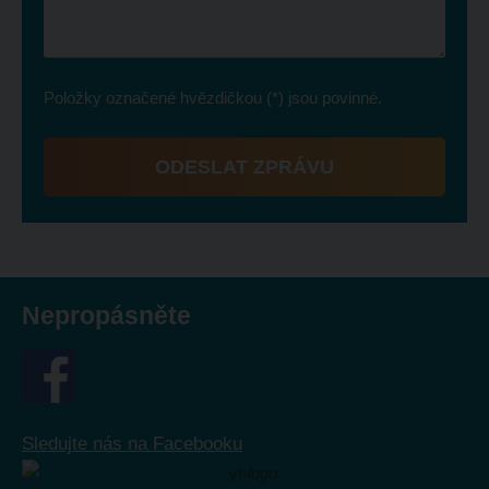
Položky označené hvězdičkou (*) jsou povinné.
ODESLAT ZPRÁVU
Formulář
se
nepodařilo
odeslat.
Nepropásněte
Sledujte nás na Facebooku