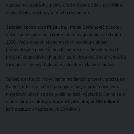
autobusové zastávky, pošta, úřad městské části, poliklinika,
škola, banky, obchody a mnoho restaurací.
Jednatel společnosti
PhDr., Ing. Pavel Stefanovič
působí v
oblasti developmentu a firemního managementu již od roku
1990. Vedle desítek ekonomických projektů v oblasti
průmyslových podniků, hotelů, nemocnic a developerkých
projektů kancelářských budov, za tu dobu realizoval výstavbu
rodinných i bytových domů a jedné kancelářské budovy.
Společnost Kavčí Hory vlastní rezidenční projekt v pražském
Karlíně, kde již úspěšně pronajímá byty a prostřednictvím
majetkové účasti se zde podílí na další výstavbě. Jedná se o
stabilní firmu
s aktivy v hodnotě přesahující 100 milionů,
jejíž zadlužení nepřesahuje 20 milionů.