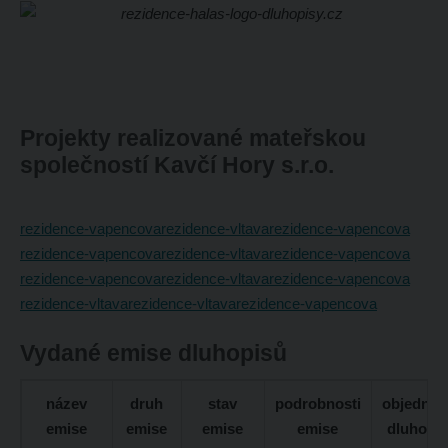
Projekty realizované mateřskou
společností Kavčí Hory s.r.o.
rezidence-vapencova
rezidence-vltava
rezidence-vapencova
rezidence-vapencova
rezidence-vltava
rezidence-vapencova
rezidence-vapencova
rezidence-vltava
rezidence-vapencova
rezidence-vltava
rezidence-vltava
rezidence-vapencova
Vydané emise dluhopisů
název
druh
stav
podrobnosti
objednáv
emise
emise
emise
emise
dluhopi