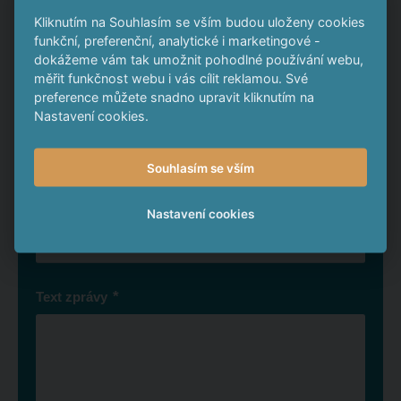
pdf
55.28 KB
Kliknutím na Souhlasím se vším budou uloženy cookies
funkční, preferenční, analytické i marketingové -
dokážeme vám tak umožnit pohodlné používání webu,
Napište nám
měřit funkčnost webu i vás cílit reklamou. Své
preference můžete snadno upravit kliknutím na
Nastavení cookies.
*
Jméno a příjmení
Souhlasím se vším
*
E-mail
Nastavení cookies
*
Text zprávy