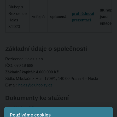
Dluhopis
dluhopis
Rezidence
prohlédnout
veřejná
splacená
jsou
Halas
prezentaci
splaceny
8/2020
Základní údaje o společnosti
Rezidence Halas s.r.o.
IČO: 070 19 688
Základní kapitál: 4.000.000 Kč
Sídlo: Mikuláše z Husi 1709/1, 140 00 Praha 4 – Nusle
E-mail:
halas@dluhopisy.cz
Dokumenty ke stažení
Výpis z OR
pdf
53.37 KB
Používáme cookies
Výpis z OR Mateřské společnosti