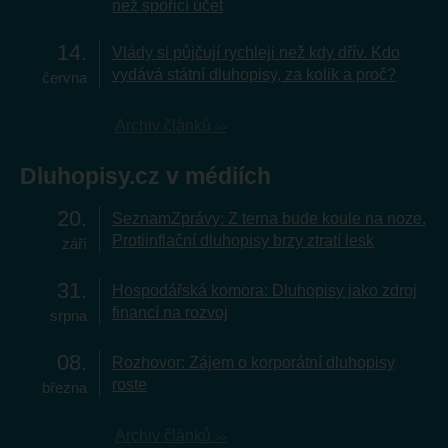
než spořicí účet
14
Vlády si půjčují rychleji než kdy dřív. Kdo
vydává státní dluhopisy, za kolik a proč?
června
Archiv článků
Dluhopisy.cz v médiích
20
SeznamZprávy: Z terna bude koule na noze.
Protiinflační dluhopisy brzy ztratí lesk
září
31
Hospodářská komora: Dluhopisy jako zdroj
financí na rozvoj
srpna
08
Rozhovor: Zájem o korporátní dluhopisy
roste
března
Archiv článků