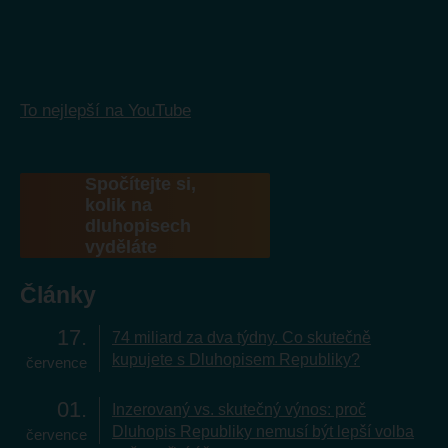
To nejlepší na YouTube
Spočítejte si,
kolik na
dluhopisech
vyděláte
Články
17
74 miliard za dva týdny. Co skutečně
kupujete s Dluhopisem Republiky?
července
01
Inzerovaný vs. skutečný výnos: proč
Dluhopis Republiky nemusí být lepší volba
července