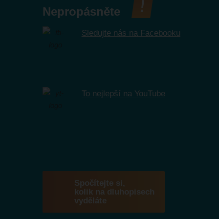
Nepropásněte
Sledujte nás na Facebooku
To nejlepší na YouTube
Spočítejte si,
kolik na dluhopisech
vyděláte