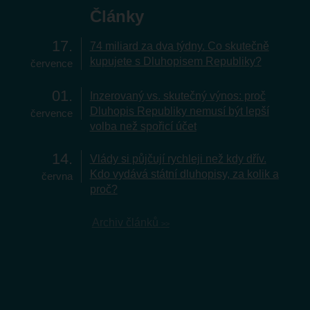
Články
17
74 miliard za dva týdny. Co skutečně
kupujete s Dluhopisem Republiky?
července
01
Inzerovaný vs. skutečný výnos: proč
Dluhopis Republiky nemusí být lepší
července
volba než spořicí účet
14
Vlády si půjčují rychleji než kdy dřív.
Kdo vydává státní dluhopisy, za kolik a
června
proč?
Archiv článků