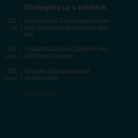
Dluhopisy.cz v médiích
20
SeznamZprávy: Z terna bude koule na
noze. Protiinflační dluhopisy brzy ztratí
září
lesk
31
Hospodářská komora: Dluhopisy jako
zdroj financí na rozvoj
srpna
08
Rozhovor: Zájem o korporátní
dluhopisy roste
března
Archiv článků