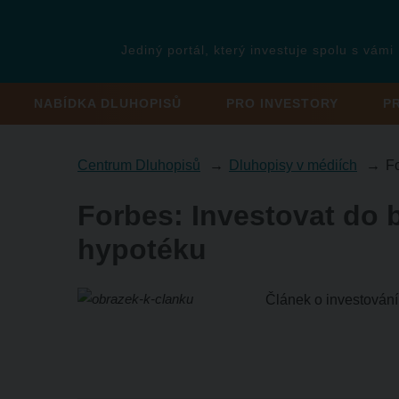
Jediný portál, který investuje spolu s vámi
NABÍDKA DLUHOPISŮ
PRO INVESTORY
P
Centrum Dluhopisů
Dluhopisy v médiích
Fo
Forbes: Investovat do 
hypotéku
Článek o investování