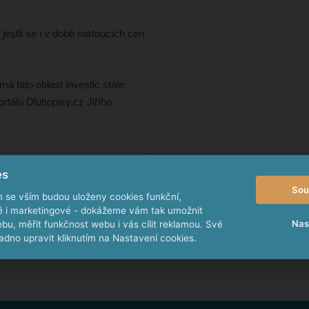
jestli se i v době rostoucích cen
á tato oblast investic stále
ortálu Dluhopisy.cz Jiřího
es
lánek
Sou
m se vším budou uloženy cookies funkční,
.CZ
ké i marketingové - dokážeme vám tak umožnit
Nas
bu, měřit funkčnost webu i vás cílit reklamou. Své
dno upravit kliknutím na Nastavení cookies.