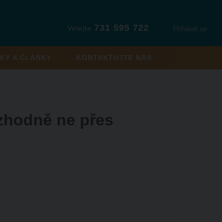
731 595 722
Volejte
Přihlásit se
KY A ČLÁNKY
KONTAKTUJTE NÁS
ozhodně ne přes