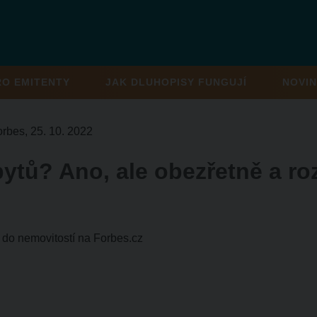
RO EMITENTY
JAK DLUHOPISY FUNGUJÍ
NOVIN
rbes, 25. 10. 2022
bytů? Ano, ale obezřetně a r
 do nemovitostí na Forbes.cz