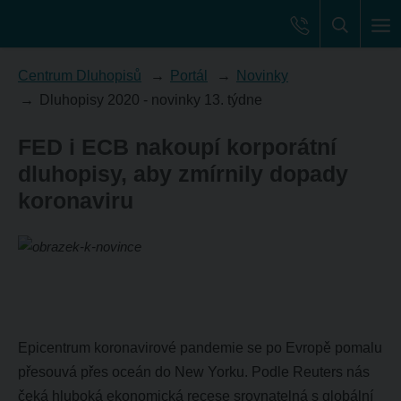
Centrum Dluhopisů
Portál
Novinky
Dluhopisy 2020 - novinky 13. týdne
FED i ECB nakoupí korporátní
dluhopisy, aby zmírnily dopady
koronaviru
Epicentrum koronavirové pandemie se po Evropě pomalu
přesouvá přes oceán do New Yorku. Podle Reuters nás
čeká hluboká ekonomická recese srovnatelná s globální