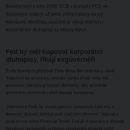
finanční krizí z roku 2008. ECB v Evropě i FED ve
Spojených státech už proto přišly s plány na její
odvrácení. Nedílnou součástí je výkup státních i
korporátních dluhopisů za biliony korun.
Fed by měl kupovat korporátní
dluhopisy, říkají exguvérnéři
Podle bývalých předsedů Fedu Bena Bernankeho a Janet
Yellenové by americká centrální banka (Fed) měla mít
pravomoc nakupovat firemní dluhopisy, aby ochránila
americkou ekonomiku před dopady koronaviru.
„Intervence Fedu by mohla pomoci restartovat část trhu s
firemním dluhem, která je pod značným stresem,“ napsali v
eseji pro na webu Financial Times. Fed již v obavách z dopadu
pandemie na největší světovou ekonomiku dvakrát snížil