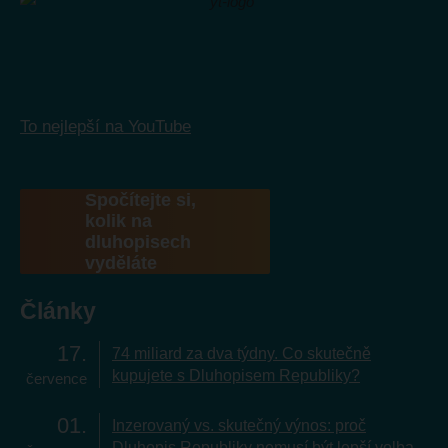
To nejlepší na YouTube
Spočítejte si,
kolik na
dluhopisech
vyděláte
Články
17
74 miliard za dva týdny. Co skutečně
kupujete s Dluhopisem Republiky?
července
01
Inzerovaný vs. skutečný výnos: proč
Dluhopis Republiky nemusí být lepší volba