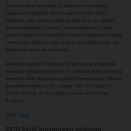
úrokovou sazbu a oznámil, že bude přímo od podniků
nakupovat nezajištěné dluhové papíry s kratší dobou
splatnosti, které obvykle vydávají velké firmy na zajištění
svých krátkodobých závazků, třeba výplatu mezd. Dále
oznámil facilitu pro 24 největších institucí nakupujících vládní
cenné papíry přímo od vlády a nikoli zprostředkovatelů, aby
podpořil tok peněz do ekonomiky.
Podle Bernankeho a Yellenové by ale Fed měl jít ještě dál.
Americká centrální banka může v současné době nakupovat
americké vládní dluhopisy a hypoteční cenné papíry. Nákupy
korporátního dluhu a s ním spojené větší míry rizika, ke
kterým vyzývají, už ale vyžadují souhlas amerického
Kongresu.
Zdroj:
Patria
ECB kvůli koronaviru nakoupí