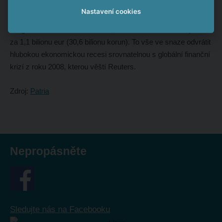
zasažených zadlužených zemí jako Itálie či Španělsko. K
Nastavení cookies
tomu přišla s programem Pandemic Emergency Purchase
Programme a celkem už slíbila, že letos natiskne nové peníze
za 1,1 bilionu eur (30,6 bilionu korun). To vše ve snaze odvrátit
hlubokou ekonomickou recesi srovnatelnou s globální finanční
krizí z roku 2008, kterou věští Reuters.
Zdroj:
Patria
Nepropásněte
Sledujte nás na Facebooku