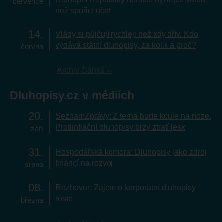
července
než spořicí účet
14
Vlády si půjčují rychleji než kdy dřív. Kdo
vydává státní dluhopisy, za kolik a proč?
června
Archiv článků
Dluhopisy.cz v médiích
20
SeznamZprávy: Z terna bude koule na noze.
Protiinflační dluhopisy brzy ztratí lesk
září
31
Hospodářská komora: Dluhopisy jako zdroj
financí na rozvoj
srpna
08
Rozhovor: Zájem o korporátní dluhopisy
roste
března