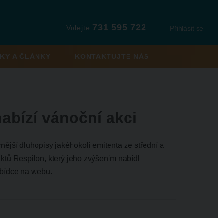
731 595 722
Volejte
Přihlásit se
KY A ČLÁNKY
KONTAKTUJTE NÁS
abízí vánoční akci
nější dluhopisy jakéhokoli emitenta ze střední a
ktů Respilon, který jeho zvýšením nabídl
nabídce na webu.