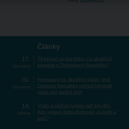
Články
17
74 miliard za dva týdny. Co skutečně
kupujete s Dluhopisem Republiky?
července
01
Inzerovaný vs. skutečný výnos: proč
Dluhopis Republiky nemusí být lepší
července
volba než spořicí účet
14
Vlády si půjčují rychleji než kdy dřív.
Kdo vydává státní dluhopisy, za kolik a
června
proč?