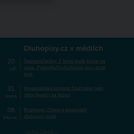
Dluhopisy.cz v médiích
20
SeznamZprávy: Z terna bude koule na
noze. Protiinflační dluhopisy brzy ztratí
září
lesk
31
Hospodářská komora: Dluhopisy jako
zdroj financí na rozvoj
srpna
08
Rozhovor: Zájem o korporátní
dluhopisy roste
března
Archiv článků