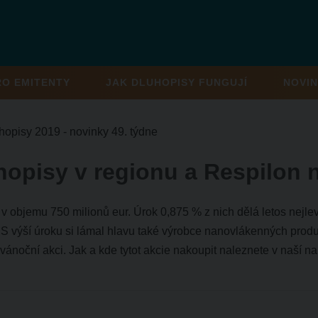
RO EMITENTY
JAK DLUHOPISY FUNGUJÍ
NOVIN
hopisy 2019 - novinky 49. týdne
hopisy v regionu a Respilon n
v objemu 750 milionů eur. Úrok 0,875 % z nich dělá letos nejlev
 S výší úroku si lámal hlavu také výrobce nanovlákenných produ
 vánoční akci. Jak a kde tytot akcie nakoupit naleznete v naší 