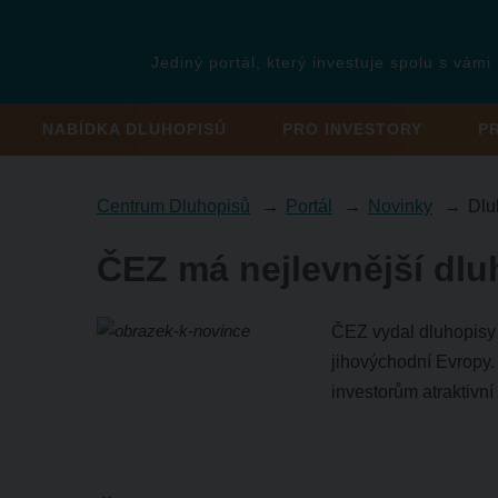
Jediný portál, který investuje spolu s vámi
NABÍDKA DLUHOPISŮ
PRO INVESTORY
P
Centrum Dluhopisů
Portál
Novinky
Dlu
ČEZ má nejlevnější dlu
ČEZ vydal dluhopisy 
jihovýchodní Evropy.
investorům atraktivní