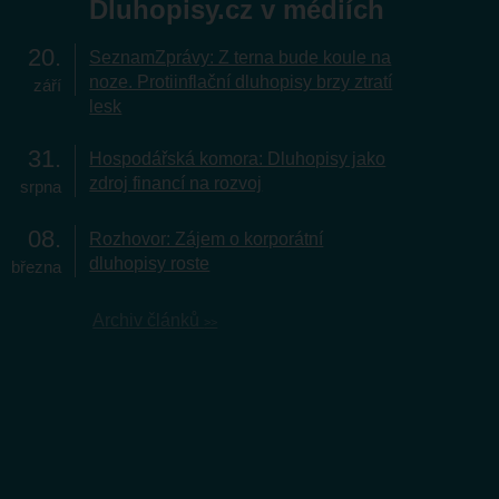
Dluhopisy.cz v médiích
20
SeznamZprávy: Z terna bude koule na
noze. Protiinflační dluhopisy brzy ztratí
září
lesk
31
Hospodářská komora: Dluhopisy jako
zdroj financí na rozvoj
srpna
08
Rozhovor: Zájem o korporátní
dluhopisy roste
března
Archiv článků