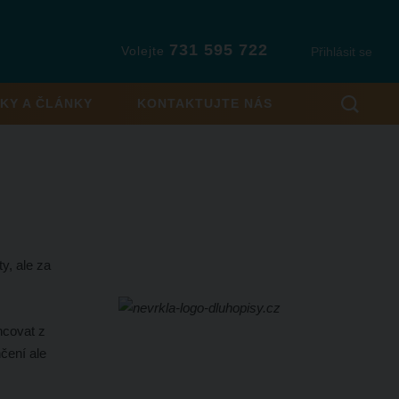
731 595 722
Volejte
Přihlásit se
KY A ČLÁNKY
KONTAKTUJTE NÁS
ty, ale za
ancovat z
čení ale