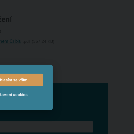
žení
mem Cribis
pdf
357.24 KB
hlasím se vším
tavení cookies