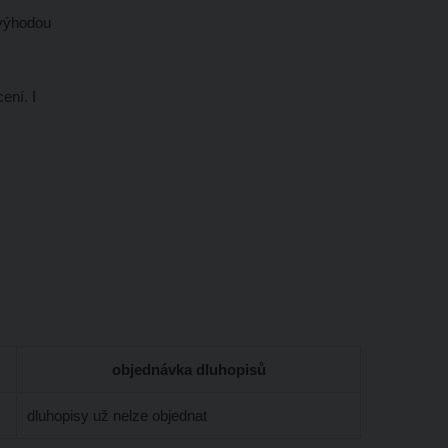
 výhodou
ení. I
objednávka dluhopisů
dluhopisy už nelze objednat