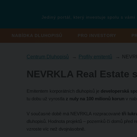
Jediný portál, který investuje spolu s vámi
NABÍDKA DLUHOPISŮ
PRO INVESTORY
P
Centrum Dluhopisů
Profily emitentů
NEVRK
NEVRKLA Real Estate s.
Emitentem korporátních dluhopisů je
developerská sp
tu dobu už vyrostla
z nuly na 100 milionů korun
v nab
V současné době má NEVRKLA rozpracované
tři luk
dluhopisů. Hodnota projektů – pozemků či domů před re
vzroste víc než dvojnásobně.