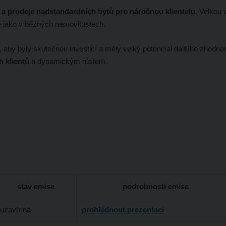
 a prodeje nadstandardních bytů pro náročnou klientelu
. Velkou
e jako v běžných nemovitostech.
, aby byly skutečnou investicí a měly velký potenciál dalšího zhodnoc
 klientů
a dynamickým růstem.
stav emise
podrobnosti emise
uzavřená
prohlédnout prezentaci