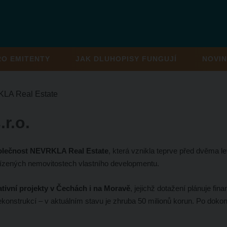
RO EMITENTY
JAK DLUHOPISY FUNGUJÍ
NOVIN
LA Real Estate
r.o.
olečnost NEVRKLA Real Estate
, která vznikla teprve před dvěma le
ízených nemovitostech vlastního developmentu.
rativní projekty v Čechách i na Moravě
, jejichž dotažení plánuje fin
konstrukcí – v aktuálním stavu je zhruba 50 milionů korun. Po dokon