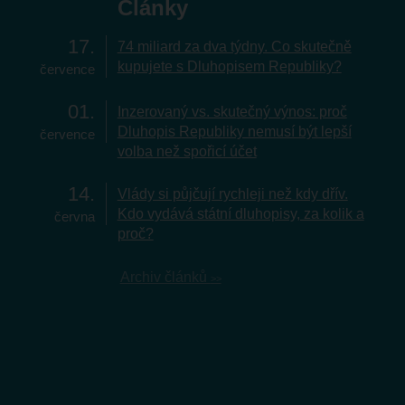
Články
17
74 miliard za dva týdny. Co skutečně
kupujete s Dluhopisem Republiky?
července
01
Inzerovaný vs. skutečný výnos: proč
Dluhopis Republiky nemusí být lepší
července
volba než spořicí účet
14
Vlády si půjčují rychleji než kdy dřív.
Kdo vydává státní dluhopisy, za kolik a
června
proč?
Archiv článků