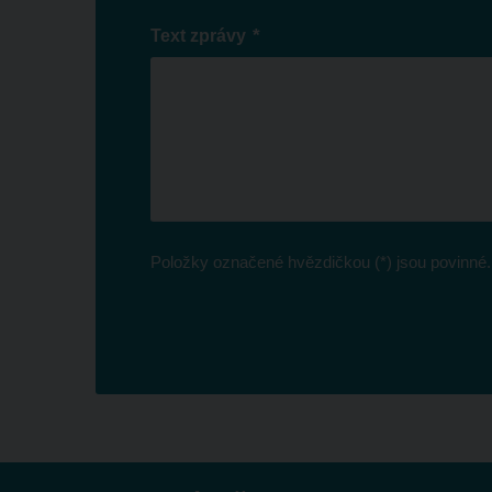
*
Text zprávy
Položky označené hvězdičkou (*) jsou povinné.
Formulář
se
nepodařilo
odeslat.