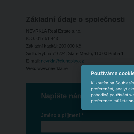
Základní údaje o společnosti
NEVRKLA Real Estate s.r.o.
IČO: 017 91 443
Základní kapitál: 200 000 Kč
Sídlo: Rybná 716/24, Staré Město, 110 00 Praha 1
E-mail:
nevrkla@dluhopisy.cz
Web: www.nevrkla.re
Používáme cooki
Kliknutím na Souhlasí
preferenční, analytic
Napište nám
pohodlné používání we
preference můžete sna
*
Jméno a příjmení