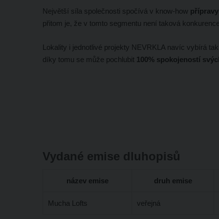
Největší síla společnosti spočívá v know-how
přípravy
přitom je, že v tomto segmentu není taková konkurenc
Lokality i jednotlivé projekty NEVRKLA navíc vybírá tak
díky tomu se může pochlubit
100% spokojeností svých
Vydané emise dluhopisů
název emise
druh emise
Mucha Lofts
veřejná