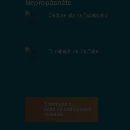
Nepropásněte
Sledujte nás na Facebooku
To nejlepší na YouTube
Spočítejte si,
kolik na dluhopisech
vyděláte