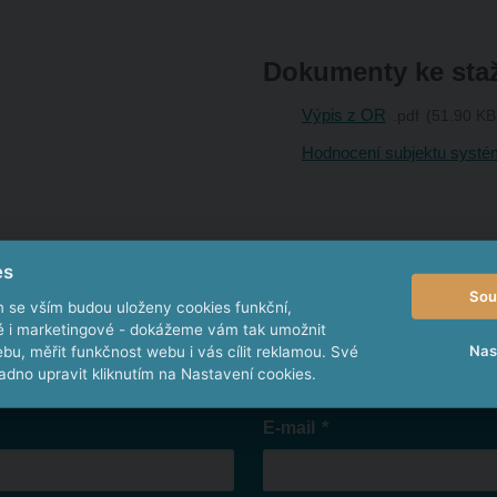
Dokumenty ke sta
Výpis z OR
pdf
51.90 KB
Hodnocení subjektu systé
es
Sou
m se vším budou uloženy cookies funkční,
ké i marketingové - dokážeme vám tak umožnit
Nas
bu, měřit funkčnost webu i vás cílit reklamou. Své
dno upravit kliknutím na Nastavení cookies.
*
E-mail