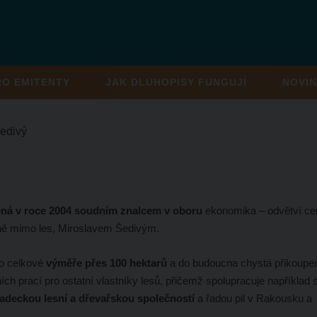
RO EMITENTY
JAK DLUHOPISY FUNGUJÍ
NOVIN
edivý
ená v roce 2004 soudním znalcem v oboru
ekonomika – odvětví ce
eně mimo les, Miroslavem Šedivým.
o celkové
výměře přes 100 hektarů
a do budoucna chystá přikoupe
ních prací pro ostatní vlastníky lesů, přičemž spolupracuje například 
adeckou lesní a dřevařskou společností
a řadou pil v Rakousku a