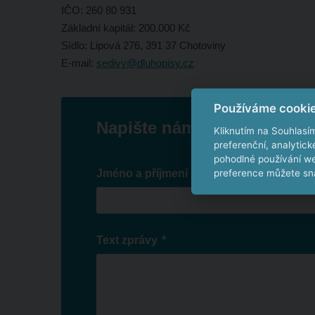
IČO: 260 80 931
Základní kapitál: 200.000 Kč
Sídlo: Lipová 276, 391 37 Chotoviny
E-mail:
sedivy@dluhopisy.cz
Používáme cooki
Napište nám
Kliknutím na Souhlasí
preferenční, analytic
pohodlné používání we
*
Jméno a příjmení
preference můžete sna
*
Text zprávy