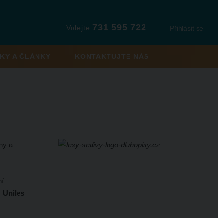
731 595 722
Volejte
Přihlásit se
KY A ČLÁNKY
KONTAKTUJTE NÁS
ny a
ní
s
Uniles