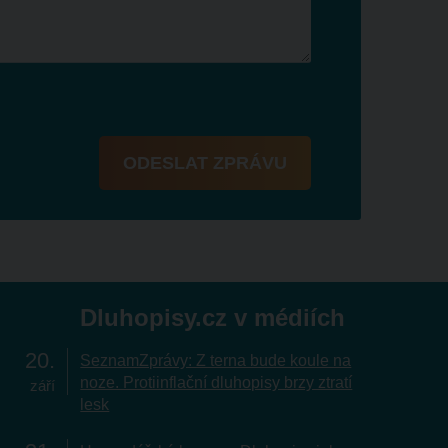
ODESLAT ZPRÁVU
Dluhopisy.cz v médiích
20
SeznamZprávy: Z terna bude koule na
noze. Protiinflační dluhopisy brzy ztratí
září
lesk