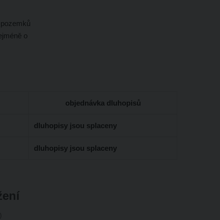
ní pozemků
nejméně o
objednávka dluhopisů
dluhopisy jsou splaceny
dluhopisy jsou splaceny
žení