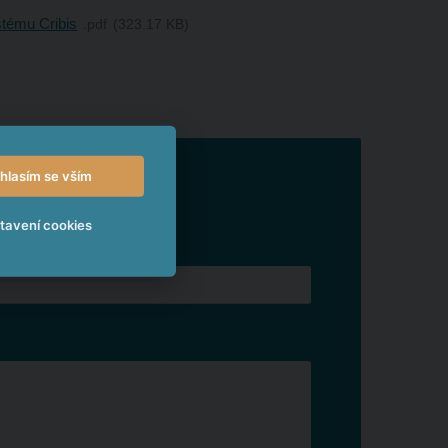
tému Cribis
pdf
323.17 KB
hlasím se vším
tavení cookies