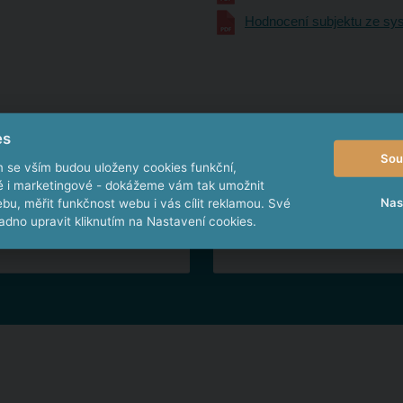
Hodnocení subjektu ze sys
es
Sou
m se vším budou uloženy cookies funkční,
ké i marketingové - dokážeme vám tak umožnit
Nas
bu, měřit funkčnost webu i vás cílit reklamou. Své
*
E-mail
dno upravit kliknutím na Nastavení cookies.