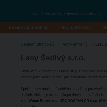
Jediný portál, který investuje spolu s vámi
NABÍDKA DLUHOPISŮ
PRO INVESTORY
P
Centrum Dluhopisů
Profily emitentů
Lesy Š
Lesy Šedivý s.r.o.
Emitentem korporátních dluhopisů je společnost
založ
odhady pozemků a porostů jak lesních tak ostatní zel
Společnost v současné době hospodaří na pozemcích 
dalších. Aktivní je také v nákupu dřeva a provádění les
a.s., Wotan Forest a.s., KRONOSPAN CR s r.o.
či
Hr
Německu.