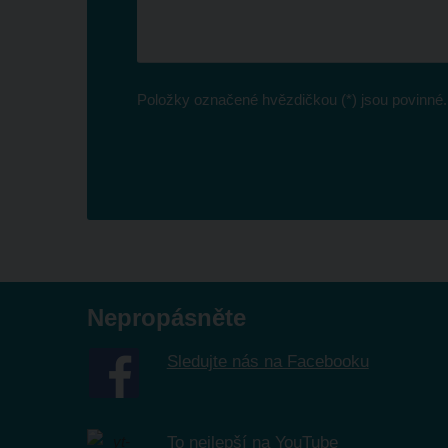
Položky označené hvězdičkou (*) jsou povinné.
Formulář
se
nepodařilo
odeslat.
Nepropásněte
Sledujte nás na Facebooku
To nejlepší na YouTube