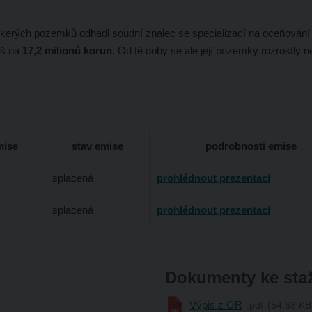
 veškerých pozemků odhadl soudní znalec se specializací na oceňová
áš na
17,2 milionů korun.
Od té doby se ale její pozemky rozrostly 
mise
stav emise
podrobnosti emise
splacená
prohlédnout prezentaci
splacená
prohlédnout prezentaci
Dokumenty ke sta
Výpis z OR
pdf
54.63 KB