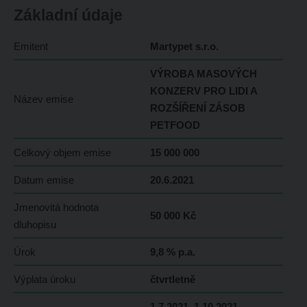
Základní údaje
Emitent
Martypet s.r.o.
VÝROBA MASOVÝCH
KONZERV PRO LIDI A
Název emise
ROZŠÍŘENÍ ZÁSOB
PETFOOD
Celkový objem emise
15 000 000
Datum emise
20.6.2021
Jmenovitá hodnota
50 000 Kč
dluhopisu
Úrok
9,8 % p.a.
Výplata úroku
čtvrtletně
1.7.2021, 1.10.2021,