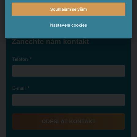
Souhlasím se vším
Chcete také vydělat na
Nastavení cookies
podobných projektech?
Zanechte nám kontakt
*
Telefon
*
E-mail
ODESLAT KONTAKT
Formulář