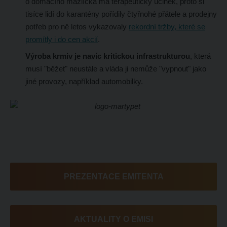
o domácího mazlíčka má terapeutický účinek, proto si
tisíce lidí do karantény pořídily čtyřnohé přátele a prodejny
potřeb pro ně letos vykazovaly
rekordní tržby, které se
promítly i do cen akcií
.
Výroba krmiv je navíc kritickou infrastrukturou
, která
musí "běžet" neustále a vláda ji nemůže "vypnout" jako
jiné provozy, například automobilky.
PREZENTACE EMITENTA
AKTUALITY O EMISI