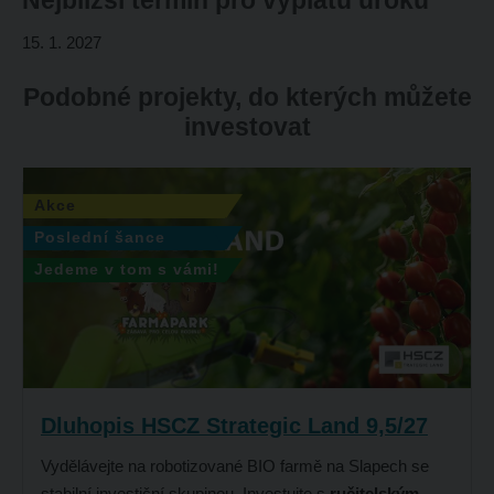
Nejbližší termín pro výplatu úroku
15. 1. 2027
Podobné projekty, do kterých můžete
investovat
Akce
Poslední šance
Jedeme v tom s vámi!
Dluhopis HSCZ Strategic Land 9,5/27
Vydělávejte na robotizované BIO farmě na Slapech se
stabilní investiční skupinou. Investujte s
ručitelským