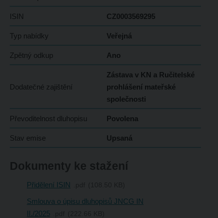
ISIN
CZ0003569295
Typ nabídky
Veřejná
Zpětný odkup
Ano
Zástava v KN a Ručitelské
Dodatečné zajištění
prohlášení mateřské
společnosti
Převoditelnost dluhopisu
Povolena
Stav emise
Upsaná
Dokumenty ke stažení
Přidělení ISIN
pdf
108.50 KB
Smlouva o úpisu dluhopisů JNCG IN
II./2025
pdf
222.66 KB