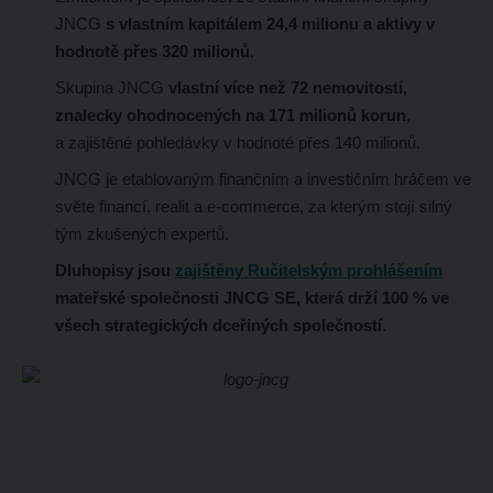
JNCG
s vlastním kapitálem 24,4 milionu a aktivy v
hodnotě přes 320 milionů
.
Skupina JNCG
vlastní více než 72 nemovitostí,
znalecky ohodnocených na 171 milionů korun
,
a zajištěné pohledávky v hodnotě přes 140 milionů.
JNCG je etablovaným finančním a investičním hráčem ve
světe financí, realit a e-commerce, za kterým stojí silný
tým zkušených expertů.
Dluhopisy jsou
zajištěny Ručitelským prohlášením
mateřské společnosti JNCG SE, která drží 100 % ve
všech strategických dceřiných společností
.