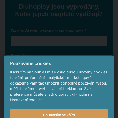
Dluhopisy jsou vyprodány.
Kolik jejich majitelé vydělají?
*
Zadejte částku, kterou chcete zhodnotit
Roční úrok
Používáme cookies
Kliknutím na Souhlasím se vším budou uloženy cookies
funkční, preferenční, analytické i marketingové -
Své finance byste za 4 roky zhodnotili o
dokážeme vám tak umožnit pohodlné používání webu,
měřit funkčnost webu i vás cílit reklamou. Své
preference můžete snadno upravit kliknutím na
Nastavení cookies.
To je o
Souhlasím se vším