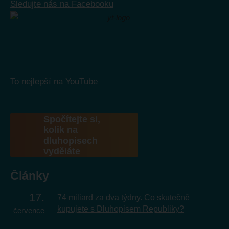
Sledujte nás na Facebooku
To nejlepší na YouTube
Spočítejte si,
kolik na
dluhopisech
vyděláte
Články
17
74 miliard za dva týdny. Co skutečně
kupujete s Dluhopisem Republiky?
července