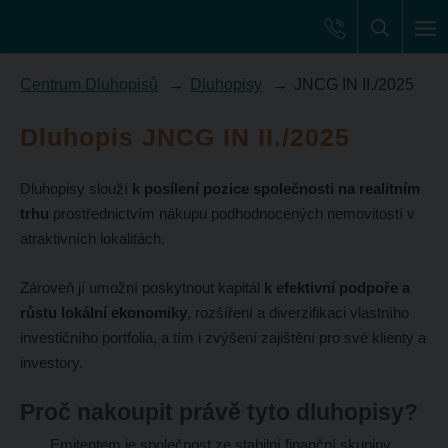
Centrum Dluhopisů
Dluhopisy
JNCG IN II./2025
Dluhopis JNCG IN II./2025
Dluhopisy slouží
k posílení pozice společnosti na realitním
trhu
prostřednictvím nákupu podhodnocených nemovitostí v
atraktivních lokalitách.
Zároveň jí umožní poskytnout kapitál
k efektivní podpoře a
růstu lokální ekonomiky
, rozšíření a diverzifikaci vlastního
investičního portfolia, a tím i zvýšení zajištění pro své klienty a
investory.
Proč nakoupit právě tyto dluhopisy?
Emitentem je společnost ze stabilní finanční skupiny