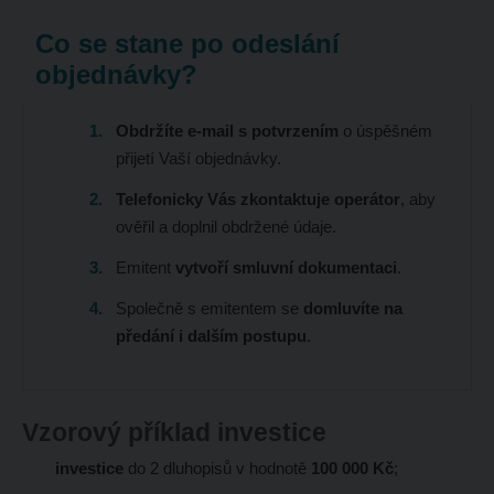
se
nepodařilo
Co se stane po odeslání
odeslat.
objednávky?
Obdržíte e-mail s potvrzením
o úspěšném
přijetí Vaší objednávky.
Telefonicky Vás zkontaktuje operátor
, aby
ověřil a doplnil obdržené údaje.
Emitent
vytvoří smluvní dokumentaci
.
Společně s emitentem se
domluvíte na
předání i dalším postupu
.
Vzorový příklad investice
investice
do 2 dluhopisů v hodnotě
100 000 Kč
;