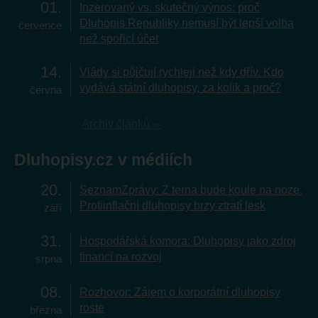
01
Inzerovaný vs. skutečný výnos: proč
Dluhopis Republiky nemusí být lepší volba
července
než spořicí účet
14
Vlády si půjčují rychleji než kdy dřív. Kdo
vydává státní dluhopisy, za kolik a proč?
června
Archiv článků
Dluhopisy.cz v médiích
20
SeznamZprávy: Z terna bude koule na noze.
Protiinflační dluhopisy brzy ztratí lesk
září
31
Hospodářská komora: Dluhopisy jako zdroj
financí na rozvoj
srpna
08
Rozhovor: Zájem o korporátní dluhopisy
roste
března