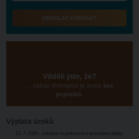
ODESLAT KONTAKT
Formulář
se
nepodařilo
odeslat.
Věděli jste, že?
... nákup dluhopisů je zcela
bez
poplatků
.
Výplata úroků
23. 7. 2020 - čekáme na potvrzení o provedení platby