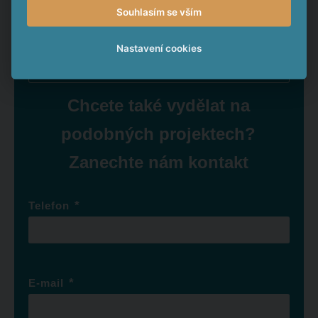
Souhlasím se vším
To je o
Nastavení cookies
Chcete také vydělat na
podobných projektech?
Zanechte nám kontakt
*
Telefon
*
E-mail