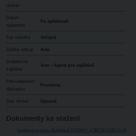
období
Datum
Po splatnosti
splatnosti
Typ nabídky
Veřejná
Zpětný odkup
Ano
Dodatečné
Ano – Agent pro zajištění
zajištění
Převoditelnost
Povolena
dluhopisu
Stav emise
Upsaná
Dokumenty ke stažení
Smlouva o úpisu dluhopisů DOMKY V BESKYDECH III