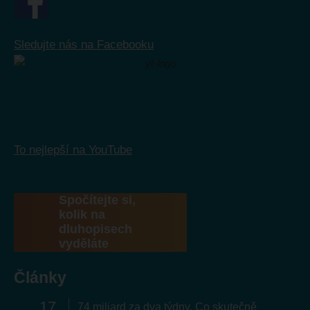
Sledujte nás na Facebooku
To nejlepší na YouTube
Spočítejte si,
kolik na
dluhopisech
vyděláte
Články
17
74 miliard za dva týdny. Co skutečně