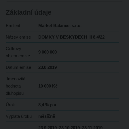
Základní údaje
Emitent
Market Balance, s.r.o.
Název emise
DOMKY V BESKYDECH III 8,4/22
Celkový
9 000 000
objem emise
Datum emise
23.8.2019
Jmenovitá
hodnota
10 000 Kč
dluhopisu
Úrok
8,4 % p.a.
Výplata úroku
měsíčně
23.9.2019, 23.10.2019, 23.11.2019,