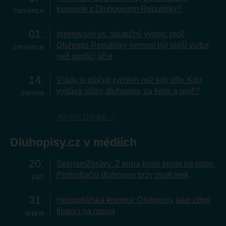
kupujete s Dluhopisem Republiky?
července
01
Inzerovaný vs. skutečný výnos: proč
Dluhopis Republiky nemusí být lepší volba
července
než spořicí účet
14
Vlády si půjčují rychleji než kdy dřív. Kdo
vydává státní dluhopisy, za kolik a proč?
června
Archiv článků
Dluhopisy.cz v médiích
20
SeznamZprávy: Z terna bude koule na noze.
Protiinflační dluhopisy brzy ztratí lesk
září
31
Hospodářská komora: Dluhopisy jako zdroj
financí na rozvoj
srpna