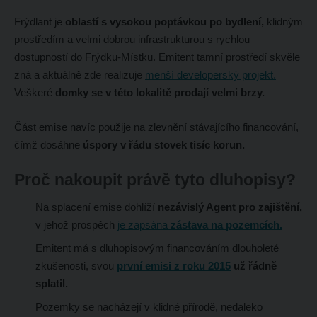
Frýdlant je
oblastí s vysokou poptávkou po bydlení,
klidným
prostředím a velmi dobrou infrastrukturou s rychlou
dostupností do Frýdku-Místku. Emitent tamní prostředí skvěle
zná a aktuálně zde realizuje
menší developerský projekt.
Veškeré
domky se v této lokalitě prodají velmi brzy.
Část emise navíc použije na zlevnění stávajícího financování,
čímž dosáhne
úspory v řádu stovek tisíc korun.
Proč nakoupit právě tyto dluhopisy?
Na splacení emise dohlíží
nezávislý Agent pro zajištění,
v jehož prospěch
je zapsána
zástava na pozemcích.
Emitent má s dluhopisovým financováním dlouholeté
zkušenosti, svou
první emisi z roku 2015
už řádně
splatil.
Pozemky se nacházejí v klidné přírodě, nedaleko