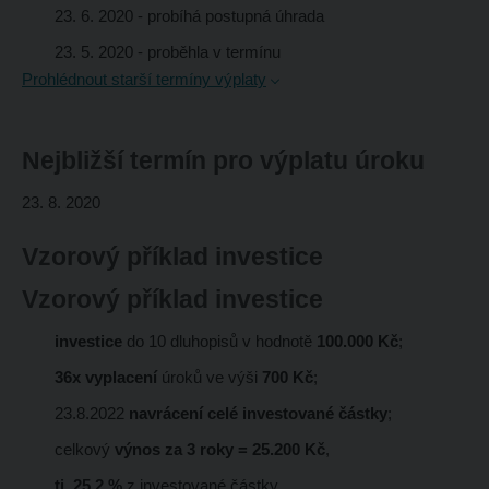
23. 6. 2020
- probíhá postupná úhrada
23. 5. 2020
- proběhla v termínu
Prohlédnout starší termíny výplaty
Nejbližší termín pro výplatu úroku
23. 8. 2020
Vzorový příklad investice
Vzorový příklad investice
investice
do 10 dluhopisů v hodnotě
100.000 Kč
;
36x vyplacení
úroků ve výši
700 Kč
;
23.8.2022
navrácení celé investované částky
;
celkový
výnos za 3 roky = 25.200 Kč
,
tj. 25,2 %
z investované částky.