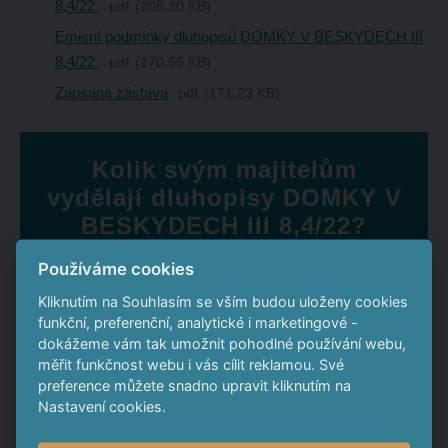
8,4/22
pdf
208.30 KB
Emisní podmínky dluhopisů DOMKY V BESKYDECH III
8,4/22
pdf
270.55 KB
Zapsaná zástava
pdf
171.23 KB
Kolik svým majitelům
vydělají dluhopisy DOMKY V
BESKYDECH III 8,4/22?
Používáme cookies
*
Zadejte částku, kterou chcete zhodnotit
Kliknutím na Souhlasím se vším budou uloženy cookies
funkční, preferenční, analytické i marketingové -
dokážeme vám tak umožnit pohodlné používání webu,
Roční úrok
měřit funkčnost webu i vás cílit reklamou. Své
preference můžete snadno upravit kliknutím na
Nastavení cookies.
Své finance byste za 4 roky zhodnotili o