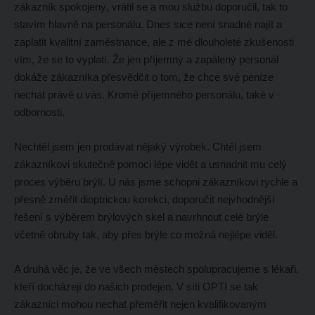
zákazník spokojený, vrátil se a mou službu doporučil, tak to
stavím hlavně na personálu. Dnes sice není snadné najít a
zaplatit kvalitní zaměstnance, ale z mé dlouholeté zkušenosti
vím, že se to vyplatí. Že jen příjemný a zapálený personál
dokáže zákazníka přesvědčit o tom, že chce své peníze
nechat právě u vás. Kromě příjemného personálu, také v
odbornosti.
Nechtěl jsem jen prodávat nějaký výrobek. Chtěl jsem
zákazníkovi skutečně pomoci lépe vidět a usnadnit mu celý
proces výběru brýlí. U nás jsme schopni zákazníkovi rychle a
přesně změřit dioptrickou korekci, doporučit nejvhodnější
řešení s výběrem brýlových skel a navrhnout celé brýle
včetně obruby tak, aby přes brýle co možná nejlépe viděl.
A druhá věc je, že ve všech městech spolupracujeme s lékaři,
kteří docházejí do našich prodejen. V síti OPTI se tak
zákazníci mohou nechat přeměřit nejen kvalifikovaným