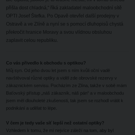
přišla dost chladná,“ říká zakladatel maloobchodní sítě
OPTI Josef Štefka. Po Opavě otevřel další prodejny v
Ostravě a ve Zlíně a nyní se s pomocí dluhopisů chystá
překročit hranice Moravy a svou vlídnou obsluhou
zaplavit celou republiku.
Co vás přivedlo k obchodu s optikou?
Můj syn. Od jeho dvou let jsem s ním kvůli oční vadě
navštěvoval různé optiky a viděl zde obrovské rezervy v
zákaznickém servisu. Pocházím ze Zlína, takže v sobě mám
Baťovský přístup „náš zákazník, náš pán“ a v maloobchodu
jsem měl dlouholeté zkušenosti, tak jsem se rozhodl vrátit k
podnikání a udělat to lépe.
V čem je tedy vaše síť lepší než ostatní optiky?
Vzhledem k tomu, že mi nejvíce záleží na tom, aby byl