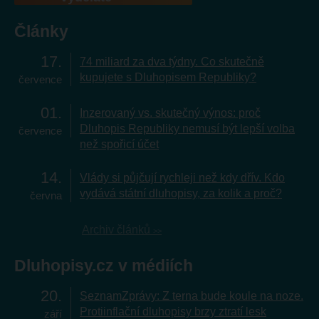
Články
17
74 miliard za dva týdny. Co skutečně
kupujete s Dluhopisem Republiky?
července
01
Inzerovaný vs. skutečný výnos: proč
Dluhopis Republiky nemusí být lepší volba
července
než spořicí účet
14
Vlády si půjčují rychleji než kdy dřív. Kdo
vydává státní dluhopisy, za kolik a proč?
června
Archiv článků
Dluhopisy.cz v médiích
20
SeznamZprávy: Z terna bude koule na noze.
Protiinflační dluhopisy brzy ztratí lesk
září