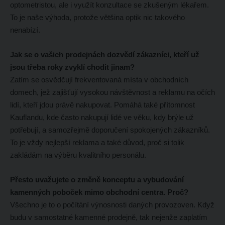
optometristou, ale i využít konzultace se zkušeným lékařem.
To je naše výhoda, protože většina optik nic takového
nenabízí.
Jak se o vašich prodejnách dozvědí zákazníci, kteří už
jsou třeba roky zvyklí chodit jinam?
Zatím se osvědčují frekventovaná místa v obchodních
domech, jež zajišťují vysokou návštěvnost a reklamu na očích
lidí, kteří jdou právě nakupovat. Pomáhá také přítomnost
Kauflandu, kde často nakupují lidé ve věku, kdy brýle už
potřebují, a samozřejmě doporučení spokojených zákazníků.
To je vždy nejlepší reklama a také důvod, proč si tolik
zakládám na výběru kvalitního personálu.
Přesto uvažujete o změně konceptu a vybudování
kamenných poboček mimo obchodní centra. Proč?
Všechno je to o počítání výnosnosti daných provozoven. Když
budu v samostatné kamenné prodejně, tak nejenže zaplatím