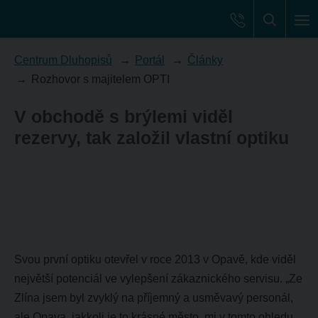
Centrum Dluhopisů
Portál
Články
Rozhovor s majitelem OPTI
V obchodě s brýlemi viděl
rezervy, tak založil vlastní optiku
Svou první optiku otevřel v roce 2013 v Opavě, kde viděl
největší potenciál ve vylepšení zákaznického servisu. „Ze
Zlína jsem byl zvyklý na příjemný a usměvavý personál,
ale Opava, jakkoli je to krásné město, mi v tomto ohledu