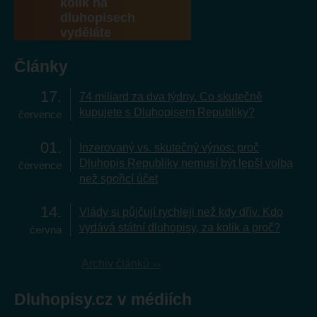
kolik na
dluhopisech
vyděláte
Články
17
74 miliard za dva týdny. Co skutečně
kupujete s Dluhopisem Republiky?
července
01
Inzerovaný vs. skutečný výnos: proč
Dluhopis Republiky nemusí být lepší volba
července
než spořicí účet
14
Vlády si půjčují rychleji než kdy dřív. Kdo
vydává státní dluhopisy, za kolik a proč?
června
Archiv článků
Dluhopisy.cz v médiích