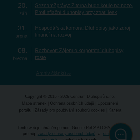
20
SeznamZprávy: Z terna bude koule na noze.
Protiinflační dluhopisy brzy ztratí lesk
září
31
Hospodářská komora: Dluhopisy jako zdroj
financí na rozvoj
srpna
08
Rozhovor: Zájem o korporátní dluhopisy
roste
března
Archiv článků
Copyright © 2015 - 2026 Centrum Dluhopisů s.r.o.
Mapa stránek
|
Ochrana osobních údajů
|
Upozornění
portálu
|
Zásady pro používání souborů cookies
|
Kariéra
Tento web je chráněn pomocí Google ReCAPTCHA a platí
pro něj
zásady ochrany osobních údajů
a
smluvní
podmínky
společnosti Google.