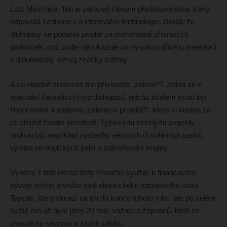
Lutz Meschke. Ten je zároveň členem představenstva, který
odpovídá za finance a informační technologie. Dodal, že
dluhopisy se podařilo prodat za mimořádně příznivých
podmínek, což podle něj ukazuje na vysokou důvěru investorů
v dlouhodobý rozvoj značky a firmy.
A co vlastně znamená ten přívlastek „zelené“? Jedná se o
speciální (tematický) typ dluhopisů, jejichž účelem musí být
financování a podpora „zelených projektů“, které si kladou za
cíl zlepšit životní prostředí. Typickými zelenými projekty
mohou být například výstavby větrných či solárních parků,
výroba ekologických paliv a zalesňování krajiny.
Výnosy z této emise tedy Porsche využije k financování
vývoje svého prvního plně elektrického sportovního vozu
Taycan, který dorazí na trh do konce tohoto roku, ale po celém
světě má už nyní přes 20 tisíc vážných zájemců, kteří se
zapsali na seznam a složili zálohu.