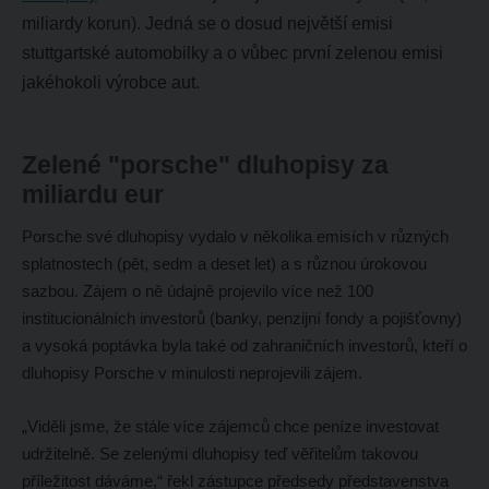
miliardy korun). Jedná se o dosud největší emisi
stuttgartské automobilky a o vůbec první zelenou emisi
jakéhokoli výrobce aut.
Zelené "porsche" dluhopisy za
miliardu eur
Porsche své dluhopisy vydalo v několika emisích v různých
splatnostech (pět, sedm a deset let) a s různou úrokovou
sazbou. Zájem o ně údajně projevilo více než 100
institucionálních investorů (banky, penzijní fondy a pojišťovny)
a vysoká poptávka byla také od zahraničních investorů, kteří o
dluhopisy Porsche v minulosti neprojevili zájem.
„Viděli jsme, že stále více zájemců chce peníze investovat
udržitelně. Se zelenými dluhopisy teď věřitelům takovou
příležitost dáváme,“ řekl zástupce předsedy představenstva