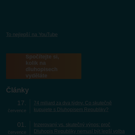
To nejlepší na YouTube
Spočítejte si,
kolik na
dluhopisech
vyděláte
Články
17
74 miliard za dva týdny. Co skutečně
kupujete s Dluhopisem Republiky?
července
01
Inzerovaný vs. skutečný výnos: proč
Dluhopis Republiky nemusí být lepší volba
července