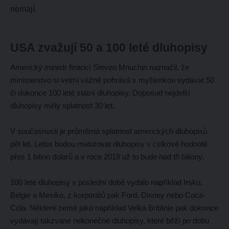
nemají.
USA zvažují 50 a 100 leté dluhopisy
Americký ministr financí Steven Mnuchin naznačil, že
ministerstvo si velmi vážně pohrává s myšlenkou vydávat 50
či dokonce 100 leté státní dluhopisy. Doposud nejdelší
dluhopisy měly splatnost 30 let.
V současnosti je průměrná splatnost amerických dluhopisů
pět let. Letos budou maturovat dluhopisy v celkové hodnotě
přes 1 bilion dolarů a v roce 2018 už to bude nad tři biliony.
100 leté dluhopisy v poslední době vydalo například Irsko,
Belgie a Mexiko, z korporátů pak Ford, Disney nebo Coca-
Cola. Některé země jako například Velká Británie pak dokonce
vydávají takzvané nekonečné dluhopisy, které běží po dobu