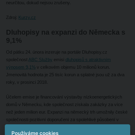
neurčitou, dokud nejsou zrušeny.
Zdroj:
Kurzy.cz
Dluhopisy na expanzi do Německa s
9,1%
Od pátku 24. února inzeruje na portále Dluhopisy.cz
společnost
ABC Služby
emisi
dluhopisů s atraktivním
výnosem 9,1%
v celkovém objemu 10 milionů korun.
Jmenovitá hodnota je 25 tisíc korun a splatné jsou už za dva
roky, v prosinci 2018.
Účelem emise je financování výstavby nízkoenergetických
domů v Německu, kde společnost získala zakázky za více
než jeden milion eur. Expanzi na německý trh umožnily české
společnosti pozitivní doporučení za spolehlivé působení v
Česku a na Slovensku.
Používáme cookies