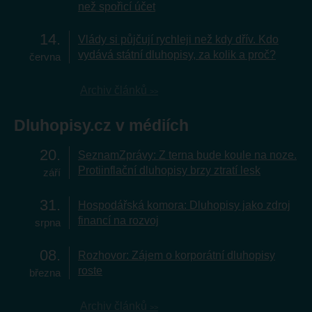
než spořicí účet
14
Vlády si půjčují rychleji než kdy dřív. Kdo
vydává státní dluhopisy, za kolik a proč?
června
Archiv článků
Dluhopisy.cz v médiích
20
SeznamZprávy: Z terna bude koule na noze.
Protiinflační dluhopisy brzy ztratí lesk
září
31
Hospodářská komora: Dluhopisy jako zdroj
financí na rozvoj
srpna
08
Rozhovor: Zájem o korporátní dluhopisy
roste
března
Archiv článků