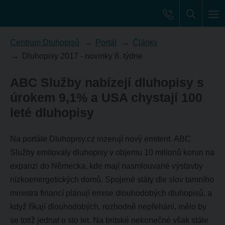
Centrum Dluhopisů
Portál
Články
Dluhopisy 2017 - novinky 8. týdne
ABC Služby nabízejí dluhopisy s
úrokem 9,1% a USA chystají 100
leté dluhopisy
Na portále Dluhopisy.cz inzerují nový emitent. ABC
Služby emitovaly dluhopisy v objemu 10 milionů korun na
expanzi do Německa, kde mají nasmlouvané výstavby
nízkoenergetických domů. Spojené státy dle slov tamního
ministra financí plánují emise dlouhodobých dluhopisů, a
když říkají dlouhodobých, rozhodně nepřehání, mělo by
se totiž jednat o sto let. Na britské nekonečné však stále