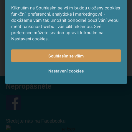
ABC Služby
působí na trhu již deset let, disponují unikátní
Kliknutím na Souhlasím se vším budou uloženy cookies
funkční, preferenční, analytické i marketingové -
technologií a používají pouze ověřené a certifikované
dokážeme vám tak umožnit pohodlné používání webu,
materiály. Oblibu si získaly i díky výjimečným designovým
měřit funkčnost webu i vás cílit reklamou. Své
kouskům do domácnosti.
preference můžete snadno upravit kliknutím na
Nastavení cookies.
Zdroj:
Centrum Dluhopisů
Souhlasím se vším
Nastavení cookies
Nepropásněte
Sledujte nás na Facebooku