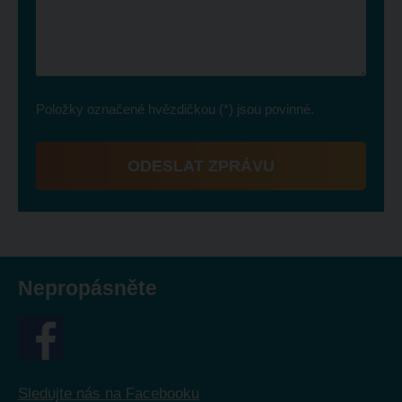
Položky označené hvězdičkou (*) jsou povinné.
ODESLAT ZPRÁVU
Formulář
se
nepodařilo
odeslat.
Nepropásněte
Sledujte nás na Facebooku