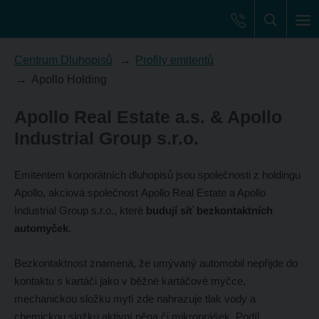
Centrum Dluhopisů
Profily emitentů
Apollo Holding
Apollo Real Estate a.s. & Apollo
Industrial Group s.r.o.
Emitentem korporátních dluhopisů jsou společnosti z holdingu
Apollo, akciová společnost Apollo Real Estate a Apollo
Industrial Group s.r.o., které
budují síť bezkontaktních
automyček
.
Bezkontaktnost znamená, že umývaný automobil nepřijde do
kontaktu s kartáči jako v běžné kartáčové myčce,
mechanickou složku mytí zde nahrazuje tlak vody a
chemickou složku aktivní pěna či mikroprášek. Podíl