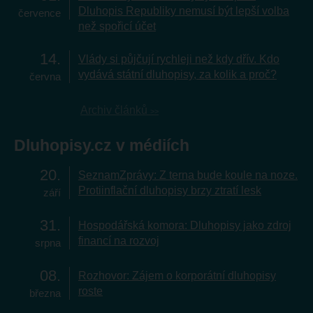
Dluhopis Republiky nemusí být lepší volba
července
než spořicí účet
14
Vlády si půjčují rychleji než kdy dřív. Kdo
vydává státní dluhopisy, za kolik a proč?
června
Archiv článků
Dluhopisy.cz v médiích
20
SeznamZprávy: Z terna bude koule na noze.
Protiinflační dluhopisy brzy ztratí lesk
září
31
Hospodářská komora: Dluhopisy jako zdroj
financí na rozvoj
srpna
08
Rozhovor: Zájem o korporátní dluhopisy
roste
března