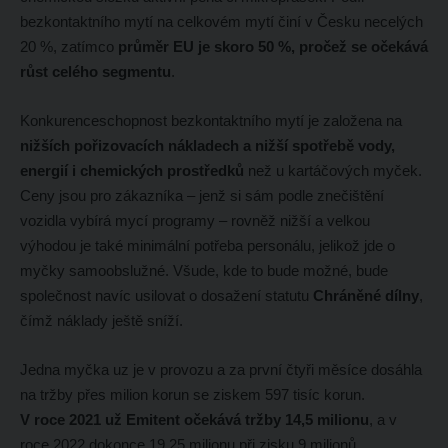
bezkontaktního mytí na celkovém mytí činí v Česku necelých
20 %, zatímco
průměr EU je skoro 50 %, pročež se očekává
růst celého segmentu
.
Konkurenceschopnost bezkontaktního mytí je založena na
nižších pořizovacích nákladech a nižší spotřebě vody,
energií i chemických prostředků
než u kartáčových myček.
Ceny jsou pro zákazníka – jenž si sám podle znečištění
vozidla vybírá mycí programy – rovněž nižší a velkou
výhodou je také minimální potřeba personálu, jelikož jde o
myčky samoobslužné. Všude, kde to bude možné, bude
společnost navíc usilovat o dosažení statutu
Chráněné dílny
,
čímž náklady ještě sníží.
Jedna myčka uz je v provozu a za první čtyři měsíce dosáhla
na tržby přes milion korun se ziskem 597 tisíc korun.
V roce 2021 už Emitent očekává tržby 14,5 milionu
, a v
roce 2022 dokonce 19,25 milionu při zisku 9 milionů.