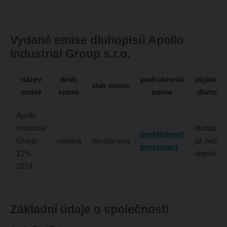
Vydané emise dluhopisů Apollo
Industrial Group s.r.o.
název
druh
podrobnosti
objednáv
stav emise
emise
emise
emise
dluhopi
Apollo
Industrial
dluhopisy
prohlédnout
Group
veřejná
nesplacená
už nelze
prezentaci
12%
objednat
2024
Základní údaje o společnosti