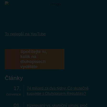
To nejlepší na YouTube
Spočítejte si,
kolik na
dluhopisech
vyděláte
Články
17
74 miliard za dva týdny. Co skutečně
kupujete s Dluhopisem Republiky?
července
01
Inzerovaný vs. skutečný výnos: proč