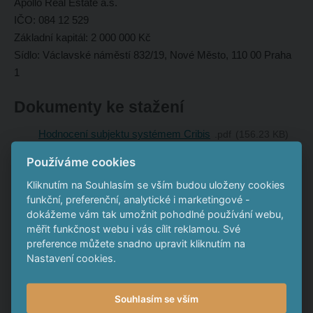
Apollo Real Estate a.s.
IČO: 084 12 529
Základní kapitál: 2 000 000 Kč
Sídlo: Václavské náměstí 832/19, Nové Město, 110 00 Praha
1
Dokumenty ke stažení
Hodnocení subjektu systémem Cribis
pdf
156.23 KB
Výpis z OR
pdf
52.61 KB
Používáme cookies
Kliknutím na Souhlasím se vším budou uloženy cookies
Základní údaje o společnosti
funkční, preferenční, analytické i marketingové -
dokážeme vám tak umožnit pohodlné používání webu,
Apollo Industrial Group s.r.o.
měřit funkčnost webu i vás cílit reklamou. Své
IČO: 173 51 073
preference můžete snadno upravit kliknutím na
Základní kapitál: 100 000 Kč
Nastavení cookies.
Sídlo: Těšnov 1163/5, Nové Město, 110 00 Praha 1
Souhlasím se vším
Dokumenty ke stažení