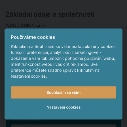
Základní údaje o společnosti
WOOD UNION s.r.o.
IČO: 066 67 104
Používáme cookies
Základní kapitál: 200.000 Kč
Kliknutím na Souhlasím se vším budou uloženy cookies
Sídlo: Příkopy 1225/31, 594 01 Velké Meziříčí
funkční, preferenční, analytické i marketingové -
E-mail:
woodunion@dluhopisy.cz
dokážeme vám tak umožnit pohodlné používání webu,
měřit funkčnost webu i vás cílit reklamou. Své
Dokumenty ke stažení
preference můžete snadno upravit kliknutím na
Nastavení cookies.
Výpis z OR
pdf
54.14 KB
Souhlasím se vším
Napište nám
Nastavení cookies
*
Jméno a příjmení