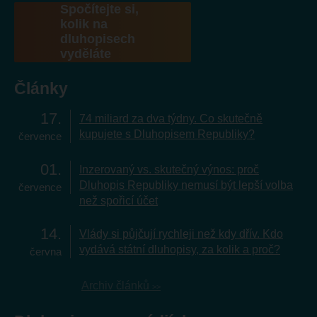
Spočítejte si,
kolik na
dluhopisech
vyděláte
Články
17
74 miliard za dva týdny. Co skutečně
kupujete s Dluhopisem Republiky?
července
01
Inzerovaný vs. skutečný výnos: proč
Dluhopis Republiky nemusí být lepší volba
července
než spořicí účet
14
Vlády si půjčují rychleji než kdy dřív. Kdo
vydává státní dluhopisy, za kolik a proč?
června
Archiv článků