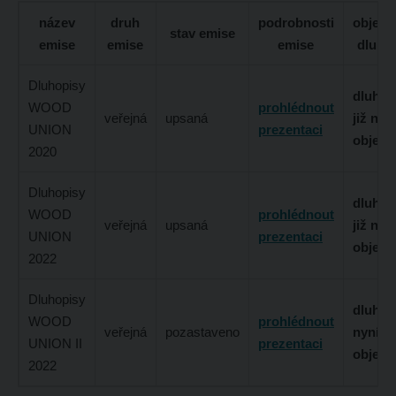
název
druh
podrobnosti
objedn
stav emise
emise
emise
emise
dluho
Dluhopisy
dluhop
WOOD
prohlédnout
veřejná
upsaná
již nel
UNION
prezentaci
objedn
2020
Dluhopisy
dluhop
WOOD
prohlédnout
veřejná
upsaná
již nel
UNION
prezentaci
objedn
2022
Dluhopisy
dluhop
WOOD
prohlédnout
veřejná
pozastaveno
nyní n
UNION II
prezentaci
objedn
2022