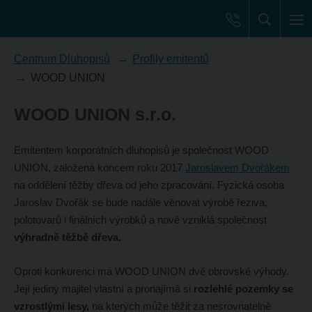
Centrum Dluhopisů
Profily emitentů
WOOD UNION
WOOD UNION s.r.o.
Emitentem korporátních dluhopisů je společnost WOOD
UNION, založená koncem roku 2017
Jaroslavem Dvořákem
na oddělení těžby dřeva od jeho zpracování. Fyzická osoba
Jaroslav Dvořák se bude nadále věnovat výrobě řeziva,
polotovarů i finálních výrobků a nově vzniklá společnost
výhradně těžbě dřeva.
Oproti konkurenci má WOOD UNION dvě obrovské výhody.
Její jediný majitel vlastní a pronajímá si
rozlehlé pozemky se
vzrostlými lesy,
na kterých může těžit za nesrovnatelně