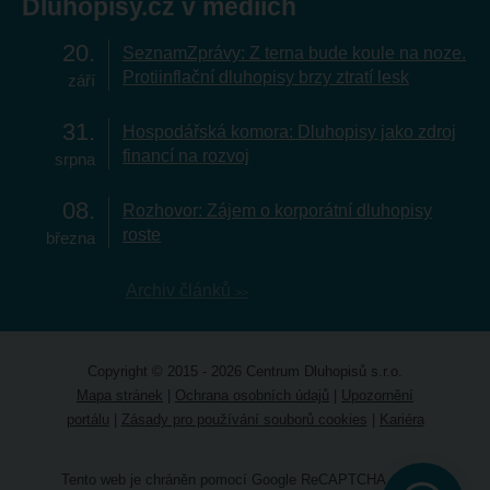
Dluhopisy.cz v médiích
20
SeznamZprávy: Z terna bude koule na noze.
Protiinflační dluhopisy brzy ztratí lesk
září
31
Hospodářská komora: Dluhopisy jako zdroj
financí na rozvoj
srpna
08
Rozhovor: Zájem o korporátní dluhopisy
roste
března
Archiv článků
Copyright © 2015 - 2026 Centrum Dluhopisů s.r.o.
Mapa stránek
|
Ochrana osobních údajů
|
Upozornění
portálu
|
Zásady pro používání souborů cookies
|
Kariéra
Tento web je chráněn pomocí Google ReCAPTCHA a platí