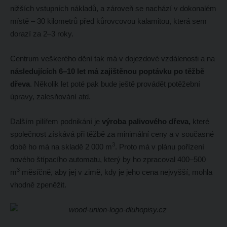
nižších vstupních nákladů, a zároveň se nachází v dokonalém
místě – 30 kilometrů před kůrovcovou kalamitou, která sem
dorazí za 2–3 roky.
Centrum veškerého dění tak má v dojezdové vzdálenosti a na
následujících 6–10 let má zajištěnou poptávku po těžbě
dřeva
. Několik let poté pak bude ještě provádět potěžební
úpravy, zalesňování atd.
Dalším pilířem podnikání je
výroba palivového dřeva,
které
společnost získává při těžbě za minimální ceny a v současné
3
době ho má na skladě 2 000 m
. Proto má v plánu pořízení
nového štípacího automatu, který by ho zpracoval 400–500
3
m
měsíčně, aby jej v zimě, kdy je jeho cena nejvyšší, mohla
vhodně zpeněžit.