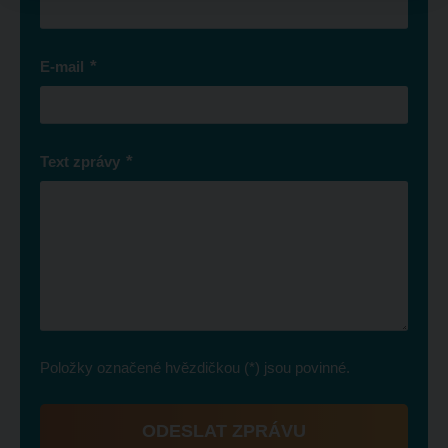
*
E-mail
*
Text zprávy
Položky označené hvězdičkou (*) jsou povinné.
ODESLAT ZPRÁVU