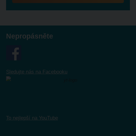
Formulář
se
nepodařilo
odeslat.
Nepropásněte
Sledujte nás na Facebooku
To nejlepší na YouTube